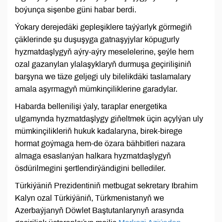
boýunça sişenbe güni habar berdi.
Ýokary derejedäki gepleşiklere taýýarlyk görmegiň
çäklerinde şu duşuşyga gatnaşyjylar köpugurly
hyzmatdaşlygyň aýry-aýry meselelerine, şeýle hem
ozal gazanylan ylalaşyklaryň durmuşa geçirilişiniň
barşyna we täze geljegi uly bilelikdäki taslamalary
amala aşyrmagyň mümkinçiliklerine garadylar.
Habarda bellenilişi ýaly, taraplar energetika
ulgamynda hyzmatdaşlygy giňeltmek üçin açylýan uly
mümkinçilikleriň hukuk kadalaryna, birek-birege
hormat goýmaga hem-de özara bähbitleri nazara
almaga esaslanýan halkara hyzmatdaşlygyň
ösdürilmegini şertlendirýändigini bellediler.
Türkiýäniň Prezidentiniň metbugat sekretary Ibrahim
Kalyn ozal Türkiýäniň, Türkmenistanyň we
Azerbaýjanyň Döwlet Baştutanlarynyň arasynda