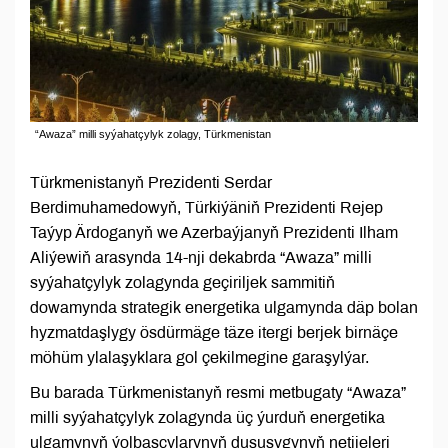
“Awaza” milli syýahatçylyk zolagy, Türkmenistan
Türkmenistanyň Prezidenti Serdar
Berdimuhamedowyň, Türkiýäniň Prezidenti Rejep
Taýyp Ärdoganyň we Azerbaýjanyň Prezidenti Ilham
Aliýewiň arasynda 14-nji dekabrda “Awaza” milli
syýahatçylyk zolagynda geçiriljek sammitiň
dowamynda strategik energetika ulgamynda däp bolan
hyzmatdaşlygy ösdürmäge täze itergi berjek birnäçe
möhüm ylalaşyklara gol çekilmegine garaşylýar.
Bu barada Türkmenistanyň resmi metbugaty “Awaza”
milli syýahatçylyk zolagynda üç ýurduň energetika
ulgamynyň ýolbaşçylarynyň duşuşygynyň netijeleri