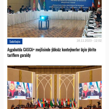
16.11.2023 - 12:02
Sebitleýin
Aşgabatda CASCA+ mejlisinde ýüksüz konteýnerler üçin ýörite
tariflere garaldy