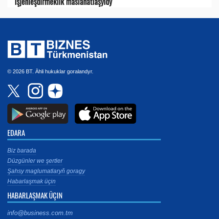
işjeňleşdirmeklik maslahatlaşyldy
© 2026 BT. Ähli hukuklar goralandyr.
EDARA
Biz barada
Düzgünler we şertler
Şahsy maglumatlaryň goragy
Habarlaşmak üçin
HABARLAŞMAK ÜÇIN
info@business.com.tm