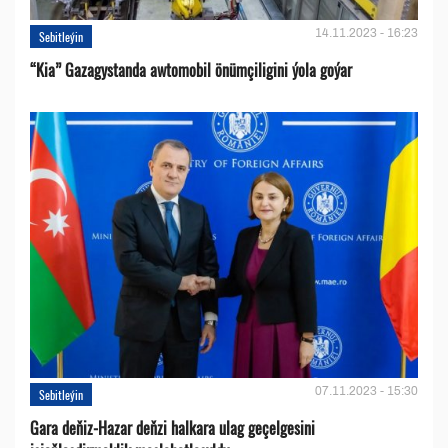
14.11.2023 - 16:23
Sebitleýin
“Kia” Gazagystanda awtomobil önümçiligini ýola goýar
07.11.2023 - 15:30
Sebitleýin
Gara deňiz-Hazar deňzi halkara ulag geçelgesini