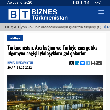
Awgust 6, 2026
ENG
TM
РУС
Toggl
navig
$12935,18
TDHÇMB
Buýan köküniň arassalanmadyk glisirrizin turşusy (t.)
Sebitleýin
Türkmenistan, Azerbaýjan we Türkiýe energetika
ulgamyna degişli ylalaşyklara gol çekerler
BIZNES TÜRKMENISTAN
20:47
13.12.2022