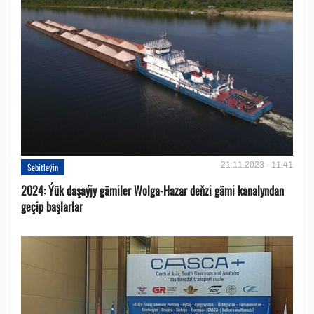
21.11.2023 - 11:41
Sebitleýin
2024: Ýük daşaýjy gämiler Wolga-Hazar deňzi gämi kanalyndan
geçip başlarlar