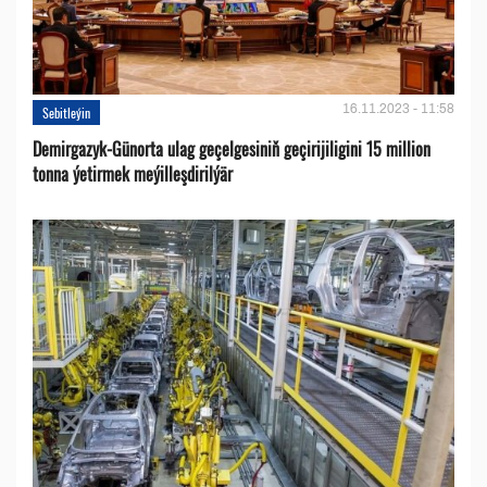
16.11.2023 - 11:58
Sebitleýin
Demirgazyk-Günorta ulag geçelgesiniň geçirijiligini 15 million
tonna ýetirmek meýilleşdirilýär