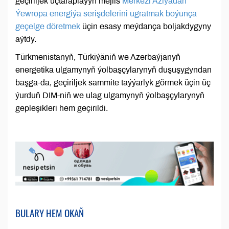
geçiriljek üçtaraplaýyn mejlis
Merkezi Aziýadan
Ýewropa energiýa serişdelerini ugratmak boýunça
geçelge döretmek
üçin esasy meýdança boljakdygyny
aýtdy.
Türkmenistanyň, Türkiýäniň we Azerbaýjanyň
energetika ulgamynyň ýolbaşçylarynyň duşuşygyndan
başga-da, geçiriljek sammite taýýarlyk görmek üçin üç
ýurduň DIM-niň we ulag ulgamynyň ýolbaşçylarynyň
gepleşikleri hem geçirildi.
BULARY HEM OKAŇ