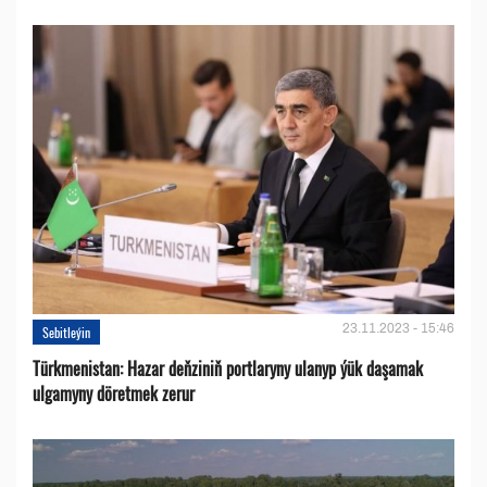
23.11.2023 - 15:46
Sebitleýin
Türkmenistan: Hazar deňziniň portlaryny ulanyp ýük daşamak
ulgamyny döretmek zerur