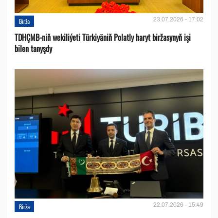
23.07.2026 - 17:02
Birža
TDHÇMB-niň wekiliýeti Türkiyäniň Polatly haryt biržasynyň işi
bilen tanyşdy
22.07.2026 - 15:49
Birža