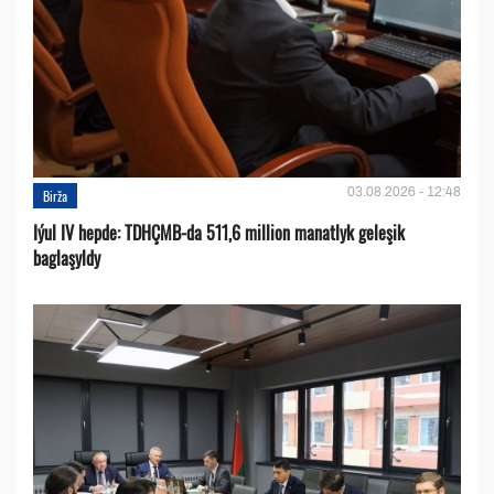
03.08.2026 - 12:48
Birža
Iýul IV hepde: TDHÇMB-da 511,6 million manatlyk geleşik
baglaşyldy