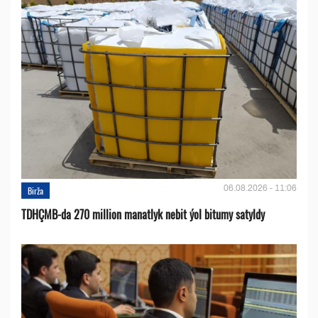
06.08.2026 - 11:06
Birža
TDHÇMB-da 270 million manatlyk nebit ýol bitumy satyldy