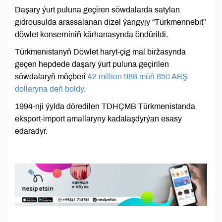
Daşary ýurt puluna geçiren söwdalarda satylan
gidrousulda arassalanan dizel ýangyjy “Türkmennebit”
döwlet konserniniň kärhanasynda öndürildi.
Türkmenistanyň Döwlet haryt-çig mal biržasynda
geçen hepdede daşary ýurt puluna geçirilen
söwdalaryň möçberi
42 million 988 müň 850 ABŞ
dollaryna deň boldy.
1994-nji ýylda döredilen TDHÇMB Türkmenistanda
eksport-import amallaryny kadalaşdyrýan esasy
edaradyr.