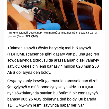
Türkmenistanyň Döwlet haryt-çig mal biržasynda geçirilýän söwdalardan bir
pursat (Surat: TDHÇMB)
Türkmenistanyň Döwlet haryt-çig mal biržasynyň
(TDHÇMB) çarşenbe güni daşary ýurt puluna geçiren
söwdalarynda gidrousulda arassalanan dizel ýangyjy
satyldy. Geleşigiň jemi bahasy 4 million 826 müň 250
ABŞ dollaryna deň boldy.
Owganystanly işewür gidrousulda arassalanan dizel
ýangyjynyň 5 müň tonnasyny satyn aldy. TDHÇMB-
nyň söwdalarynda satylan bu önümiň bir tonnasynyň
bahasy 965,25 ABŞ dollaryna deň boldy. Bu barada
TDHÇMB-nyň resmi saýtynda habar berilýär.