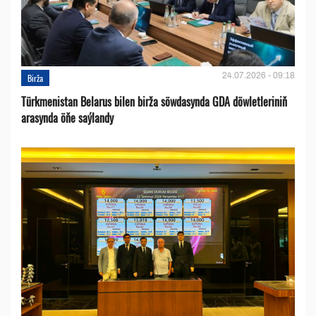
24.07.2026 - 09:18
Birža
Türkmenistan Belarus bilen birža söwdasynda GDA döwletleriniň
arasynda öňe saýlandy