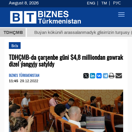
Awgust 8, 2026
ENG
TM
РУС
Toggl
navig
МТ
$12
TDHÇMB
Buýan köküniň arassalanmadyk glisirrizin turşusy (t.)
Birža
TDHÇMB-da çarşenbe güni $4,8 milliondan gowrak
dizel ýangyjy satyldy
BIZNES TÜRKMENISTAN
11:45
29.12.2022