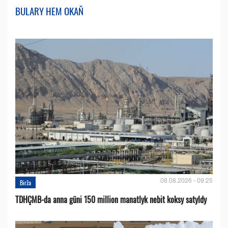
BULARY HEM OKAŇ
08.08.2026 - 09:25
Birža
TDHÇMB-da anna güni 150 million manatlyk nebit koksy satyldy