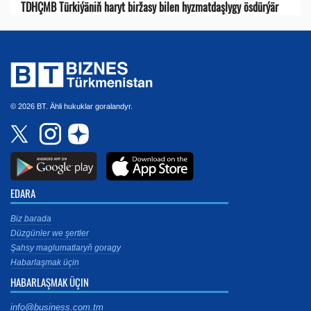
TDHÇMB Türkiýäniň haryt biržasy bilen hyzmatdaşlygy ösdürýär
© 2026 BT. Ähli hukuklar goralandyr.
EDARA
Biz barada
Düzgünler we şertler
Şahsy maglumatlaryň goragy
Habarlaşmak üçin
HABARLAŞMAK ÜÇIN
info@business.com.tm