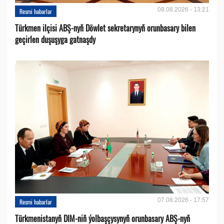
08.08.2026 - 13:21
Resmi habarlar
Türkmen ilçisi ABŞ-nyň Döwlet sekretarynyň orunbasary bilen
geçirlen duşuşyga gatnaşdy
07.08.2026 - 17:57
Resmi habarlar
Türkmenistanyň DIM-niň ýolbaşçysynyň orunbasary ABŞ-nyň