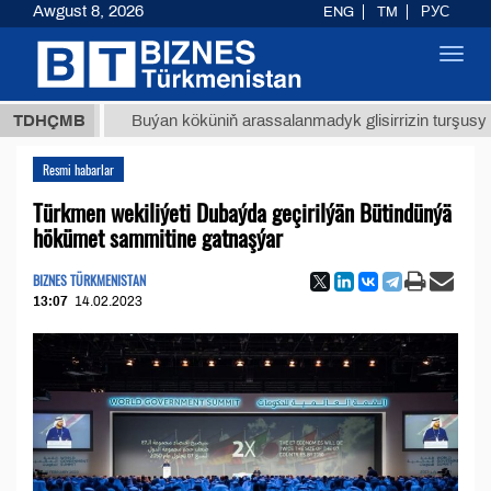
Awgust 8, 2026
ENG
TM
РУС
Toggl
navig
МТ
$12
TDHÇMB
Buýan köküniň arassalanmadyk glisirrizin turşusy (t.)
Resmi habarlar
Türkmen wekiliýeti Dubaýda geçirilýän Bütindünýä
hökümet sammitine gatnaşýar
BIZNES TÜRKMENISTAN
13:07
14.02.2023