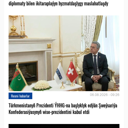
diplomaty bilen ikitaraplaýyn hyzmatdaşlygy maslahatlaşdy
06.08.2026 - 09:26
Resmi habarlar
Türkmenistanyň Prezidenti ÝHHG-na başlyklyk edýän Şweýsariýa
Konfederasiýasynyň wise-prezidentini kabul etdi