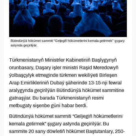
Bütindünýä hökümet sammiti “Geljegiň hökümetlerini kemala getirmek” şygary
astynda geçirilýär.
Türkmenistanyň Ministrler Kabinetiniň Başlygynyň
orunbasary, Daşary işler ministri Raşid Meredowyň
ýolbaşçylyk etmeginde türkmen wekiliýeti Birleşen
Arap Emirlikleriniň Dubaý şäherinde 13-15-nji fewral
aralygynda geçirilýän Bütindünýä hökümet sammitine
gatnaşýar. Bu barada Türkmenistanyň resmi
metbugaty sişenbe güni habar berdi.
Bütindünýä hökümet sammiti “Geljegiň hökümetlerini
kemala getirmek” şygary astynda geçirilýär. Bu
sammite 20 sany döwletiň hökümet Baştutanlary, 250-