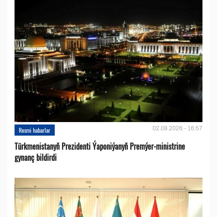
02.08.2026 - 16:57
Resmi habarlar
Türkmenistanyň Prezidenti Ýaponiýanyň Premýer-ministrine
gynanç bildirdi