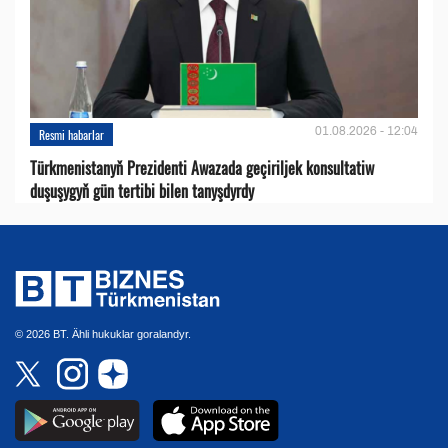
01.08.2026 - 12:04
Resmi habarlar
Türkmenistanyň Prezidenti Awazada geçiriljek konsultatiw
duşuşygyň gün tertibi bilen tanyşdyrdy
© 2026 BT. Ähli hukuklar goralandyr.