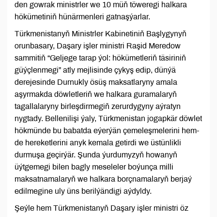
den gowrak ministrler we 10 müň töweregi halkara
hökümetiniň hünärmenleri gatnaşýarlar.
Türkmenistanyň Ministrler Kabinetiniň Başlygynyň
orunbasary, Daşary işler ministri Raşid Meredow
sammitiň “Geljege tarap ýol: hökümetleriň täsiriniň
güýçlenmegi” atly mejlisinde çykyş edip, dünýä
derejesinde Durnukly ösüş maksatlaryny amala
aşyrmakda döwletleriň we halkara guramalaryň
tagallalaryny birleşdirmegiň zerurdygyny aýratyn
nygtady. Bellenilişi ýaly, Türkmenistan jogapkär döwlet
hökmünde bu babatda eýerýän çemeleşmelerini hem-
de hereketlerini anyk kemala getirdi we üstünlikli
durmuşa geçirýär. Şunda ýurdumyzyň howanyň
üýtgemegi bilen bagly meseleler boýunça milli
maksatnamalaryň we halkara borçnamalaryň berjaý
edilmegine uly üns berilýändigi aýdyldy.
Şeýle hem Türkmenistanyň Daşary işler ministri öz