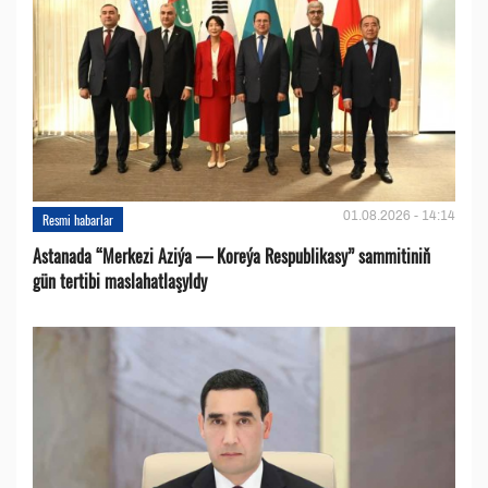
01.08.2026 - 14:14
Resmi habarlar
Astanada “Merkezi Aziýa — Koreýa Respublikasy” sammitiniň
gün tertibi maslahatlaşyldy