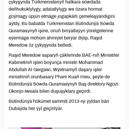
çykyşynda Türkmenistanyň halkara söwdada
deňhukuklylygy, adalatlylygy we özara hormat
goýmagy üpjün etmäge jogapkärli çemeleşýändigini
aýtdy. Bu babatda Türkmenistan Bütindünýä Söwda
Guramasynyň işine, onuň binýatlaýyn ýörelgelerine
eýermäge möhüm ähmiýet berýär diýip, Raşid
Meredow öz çykyşynda belledi.
Raşid Meredow saparyň çäklerinde BAE-niň Ministrler
Kabinetiniň işleri boýunça ministri Mohammad
Abdullah Al Gergawi, Wýetnamyň daşary işler
ministriniň orunbasary Pham Kuaň Hieu, şeýle-de
Bütindünýä Söwda Guramasynyň Baş direktory Ngozi
Okonjo-Iweala bilen duşuşyklary geçirdi.
Bütindünýä hökümet sammiti 2013-nji ýyldan bäri
Dubaýda her ýyl geçirilýär.