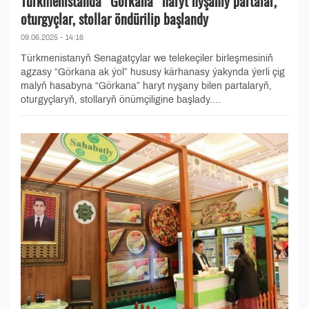
Türkmenistanda “Görkana” haryt nyşanly partalar,
oturgyçlar, stollar öndürilip başlandy
09.06.2025 - 14:16
Türkmenistanyň Senagatçylar we telekeçiler birleşmesiniň
agzasy “Görkana ak ýol” hususy kärhanasy ýakynda ýerli çig
malyň hasabyna “Görkana” haryt nyşany bilen partalaryň,
oturgyçlaryň, stollaryň önümçiligine başlady....