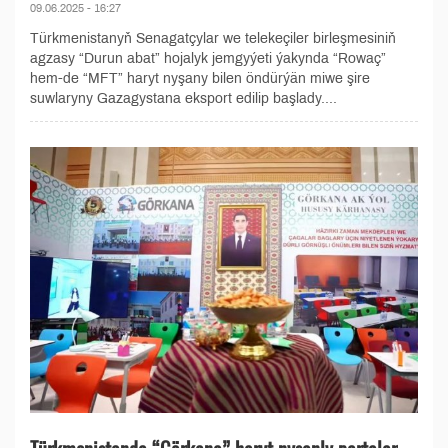
09.06.2025 - 16:27
Türkmenistanyň Senagatçylar we telekeçiler birleşmesiniň
agzasy “Durun abat” hojalyk jemgyýeti ýakynda “Rowaç”
hem-de “MFT” haryt nyşany bilen öndürýän miwe şire
suwlaryny Gazagystana eksport edilip başlady....