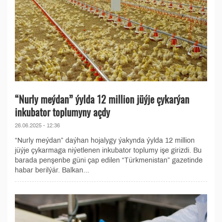
“Nurly meýdan” ýylda 12 million jüýje çykarýan
inkubator toplumyny açdy
26.06.2025 - 12:36
“Nurly meýdan” daýhan hojalygy ýakynda ýylda 12 million
jüýje çykarmaga niýetlenen inkubator toplumy işe girizdi. Bu
barada penşenbe güni çap edilen “Türkmenistan” gazetinde
habar berilýär. Balkan...