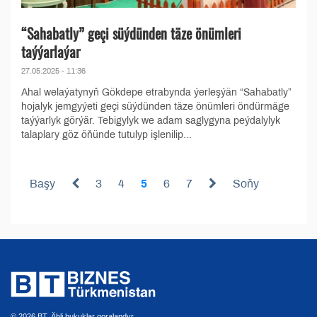
“Sahabatly” geçi süýdünden täze önümleri
taýýarlaýar
27.05.2025 - 11:36
Ahal welaýatynyň Gökdepe etrabynda ýerleşýän “Sahabatly”
hojalyk jemgyýeti geçi süýdünden täze önümleri öndürmäge
taýýarlyk görýär. Tebigylyk we adam saglygyna peýdalylyk
talaplary göz öňünde tutulyp işlenilip...
Başy
3
4
5
6
7
Soňy
© 2026 BT. Ähli hukuklar goralandyr.