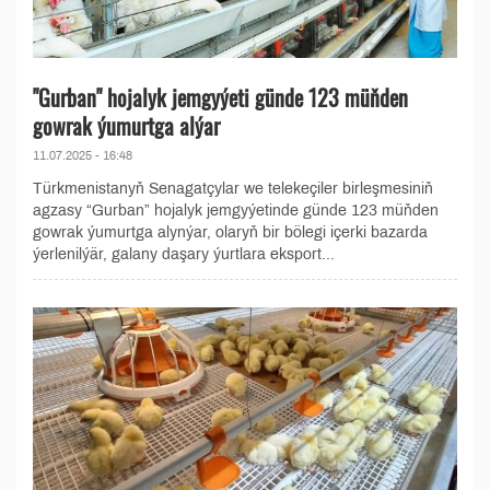
"Gurban" hojalyk jemgyýeti günde 123 müňden
gowrak ýumurtga alýar
11.07.2025 - 16:48
Türkmenistanyň Senagatçylar we telekeçiler birleşmesiniň
agzasy “Gurban” hojalyk jemgyýetinde günde 123 müňden
gowrak ýumurtga alynýar, olaryň bir bölegi içerki bazarda
ýerlenilýär, galany daşary ýurtlara eksport...