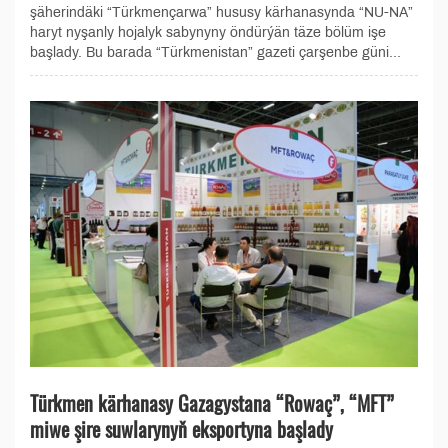
şäherindäki “Türkmençarwa” hususy kärhanasynda “NU-NA”
haryt nyşanly hojalyk sabynyny öndürýän täze bölüm işe
başlady. Bu barada “Türkmenistan” gazeti çarşenbe güni...
Türkmen kärhanasy Gazagystana “Rowaç”, “MFT”
miwe şire suwlarynyň eksportyna başlady