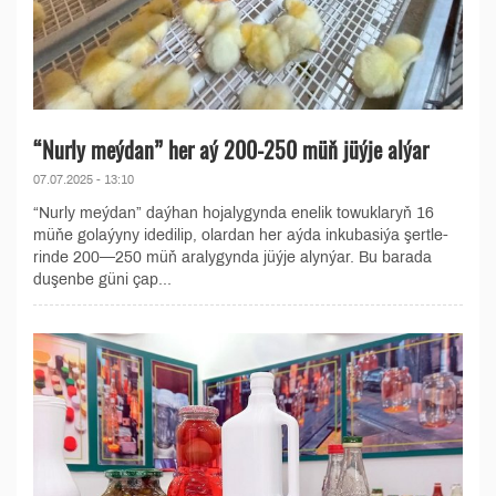
“Nurly meýdan” her aý 200­-250 müň jüý­je alýar
07.07.2025 - 13:10
“Nurly meýdan” daýhan hojalygynda ene­lik to­wuk­la­ryň 16
mü­ňe go­la­ýyny idedilip, olar­dan her aý­da in­ku­ba­si­ýa şert­le­
rin­de 200­—­250 müň ara­ly­gyn­da jüý­je alynýar. Bu barada
duşenbe güni çap...