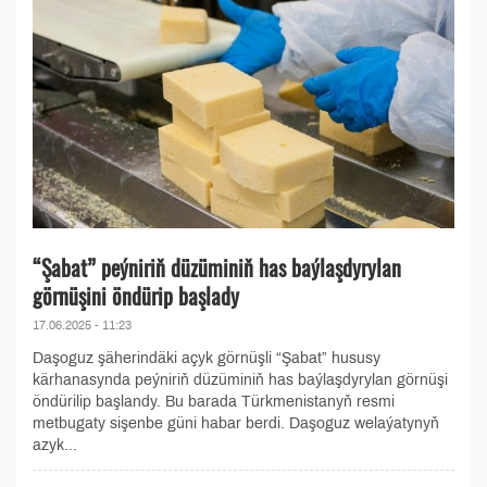
“Şabat” peýniriň düzüminiň has baýlaşdyrylan
görnüşini öndürip başlady
17.06.2025 - 11:23
Daşoguz şäherindäki açyk görnüşli “Şabat” hususy
kärhanasynda peýniriň düzüminiň has baýlaşdyrylan görnüşi
öndürilip başlandy. Bu barada Türkmenistanyň resmi
metbugaty sişenbe güni habar berdi. Daşoguz welaýatynyň
azyk...