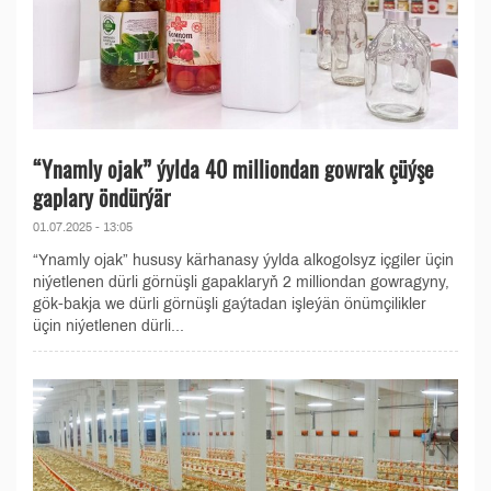
“Ynamly ojak” ýylda 40 milliondan gowrak çüýşe
gaplary öndürýär
01.07.2025 - 13:05
“Ynamly ojak” hususy kärhanasy ýylda alkogolsyz içgiler üçin
niýetlenen dürli görnüşli gapaklaryň 2 milliondan gowragyny,
gök-bakja we dürli görnüşli gaýtadan işleýän önümçilikler
üçin niýetlenen dürli...