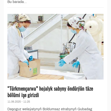
Bu barada...
“Türkmençarwa” hojalyk sabyny öndürýän täze
bölümi işe girizdi
11.06.2025 - 11:25
Daşoguz welaýatynyň Boldumsaz etrabynyň Gubadag