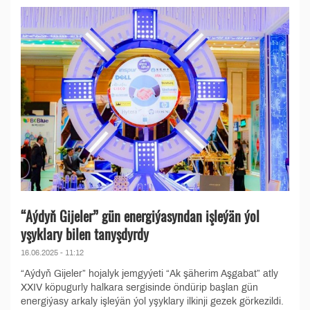
“Aýdyň Gijeler” gün energiýasyndan işleýän ýol
yşyklary bilen tanyşdyrdy
16.06.2025 - 11:12
“Aýdyň Gijeler” hojalyk jemgyýeti “Ak şäherim Aşgabat” atly
XXIV köpugurly halkara sergisinde öndürip başlan gün
energiýasy arkaly işleýän ýol yşyklary ilkinji gezek görkezildi.