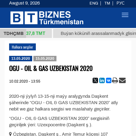
Awgust 9, 2026
ENG
TM
РУС
Toggl
navig
37,8 ТМТ
 34/1 (kg.)
TDHÇMB
Buýan köküniň arassalanmadyk glisirriz
Halkara sergiler
13.05.2020
15.05.2020
OGU - OIL & GAS UZBEKISTAN 2020
10.02.2020 - 13:55
2020-nji ýylyň 13-15-nji maýy aralygynda Daşkent
şäherinde “OGU - OIL & GAS UZBEKISTAN 2020” atly
nebit we gaz halkara sergisi we maslahaty geçiriler.
“OGU - OIL & GAS UZBEKISTAN 2020” sergisiniň
geçiriljek ýeri: Uzexpocentre (Daşkent ş.).
Özbegistan, Daşkent ş., Amir Temur köçesi 107