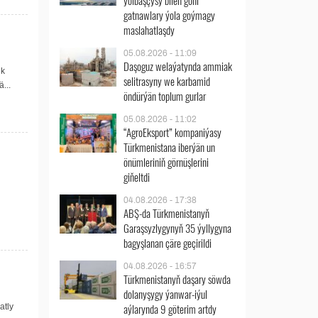
ýolbaşçysy bilen göni
gatnawlary ýola goýmagy
maslahatlaşdy
05.08.2026 - 11:09
Daşoguz welaýatynda ammiak
ik
selitrasyny we karbamid
...
öndürýän toplum gurlar
05.08.2026 - 11:02
“AgroEksport” kompaniýasy
Türkmenistana iberýän un
önümleriniň görnüşlerini
giňeltdi
04.08.2026 - 17:38
ABŞ-da Türkmenistanyň
Garaşsyzlygynyň 35 ýyllygyna
bagyşlanan çäre geçirildi
04.08.2026 - 16:57
Türkmenistanyň daşary söwda
dolanyşygy ýanwar-iýul
aýlarynda 9 göterim artdy
atly