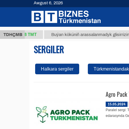
Awgust 6, 2026
37,8 ТМТ
g.)
TDHÇMB
Buýan köküniň arassalanmadyk glisirrizin turşus
SERGILER
Halkara sergiler
Türkmenistandaky
Agro Pack
15.05.2024
Paralel sergi:
edarasynda Geç