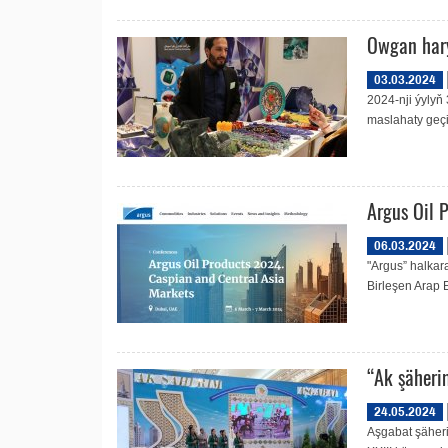
Owgan hary
03.03.2024
2024-nji ýylyň
maslahaty geçi
Argus Oil 
06.03.2024
"Argus” halkar
Birleşen Arap E
“Ak şäheri
24.05.2024
Aşgabat şäheri