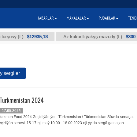
HABARLAR
MAKALALAR
PUDAKLAR
TEND
$12935,18
$300
y (t.)
Az kükürtli ýakyş mazudy (t.)
 sergiler
 Turkmenistan 2024
17.05.2024
 Turkmen Food 2024 Geçirilýän ýeri: Türkmenistan / Türkmenistan Söwda-senagat
irilýän senesi: 15-17-nji maý 10.00 - 18.00 2023-nji ýylda sergä gatnaşan...