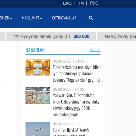
ENG
TM
РУС
ERLER
MAGLUMAT
KOTIROWKALAR
$86 000
"А" kysymly tehniki ýody (t.)
Natriý hlorly (nahar du
HABARLAR
ÄHLISI
06.08.2026 - 10:55
Türkmenistanda ene süýdi bilen
iýmitlendirmegi goldamak
boýunça “tegelek stol” geçirildi
05.08.2026 - 14:35
Ýanwar-iýun: Türkmenistan
bilen Özbegistanyň arasyndaky
söwda dolanyşygy $598
milliondan geçdi
05.08.2026 - 11:11
Türkmen ilçisi JATA-nyň