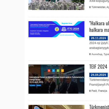
XXIII köpugurl
Türkmenistan, Aş
"Halkara u
halkara ma
26.11.2024
2024-nji ýylyň
arabaglanyşyk w
Ашхабад, Турк
TEIF 2024
24.04.2024
Türkmenistanyň
Fransiýanyň Pa
Pariž, Fransiýa
Türkmenist