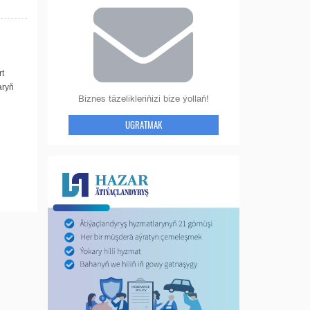
rt
aryň
Biznes täzelikleriňizi bize ýollaň!
UGRATMAK