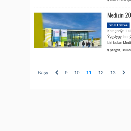
Köln, Germaniýa
Medizin 2
26.01.2024
Kategoriýa: Lu
Ýygylygy: her 
biri bolan Medi
Ştutgart, German
Başy
9
10
11
12
13