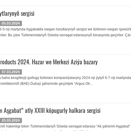
tlarynyň sergisi
05.03.2024
 3-5-nji martynda Aşgabatda owgan harytlarynyň sergisi we türkmen-owgan işewürl
riler. Bu çäre Türkmenistanyň Söwda-senagat edarasynyň binasynda geçiriler. Çärä
Products 2024. Hazar we Merkezi Aziýa bazary
07.03.2024
a baha kesgitleýji gullugy türkmen kompaniýalaryny 2024-nji ýylyň 6-7-nji martynda
mirlikleriniň (BAE) Dubaý şäherinde geçiriljek “Argus Oil...
m Aşgabat” atly XXIII köpugurly halkara sergisi
25.05.2024
niň häkimligi bilen Türkmenistanyň Söwda-senagat edarasy “Ak şäherim Aşgabat” 