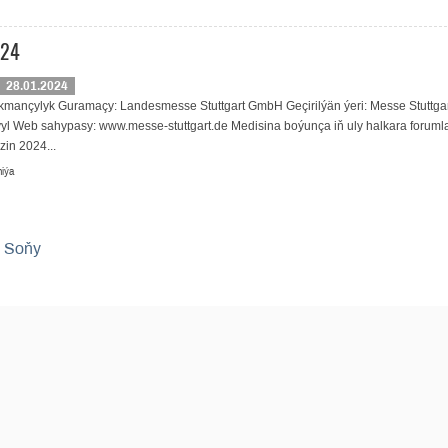
024
28.01.2024
kmançylyk Guramaçy: Landesmesse Stuttgart GmbH Geçirilýän ýeri: Messe Stuttga
ýyl Web sahypasy: www.messe-stuttgart.de Medisina boýunça iň uly halkara foruml
zin 2024...
iýa
Soňy