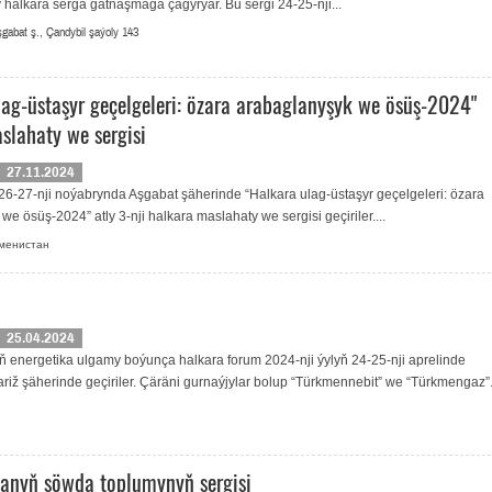
y halkara sergä gatnaşmaga çagyrýar. Bu sergi 24-25-nji...
gabat ş., Çandybil şaýoly 143
lag-üstaşyr geçelgeleri: özara arabaglanyşyk we ösüş-2024"
slahaty we sergisi
27.11.2024
 26-27-nji noýabrynda Aşgabat şäherinde “Halkara ulag-üstaşyr geçelgeleri: özara
e ösüş-2024” atly 3-nji halkara maslahaty we sergisi geçiriler....
менистан
25.04.2024
 energetika ulgamy boýunça halkara forum 2024-nji ýylyň 24-25-nji aprelinde
riž şäherinde geçiriler. Çäräni gurnaýjylar bolup “Türkmennebit” we “Türkmengaz”.
anyň söwda toplumynyň sergisi