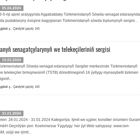
05.04.2024
 3-5-nji aprel aralygynda Aşgabatdaky Türkmenistanyň Söwda-senagat edarasynda 
a pudaklaryny ösüşine bagyşlanan Türkmenistanyň söwda toplumynyň sergisi...
gabat ş., Çandybil şaýoly 143
anyň senagatçylarynyň we telekeçileriniň sergisi
19.03.2024
 Türkmenistanyň Söwda-senagat edarasynyň Sergiler merkezinde Türkmenistanyň
e telekeçiler birleşmesiniň (TSTB) döredilmeginiň 16 ýyllygy mynasybetli türkmen
giniň...
gabat ş., Çandybil şaýoly 143
31.01.2024
eleri: 28.01.2024 - 31.01.2024 Kategoriýa: Iýmit we içgiler, konditer önümleri Gura
bH Geçirilýän ýeri: Koelnmesse Ýygylygy: her ýyl Web sahypasy: www.ism-
, süýji we iýmit...