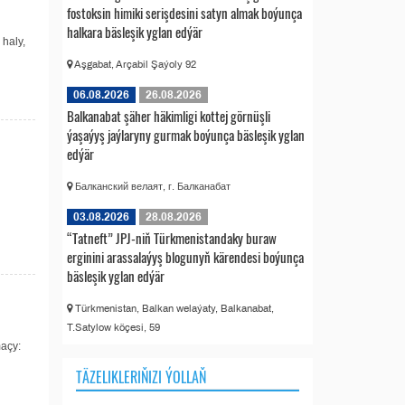
fostoksin himiki serişdesini satyn almak boýunça
halkara bäsleşik yglan edýär
haly,
Aşgabat, Arçabil Şaýoly 92
06.08.2026
26.08.2026
Balkanabat şäher häkimligi kottej görnüşli
ýaşaýyş jaýlaryny gurmak boýunça bäsleşik yglan
edýär
Балканский велаят, г. Балканабат
03.08.2026
28.08.2026
“Tatneft” JPJ-niň Türkmenistandaky buraw
erginini arassalaýyş blogunyň kärendesi boýunça
bäsleşik yglan edýär
Türkmenistan, Balkan welaýaty, Balkanabat,
T.Satylow köçesi, 59
maçy:
TÄZELIKLERIŇIZI ÝOLLAŇ