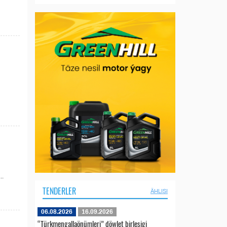
..
TENDERLER
ÄHLISI
06.08.2026
16.09.2026
“Türkmengallaönümleri” döwlet birleşigi