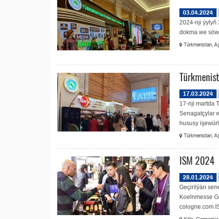
03.04.2024
2024-nji ýylyň
dokma we söwd
Türkmenistan, Aş
Türkmenist
17.03.2024
17-nji martda
Senagatçylar w
hususy işewürli
Türkmenistan, Aş
ISM 2024
28.01.2024
Geçirilýän sen
Koelnmesse Gm
cologne.com ISM