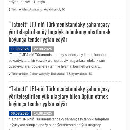
edýär Lot №5 – Himiýa...
Türkmenistan, Aşgabat ş., Arçabil şaýoly 56
“Tatneft” JPJ-niň Türkmenistandaky şahamçasy
ýöriteleşdirilen öý hojalyk tehnikany abatlamak
boýunça tender yglan edýär
11.08.2025
22.08.2025
“Tatneft” JPJ-niň Türkmenistandaky şahamçasy kondisionerlere,
sowadyjylara, kir ýuwujy we guradyjy maşynlara, elektrik suw
gyzdyryjylara (boýlerlere) tehniki hyzmat bermek we olary...
Türkmenistan, Balkan welaýaty, Balkanabat, T.Satylow köçesi, 59
“Tatneft” JPJ-niň Türkmenistandaky şahamçasy
ýöriteleşdirilen ýük ulaglary bilen üpjün etmek
boýunça tender yglan edýär
06.08.2025
14.08.2025
“Tatneft” JPJ-niň Türkmenistandaky şahamçasy tehniki talaplara
laýyklykda sürüji ekipažy bilen ýöriteleşdirilen ýük ulaglary