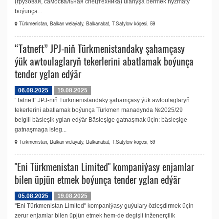
(грузовая, самосвальная спецтехника) ulanyşa bermek hyzmaty
boýunça...
Türkmenistan, Balkan welaýaty, Balkanabat, T.Satylow köçesi, 59
“Tatneft” JPJ-niň Türkmenistandaky şahamçasy
ýük awtoulaglaryň tekerlerini abatlamak boýunça
tender yglan edýär
06.08.2025
19.08.2025
“Tatneft” JPJ-niň Türkmenistandaky şahamçasy ýük awtoulaglaryň
tekerlerini abatlamak boýunça Türkmen manadynda №2025/29
belgili bäsleşik yglan edýär Bäsleşige gatnaşmak üçin: bäsleşige
gatnaşmaga isleg...
Türkmenistan, Balkan welaýaty, Balkanabat, T.Satylow köçesi, 59
"Eni Türkmenistan Limited" kompaniýasy enjamlar
bilen üpjün etmek boýunça tender yglan edýär
05.08.2025
19.08.2025
"Eni Türkmenistan Limited" kompaniýasy guýulary özleşdirmek üçin
zerur enjamlar bilen üpjün etmek hem-de degişli inženerçilik