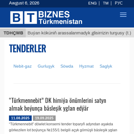
Awgust 6, 2026
ENG
TM
РУС
Toggl
navig
 ТМТ
$
TDHÇMB
Buýan köküniň arassalanmadyk glisirrizin turşusy (t.)
TENDERLER
Nebit-gaz
Gurluşyk
Söwda
Hyzmat
Saglyk
“Türkmennebit” DK himiýa önümlerini satyn
almak boýunça bäsleşik yglan edýär
11.08.2025
19.09.2025
“Türkmennebit” döwlet konserni tender toparyň adyndan aşakda
görkezilen lot boýunça №155/1 belgili açyk görnüşli bäsleşik yglan