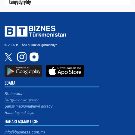
tanyşdyryldy
© 2026 BT. Ähli hukuklar goralandyr.
EDARA
Biz barada
Düzgünler we şertler
Şahsy maglumatlaryň goragy
Habarlaşmak üçin
HABARLAŞMAK ÜÇIN
info@business.com.tm