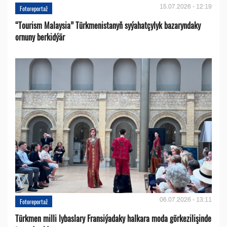
15.07.2026 - 12:19
Fotoreportaž
“Tourism Malaysia” Türkmenistanyň syýahatçylyk bazaryndaky
ornuny berkidýär
06.07.2026 - 13:11
Fotoreportaž
Türkmen milli lybaslary Fransiýadaky halkara moda görkezilişinde