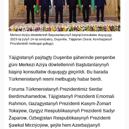
Merkezi Aziýa döwletleriniň Baştutanlarynyň bäşinji konsultatiw duşuşygy,
2023-nji ýylyň 14-nji sentýabry, Duşenbe, Täjigistan (Surat: Azerbaýjanyň
Prezidentiniň metbugat gullugy)
Täjigistanyň paýtagty Duşenbe şäherinde penşenbe
güni Merkezi Aziýa döwletleriniň Baştutanlarynyň
bäşinji konsultatiw duşuşygy geçirildi. Bu barada
Türkmenistanyň resmi metbugaty habar berdi.
Foruma Türkmenistanyň Prezidentimiz Serdar
Berdimuhamedow, Täjigistanyň Prezidenti Emomali
Rahmon, Gazagystanyň Prezidenti Kasym-Žomart
Tokaýew, Gyrgyz Respublikasynyň Prezidenti Sadyr
Žaparow, Özbegistan Respublikasynyň Prezidenti
Şawkat Mirziýoýew, şeýle hem Azerbaýjanyň