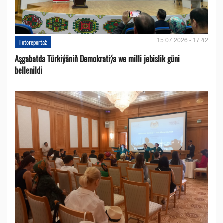
15.07.2026 - 17:42
Fotoreportaž
Aşgabatda Türkiýäniň Demokratiýa we milli jebislik güni
bellenildi