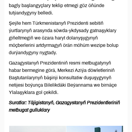
bagly başlangyçlary teklip etmegi göz öňünde
tutýandygyny belledi.
Şeýle hem Türkmenistanyň Prezidenti sebitiň
ýurtlarynyň arasynda söwda-ykdysady gatnaşyklary
giňeltmegiň we özara haryt dolanyşygynyň
möçberlerini artdyrmagyň örän möhüm wezipe bolup
durýandygyny nygtady.
Gazagystanyň Prezidentiniň resmi metbugatynyň
habar bermegine görä, Merkezi Aziýa döwletleriniň
Baştutanlarynyň bäşinji konsultatiw duşuşygynyň
netijesi boýunça Bilelikdäki Beýannama we birnäçe
Ylalaşyklara gol çekildi.
Suratlar: Täjigistanyň, Gazagystanyň Prezidentleriniň
metbugat gulluklary