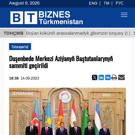
Awgust 9, 2026
ENG
TM
РУС
Toggl
navig
$12935
TDHÇMB
Buýan köküniň arassalanmadyk glisirrizin turşusy (t.)
Fotoreportaž
Duşenbede Merkezi Aziýanyň Baştutanlarynyň
sammiti geçirildi
18:38
14.09.2023