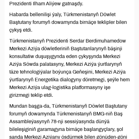
Prezidenti Ilham Aliýew gatnaşdy.
Habarda bellenilişi ýaly, Türkmenistanyň Döwlet
Baştutany forumyň dowamynda birnäçe teklipler bilen
çykyş etdi.
Türkmenistanyň Prezidenti Serdar Berdimuhamedow
Merkezi Aziýa döwletleriniň Baştutanlarynyň bäşinji
konsultatiw duşuşygynda eden çykyşynda Merkezi
Aziýa Söwda palatasyny, Merkezi Aziýa ýurtlarynyň
täze tehnologiýalar boýunça Geňeşini, Merkezi Aziýa
ýurtlarynyň Energetika dialogyny döretmegi, şeýle hem
Merkezi Aziýa ulag-logistika platformasyny işe
girizmegi teklip etdi.
Mundan başga-da, Türkmenistanyň Döwlet Baştutany
forumyň dowamynda Türkmenistanyň BMG-niň Baş
Assambleýasynyň 78-nji sessiýasynda dünýä
bileleşiginiň garamagyna birnäçe başlangyçlary, şol
sanda Merkezi Aziýany ösdürmek bilen gönüden-göni