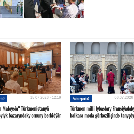
15.07.2026 - 12:19
06.07.2026 
rtaž
Fotoreportaž
m Malaysia” Türkmenistanyň
Türkmen milli lybaslary Fransiýadak
çylyk bazaryndaky ornuny berkidýär
halkara moda görkezilişinde tanyşdy