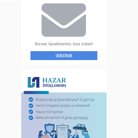
Biznes täzelikleriňizi bize ýollaň!
UGRATMAK