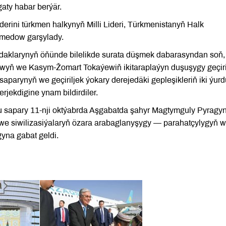
aty habar berýär.
rini türkmen halkynyň Milli Lideri, Türkmenistanyň Halk
medow garşylady.
aklarynyň öňünde bilelikde surata düşmek dabarasyndan soň,
ň we Kasym-Žomart Tokaýewiň ikitaraplaýyn duşuşygy geçiril
parynyň we geçiriljek ýokary derejedäki gepleşikleriň iki ýur
rjekdigine ynam bildirdiler.
 sapary 11-nji oktýabrda Aşgabatda şahyr Magtymguly Pyragy
ň we siwilizasiýalaryň özara arabaglanyşygy — parahatçylygyň 
yna gabat geldi.