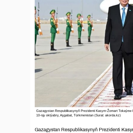
Gazagystan Respublikasynyň Prezidenti Kasym-Žomart Tokaýew bile
10-njy oktýabry, Aşgabat, Türkmenistan (Surat: akorda.kz)
Gazagystan Respublikasynyň Prezidenti Kasy