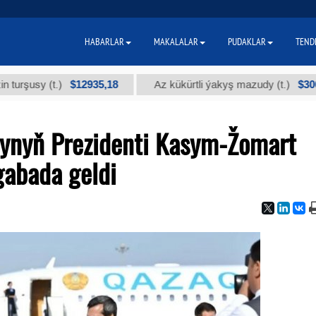
HABARLAR
MAKALALAR
PUDAKLAR
TEND
$12935,18
$300
sy (t.)
Az kükürtli ýakyş mazudy (t.)
ynyň Prezidenti Kasym-Žomart
gabada geldi