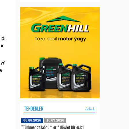
di.
duň
nyň
we
TENDERLER
ÄHLISI
06.08.2026
16.09.2026
“Türkmengallaönümleri” döwlet birleşigi