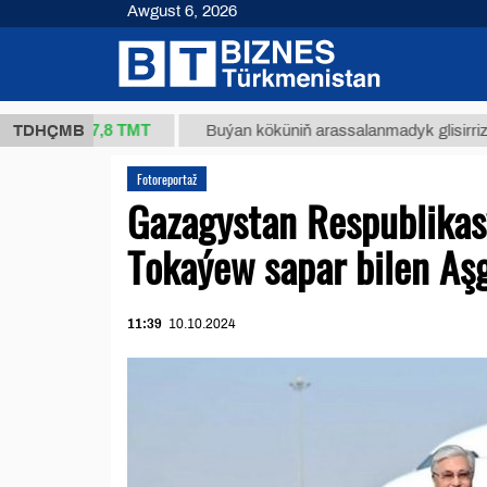
Awgust 6, 2026
37,8 ТМТ
g.)
TDHÇMB
Buýan köküniň arassalanmadyk glisirrizin turşu
Fotoreportaž
Gazagystan Respublikas
Tokaýew sapar bilen Aş
11:39
10.10.2024