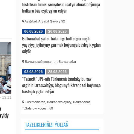
fostoksin himiki serişdesini satyn almak boýunça
halkara bäsleşik yglan edýär
Aşgabat, Arçabil Şaýoly 92
06.08.2026
26.08.2026
Balkanabat şäher häkimligi kottej görnüşli
ýaşaýyş jaýlaryny gurmak boýunça bäsleşik yglan
edýär
Балканский велаят, г. Балканабат
03.08.2026
28.08.2026
“Tatneft” JPJ-niň Türkmenistandaky buraw
erginini arassalaýyş blogunyň kärendesi boýunça
bäsleşik yglan edýär
- 13:11
Türkmenistan, Balkan welaýaty, Balkanabat,
y
T.Satylow köçesi, 59
ryldy
TÄZELIKLERIŇIZI ÝOLLAŇ