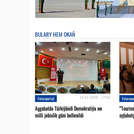
BULARY HEM OKAŇ
15.07.2026 - 17:42
Fotoreportaž
Fotorepo
Aşgabatda Türkiýäniň Demokratiýa we
“Touris
milli jebislik güni bellenildi
syýahat