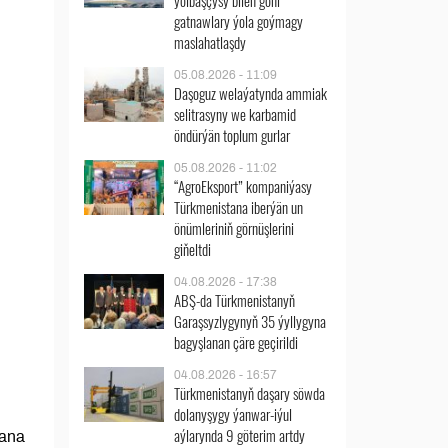
ýolbaşçysy bilen göni
gatnawlary ýola goýmagy
maslahatlaşdy
05.08.2026 - 11:09
Daşoguz welaýatynda ammiak
selitrasyny we karbamid
öndürýän toplum gurlar
05.08.2026 - 11:02
“AgroEksport” kompaniýasy
Türkmenistana iberýän un
önümleriniň görnüşlerini
giňeltdi
04.08.2026 - 17:38
ABŞ-da Türkmenistanyň
Garaşsyzlygynyň 35 ýyllygyna
bagyşlanan çäre geçirildi
04.08.2026 - 16:57
Türkmenistanyň daşary söwda
dolanyşygy ýanwar-iýul
aýlarynda 9 göterim artdy
tana