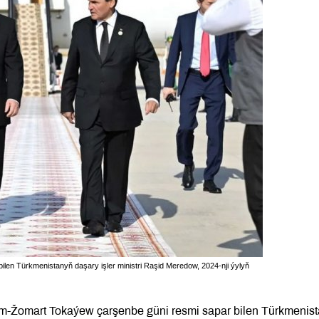
n Türkmenistanyň daşary işler ministri Raşid Meredow, 2024-nji ýylyň
m-Žomart Tokaýew çarşenbe güni resmi sapar bilen Türkmenis