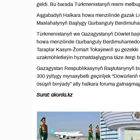
geldi. Bu barada Türkmenistanyň resmi metbug
Aşgabadyň Halkara howa menzilinde gazak Lide
Maslahatynyň Başlygy Gurbanguly Berdimuha
Türkmenistanyň we Gazagystanyň Döwlet baýd
howa menzilinde Gurbanguly Berdimuhamedowy
Taraplar Kasym-Žomart Tokaýewiň şu gezekki sa
uzakmöhletleýin hyzmatdaşlygyna täze itergi be
Gazagystan Respublikasynyň Baştutanynyň bu
300 ýyllygy mynasybetli geçiriljek “Döwürleri
ösüşiň binýady” atly halkara foruma gatnaşmag
Surat: akorda.kz