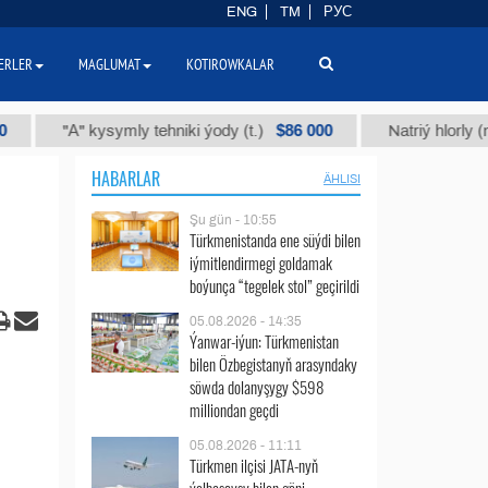
ENG
TM
РУС
ERLER
MAGLUMAT
KOTIROWKALAR
$86 000
"А" kysymly tehniki ýody (t.)
Natriý hlorly (nahar d
HABARLAR
ÄHLISI
Şu gün - 10:55
Türkmenistanda ene süýdi bilen
iýmitlendirmegi goldamak
boýunça “tegelek stol” geçirildi
05.08.2026 - 14:35
Ýanwar-iýun: Türkmenistan
bilen Özbegistanyň arasyndaky
söwda dolanyşygy $598
milliondan geçdi
05.08.2026 - 11:11
Türkmen ilçisi JATA-nyň