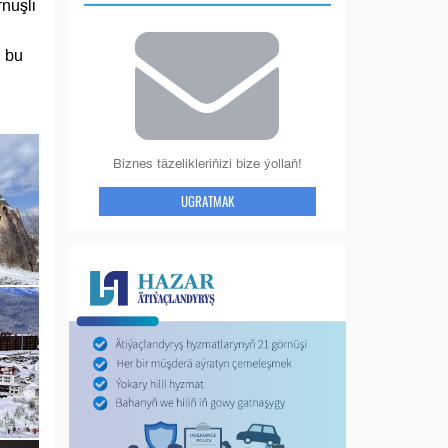
nüşli
, bu
Biznes täzelikleriňizi bize ýollaň!
UGRATMAK