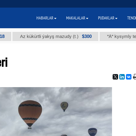
HABARLAR
MAKALALAR
PUDAKLAR
TEND
$300
Az kükürtli ýakyş mazudy (t.)
"А" kysymly tehniki ýody
ri