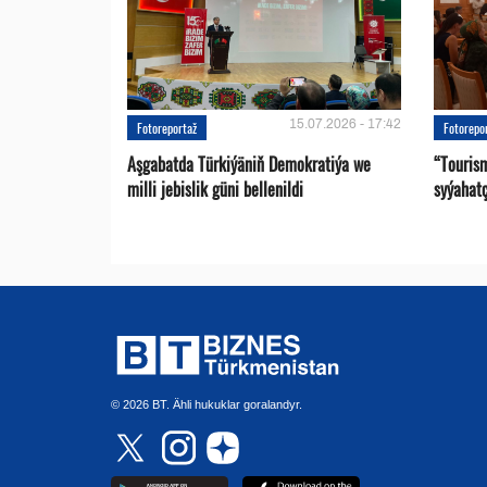
15.07.2026 - 17:42
Fotoreportaž
Fotorepo
Aşgabatda Türkiýäniň Demokratiýa we
“Touris
milli jebislik güni bellenildi
syýahat
© 2026 BT. Ähli hukuklar goralandyr.