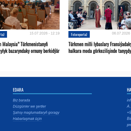
15.07.2026 - 12:19
06.07.2026 
rtaž
Fotoreportaž
m Malaysia” Türkmenistanyň
Türkmen milli lybaslary Fransiýadak
çylyk bazaryndaky ornuny berkidýär
halkara moda görkezilişinde tanyşdy
EDARA
H
in
Biz barada
A.
Düzgünler we şertler
+9
Şahsy maglumatlaryň goragy
Bi
Habarlaşmak üçin
pr