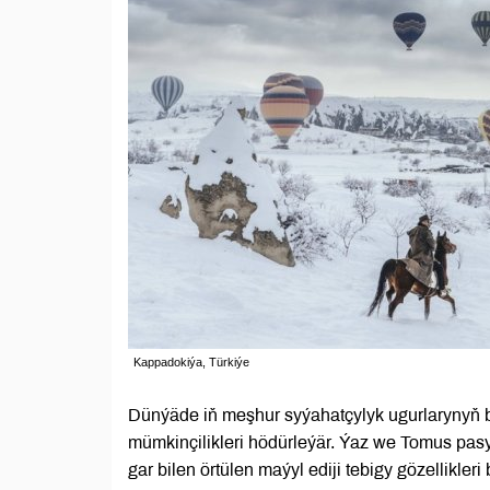
Kappadokiýa, Türkiýe
Dünýäde iň meşhur syýahatçylyk ugurlarynyň bi
mümkinçilikleri hödürleýär. Ýaz we Tomus pasy
gar bilen örtülen maýyl ediji tebigy gözellikle