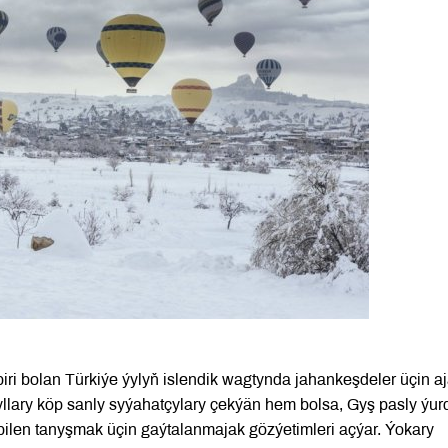
ri bolan Türkiýe ýylyň islendik wagtynda jahankeşdeler üçin a
llary köp sanly syýahatçylary çekýän hem bolsa, Gyş pasly ýur
ri bilen tanyşmak üçin gaýtalanmajak gözýetimleri açýar. Ýokary