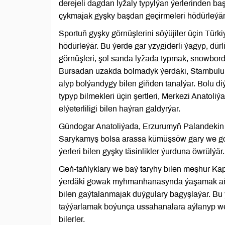
derejeli dagdan lyžaly typylýan ýerlerinden b
çykmajak gyşky başdan geçirmeleri hödürleýär
Sportuň gyşky görnüşlerini söýüjiler üçin Türk
hödürleýär. Bu ýerde gar yzygiderli ýagyp, dür
görnüşleri, şol sanda lyžada typmak, snowbord
Bursadan uzakda bolmadyk ýerdäki, Stambuluň
alyp bolýandygy bilen giňden tanalýar. Bolu d
typyp bilmekleri üçin şertleri, Merkezi Anatoli
elýeterliligi bilen haýran galdyrýar.
Gündogar Anatoliýada, Erzurumyň Palandekin d
Sarykamyş bolsa arassa kümüşsöw gary we gol
ýerleri bilen gyşky täsinlikler ýurduna öwrülýär.
Geň-taňlyklary we baý taryhy bilen meşhur Kap
ýerdäki gowak myhmanhanasynda ýaşamak aňryb
bilen gaýtalanmajak duýgulary bagyşlaýar. Bu 
taýýarlamak boýunça ussahanalara aýlanyp we
bilerler.