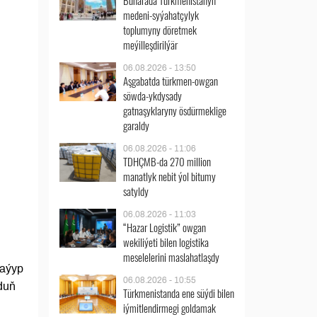
Buharada Türkmenistanyň
medeni-syýahatçylyk
toplumyny döretmek
meýilleşdirilýär
06.08.2026 - 13:50
Aşgabatda türkmen-owgan
söwda-ykdysady
gatnaşyklaryny ösdürmeklige
garaldy
06.08.2026 - 11:06
TDHÇMB-da 270 million
manatlyk nebit ýol bitumy
satyldy
06.08.2026 - 11:03
“Hazar Logistik” owgan
wekiliýeti bilen logistika
meselelerini maslahatlaşdy
jaýyp
06.08.2026 - 10:55
duň
Türkmenistanda ene süýdi bilen
iýmitlendirmegi goldamak