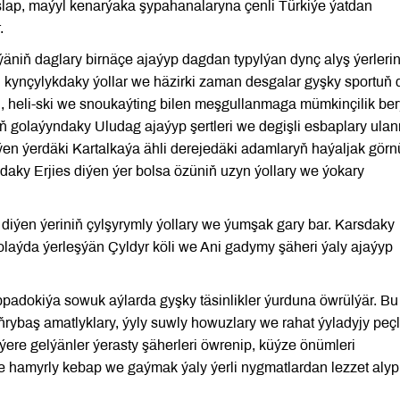
aşlap, maýyl kenarýaka şypahanalaryna çenli Türkiýe ýatdan
.
iýäniň daglary birnäçe ajaýyp dagdan typylýan dynç alyş ýerlerin
li kynçylykdaky ýollar we häzirki zaman desgalar gyşky sportuň d
, heli-ski we snoukaýting bilen meşgullanmaga mümkinçilik ber
 golaýyndaky Uludag ajaýyp şertleri we degişli esbaplary ul
iýen ýerdäki Kartalkaýa ähli derejedäki adamlaryň haýaljak gör
ýadaky Erjies diýen ýer bolsa özüniň uzyn ýollary we ýokary
iýen ýeriniň çylşyrymly ýollary we ýumşak gary bar. Karsdaky
aýda ýerleşýän Çyldyr köli we Ani gadymy şäheri ýaly ajaýyp
padokiýa sowuk aýlarda gyşky täsinlikler ýurduna öwrülýär. Bu
aş amatlyklary, ýyly suwly howuzlary we rahat ýyladyjy peçl
ýere gelýänler ýerasty şäherleri öwrenip, küýze önümleri
 hamyrly kebap we gaýmak ýaly ýerli nygmatlardan lezzet alyp