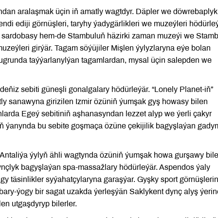
dan aralaşmak üçin iň amatly wagtdyr. Däpler we döwrebaplyk
di ediji görnüşleri, taryhy ýadygärlikleri we muzeýleri hödürleý
ika sardobasy hem-de Stambuluň häzirki zaman muzeýi we Stam
uzeýleri girýär. Tagam söýüjiler Mişlen ýylyzlaryna eýe bolan
ugrunda taýýarlanylýan tagamlardan, mysal üçin salepden we
ňiz sebiti güneşli gonalgalary hödürleýär. “Lonely Planet-iň”
atly sanawyna girizilen Izmir özüniň ýumşak gyş howasy bilen
larda Egeý sebitiniň aşhanasyndan lezzet alyp we ýerli çakyr
laryň ýanynda bu sebite goşmaça özüne çekijilik bagyşlaýan gady
Antaliýa ýylyň ähli wagtynda özüniň ýumşak howa gurşawy bil
nçlyk bagyşlaýan spa-massažlary hödürleýär. Aspendos ýaly
gy täsinlikler syýahatçylaryna garaşýar. Gyşky sport görnüşlerin
 bary-ýogy bir sagat uzakda ýerleşýän Saklykent dynç alyş ýerin
len utgaşdyryp bilerler.