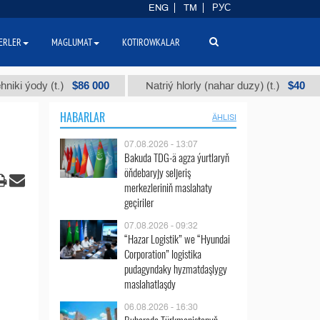
ENG
TM
РУС
ERLER
MAGLUMAT
KOTIROWKALAR
$86 000
$40
 (t.)
Natriý hlorly (nahar duzy) (t.)
Garyş
HABARLAR
ÄHLISI
07.08.2026 - 13:07
Bakuda TDG-ä agza ýurtlaryň
öňdebaryjy seljeriş
merkezleriniň maslahaty
geçiriler
07.08.2026 - 09:32
“Hazar Logistik” we “Hyundai
Corporation” logistika
pudagyndaky hyzmatdaşlygy
maslahatlaşdy
06.08.2026 - 16:30