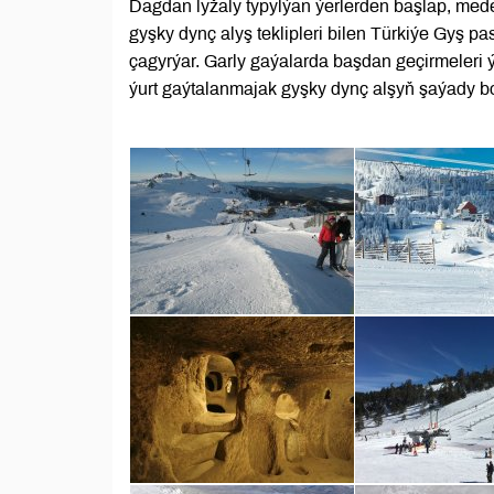
Dagdan lyžaly typylýan ýerlerden başlap, mede
gyşky dynç alyş teklipleri bilen Türkiýe Gyş pa
çagyrýar. Garly gaýalarda başdan geçirmeleri
ýurt gaýtalanmajak gyşky dynç alşyň şaýady bol