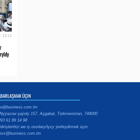
- 13:11
y
ryldy
ABARLAŞMAK ÜÇIN
fo@business.com.tm
Nyýazow şaýoly 157, Aşgabat, Türkmenistan, 744000
93 61 89 14 98
ldirişleriňizi we iş orunlaryňyzy ýerleşdirmek üçin:
ess@business.com.tm