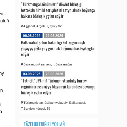
“Türkmengallaönümleri” döwlet birleşigi
fostoksin himiki serişdesini satyn almak boýunça
är.
halkara bäsleşik yglan edýär
buluň
Aşgabat, Arçabil Şaýoly 92
06.08.2026
26.08.2026
Balkanabat şäher häkimligi kottej görnüşli
ýaşaýyş jaýlaryny gurmak boýunça bäsleşik yglan
edýär
Балканский велаят, г. Балканабат
my
03.08.2026
28.08.2026
“Tatneft” JPJ-niň Türkmenistandaky buraw
erginini arassalaýyş blogunyň kärendesi boýunça
en
bäsleşik yglan edýär
Türkmenistan, Balkan welaýaty, Balkanabat,
i
T.Satylow köçesi, 59
e
TÄZELIKLERIŇIZI ÝOLLAŇ