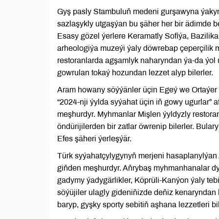
Gyş pasly Stambuluň medeni gurşawyna ýakyn
sazlaşykly utgaşýan bu şäher her bir ädimde ben
Esasy gözel ýerlere Keramatly Sofiýa, Bazil
arheologiýa muzeýi ýaly döwrebap çeperçilik m
restoranlarda agşamlyk naharyndan ýa-da ýol 
gowrulan tokaý hozundan lezzet alyp bilerler.
Aram howany söýýänler üçin Egeý we Ortaýer de
“2024-nji ýylda syýahat üçin iň gowy ugurlar” 
meşhurdyr. Myhmanlar Mişlen ýyldyzly restoran
öndürijilerden bir zatlar öwrenip bilerler. Bu
Efes şäheri ýerleşýär.
Türk syýahatçylygynyň merjeni hasaplanylýan 
giňden meşhurdyr. Aňrybaş myhmanhanalar dy
gadymy ýadygärlikler, Köprüli-Kanýon ýaly tebi
söýüjiler ulagly gideniňizde deňiz kenaryndan
baryp, gyşky sporty sebitiň aşhana lezzetleri bi