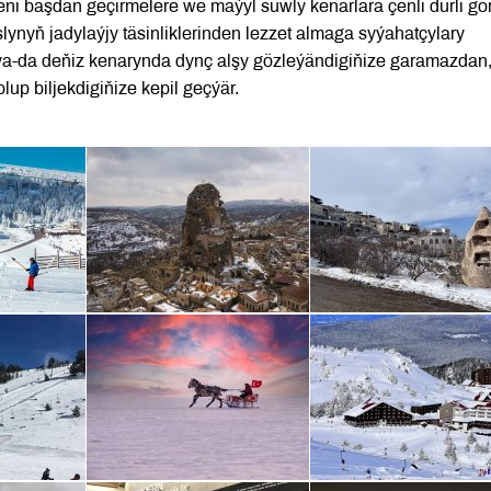
ni başdan geçirmelere we maýyl suwly kenarlara çenli dürli gör
slynyň jadylaýjy täsinliklerinden lezzet almaga syýahatçylary
 ýa-da deňiz kenarynda dynç alşy gözleýändigiňize garamazdan
up biljekdigiňize kepil geçýär.