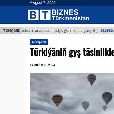
Awgust 7, 2026
$12935,18
n köküniň arassalanmadyk glisirrizin turşusy (t.)
TDHÇMB
Fotoreportaž
Türkiýäniň gyş täsinlikle
14:38
30.12.2024