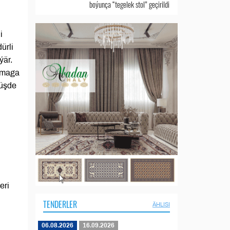
boýunça “tegelek stol” geçirildi
i
ürli
ýär.
anmaga
nüşde
eri
TENDERLER
ÄHLISI
06.08.2026
16.09.2026