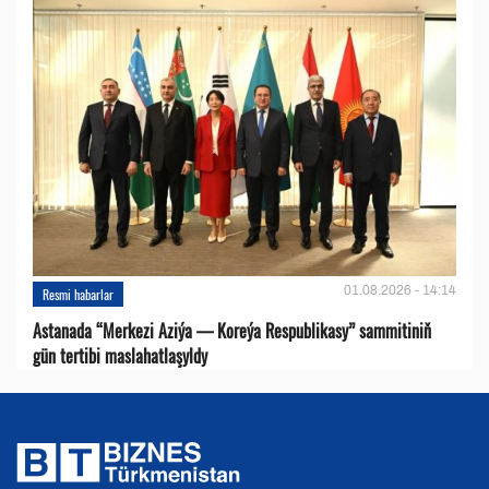
01.08.2026 - 14:14
Resmi habarlar
Astanada “Merkezi Aziýa — Koreýa Respublikasy” sammitiniň
gün tertibi maslahatlaşyldy