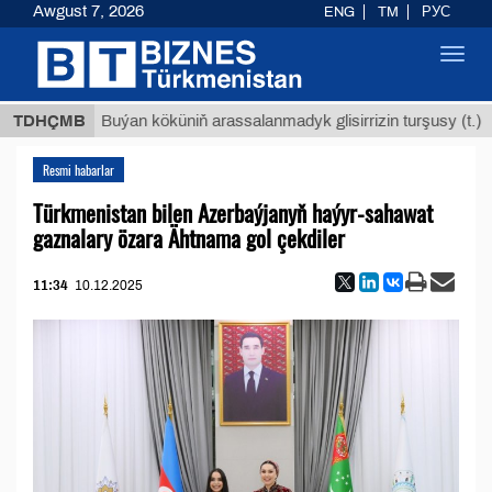
Awgust 7, 2026
ENG
TM
РУС
Toggl
navig
Т
$129
TDHÇMB
Buýan köküniň arassalanmadyk glisirrizin turşusy (t.)
Resmi habarlar
Türkmenistan bilen Azerbaýjanyň haýyr-sahawat
gaznalary özara Ähtnama gol çekdiler
11:34
10.12.2025