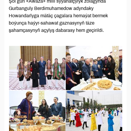
Şol gün «Awaza» milli syýahatçylyk zolagynda
Gurbanguly Berdimuhamedow adyndaky
Howandarlyga mätäç çagalara hemaýat bermek
boýunça haýyr-sahawat gaznasynyň täze
şahamçasynyň açylyş dabarasy hem geçirildi.