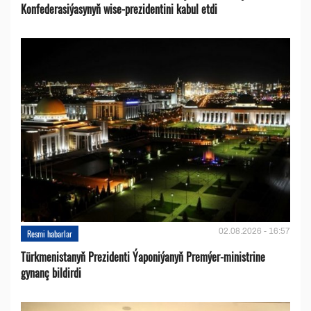
Konfederasiýasynyň wise-prezidentini kabul etdi
02.08.2026 - 16:57
Resmi habarlar
Türkmenistanyň Prezidenti Ýaponiýanyň Premýer-ministrine
gynanç bildirdi