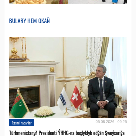
BULARY HEM OKAŇ
06.08.2026 - 09:26
Resmi habarlar
Türkmenistanyň Prezidenti ÝHHG-na başlyklyk edýän Şweýsariýa