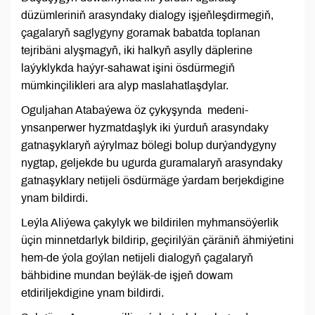
düzümleriniň arasyndaky dialogy işjeňleşdirmegiň,
çagalaryň saglygyny goramak babatda toplanan
tejribäni alyşmagyň, iki halkyň asylly däplerine
laýyklykda haýyr-sahawat işini ösdürmegiň
mümkinçilikleri ara alyp maslahatlaşdylar.
Oguljahan Atabaýewa öz çykyşynda medeni-
ynsanperwer hyzmatdaşlyk iki ýurduň arasyndaky
gatnaşyklaryň aýrylmaz bölegi bolup durýandygyny
nygtap, geljekde bu ugurda guramalaryň arasyndaky
gatnaşyklary netijeli ösdürmäge ýardam berjekdigine
ynam bildirdi.
Leýla Aliýewa çakylyk we bildirilen myhmansöýerlik
üçin minnetdarlyk bildirip, geçirilýän çäräniň ähmiýetini
hem-de ýola goýlan netijeli dialogyň çagalaryň
bähbidine mundan beýläk-de işjeň dowam
etdiriljekdigine ynam bildirdi.