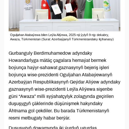
Oguljahan Atabaýewa bilen Leýla Aliýewa, 2025-nji ýylyň 9-njy dekabry,
Awaza, Türkmenistan (Surat: Azerbaýjanyň Türkmenistandaky ilçihanasy)
Gurbanguly Berdimuhamedow adyndaky
Howandarlyga mätäç çagalara hemaýat bermek
boýunça haýyr-sahawat gaznasynyň bejeriş işleri
boýunça wise-prezidenti Oguljahan Atabaýewanyň
Azerbaýjan Respublikasynyň Geýdar Aliýew adyndaky
gaznasynyň wise-prezidenti Leýla Aliýewa sişenbe
güni “Awaza” milli syýahatçylyk zolagynda geçirilen
duşuşygyň çäklerinde düşünişmek hakyndaky
Ähtnama gol çekdiler. Bu barada Türkmenistanyň
resmi metbugaty habar berýär.
Duşuşygyň dowamynda iki ýurduň ugurdaş