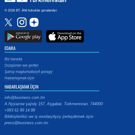
© 2026 BT. Ähli hukuklar goralandyr.
EDARA
Biz barada
Düzgünler we şertler
Şahsy maglumatlaryň goragy
Habarlaşmak üçin
HABARLAŞMAK ÜÇIN
info@business.com.tm
A.Nyýazow şaýoly 157, Aşgabat, Türkmenistan, 744000
+993 61 89 14 98
Bildirişleriňizi we iş orunlaryňyzy ýerleşdirmek üçin:
press@business.com.tm