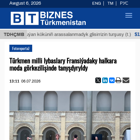
Awgust 6, 2026
ENG
TM
РУС
Toggl
navig
$12935,1
TDHÇMB
Buýan köküniň arassalanmadyk glisirrizin turşusy (t.)
Fotoreportaž
Türkmen milli lybaslary Fransiýadaky halkara
moda görkezilişinde tanyşdyryldy
13:11
06.07.2026