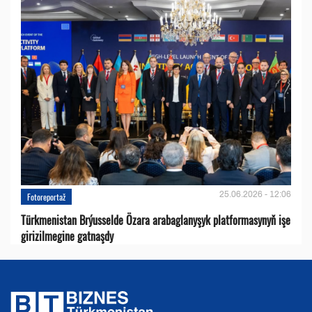
25.06.2026 - 12:06
Fotoreportaž
Türkmenistan Brýusselde Özara arabaglanyşyk platformasynyň işe
girizilmegine gatnaşdy