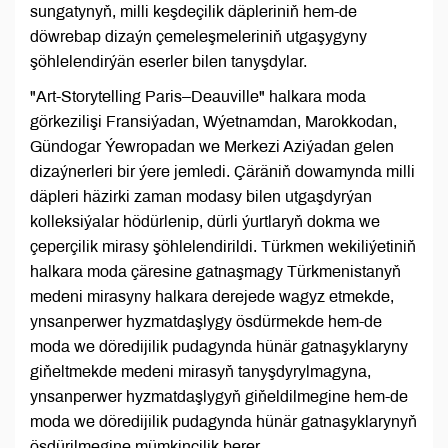
sungatynyň, milli keşdeçilik däpleriniň hem-de
döwrebap dizaýn çemeleşmeleriniň utgaşygyny
şöhlelendirýän eserler bilen tanyşdylar.
"Art-Storytelling Paris–Deauville" halkara moda
görkezilişi Fransiýadan, Wýetnamdan, Marokkodan,
Gündogar Ýewropadan we Merkezi Aziýadan gelen
dizaýnerleri bir ýere jemledi. Çäräniň dowamynda milli
däpleri häzirki zaman modasy bilen utgaşdyrýan
kolleksiýalar hödürlenip, dürli ýurtlaryň dokma we
çeperçilik mirasy şöhlelendirildi. Türkmen wekiliýetiniň
halkara moda çäresine gatnaşmagy Türkmenistanyň
medeni mirasyny halkara derejede wagyz etmekde,
ynsanperwer hyzmatdaşlygy ösdürmekde hem-de
moda we döredijilik pudagynda hünär gatnaşyklaryny
giňeltmekde medeni mirasyň tanyşdyrylmagyna,
ynsanperwer hyzmatdaşlygyň giňeldilmegine hem-de
moda we döredijilik pudagynda hünär gatnaşyklarynyň
ösdürilmegine mümkinçilik berer.