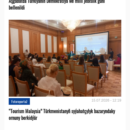
Aşgabatda Türkiýäniň Demokratiýa we milli jebislik güni
bellenildi
15.07.2026 - 12:19
Fotoreportaž
“Tourism Malaysia” Türkmenistanyň syýahatçylyk bazaryndaky
ornuny berkidýär