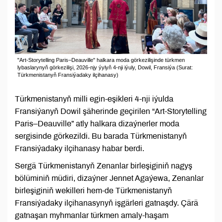
"Art-Storytelling Paris–Deauville" halkara moda görkezilişinde türkmen
lybaslarynyň görkezilişi, 2026-njy ýylyň 4-nji iýuly, Dowil, Fransiýa (Surat:
Türkmenistanyň Fransiýadaky ilçihanasy)
Türkmenistanyň milli egin-eşikleri 4-nji iýulda
Fransiýanyň Dowil şäherinde geçirilen “Art-Storytelling
Paris–Deauville” atly halkara dizaýnerler moda
sergisinde görkezildi. Bu barada Türkmenistanyň
Fransiýadaky ilçihanasy habar berdi.
Sergä Türkmenistanyň Zenanlar birleşiginiň nagyş
bölüminiň müdiri, dizaýner Jennet Agaýewa, Zenanlar
birleşiginiň wekilleri hem-de Türkmenistanyň
Fransiýadaky ilçihanasynyň işgärleri gatnaşdy. Çärä
gatnaşan myhmanlar türkmen amaly-haşam