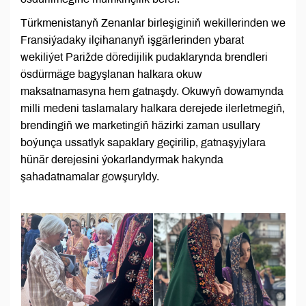
Türkmenistanyň Zenanlar birleşiginiň wekillerinden we
Fransiýadaky ilçihananyň işgärlerinden ybarat
wekiliýet Parižde döredijilik pudaklarynda brendleri
ösdürmäge bagyşlanan halkara okuw
maksatnamasyna hem gatnaşdy. Okuwyň dowamynda
milli medeni taslamalary halkara derejede ilerletmegiň,
brendingiň we marketingiň häzirki zaman usullary
boýunça ussatlyk sapaklary geçirilip, gatnaşyjylara
hünär derejesini ýokarlandyrmak hakynda
şahadatnamalar gowşuryldy.