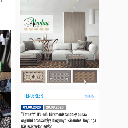
m
TENDERLER
ÄHLISI
03.08.2026
28.08.2026
“Tatneft” JPJ-niň Türkmenistandaky buraw
erginini arassalaýyş blogunyň kärendesi boýunça
bäsleşik yglan edýär