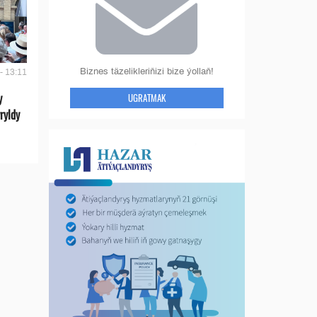
Biznes täzelikleriňizi bize ýollaň!
- 13:11
y
UGRATMAK
ryldy