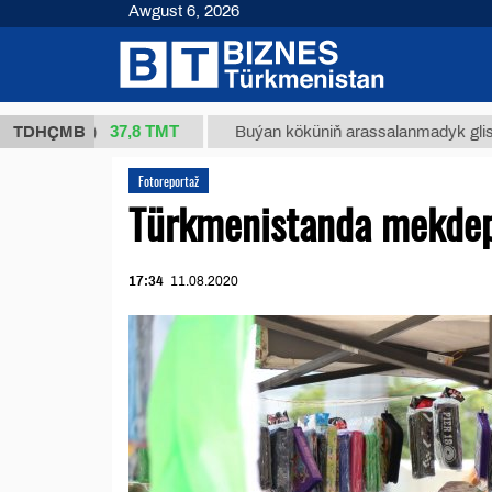
Awgust 6, 2026
37,8 ТМТ
(kg.)
TDHÇMB
Buýan köküniň arassalanmadyk glisirrizin tur
Fotoreportaž
Türkmenistanda mekdep
17:34
11.08.2020