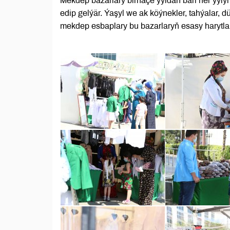
Mekdep bazarlary birnäçe ýyldan bäri her ýyl
edip gelýär. Ýaşyl we ak köýnekler, tahýalar, d
mekdep esbaplary bu bazarlaryň esasy harytlar