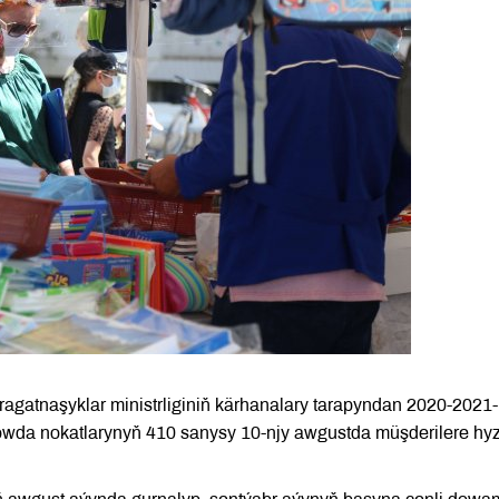
atnaşyklar ministrliginiň kärhanalary tarapyndan 2020-2021-
wda nokatlarynyň 410 sanysy 10-njy awgustda müşderilere hy