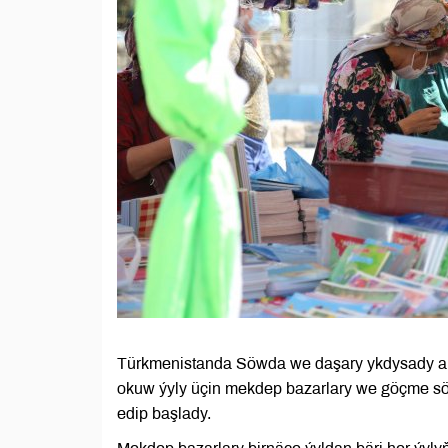
Türkmenistanda Söwda we daşary ykdysady arag
okuw ýyly üçin mekdep bazarlary we göçme sö
edip başlady.