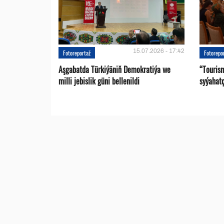
15.07.2026 - 17:42
Fotoreportaž
Fotorepo
Aşgabatda Türkiýäniň Demokratiýa we
“Touris
milli jebislik güni bellenildi
syýahat