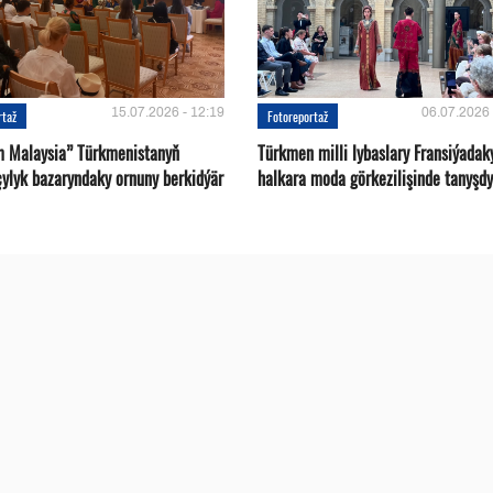
15.07.2026 - 12:19
06.07.2026 
rtaž
Fotoreportaž
m Malaysia” Türkmenistanyň
Türkmen milli lybaslary Fransiýadak
çylyk bazaryndaky ornuny berkidýär
halkara moda görkezilişinde tanyşdy