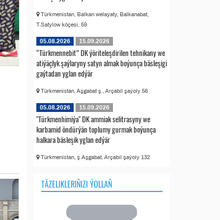
Türkmenistan, Balkan welaýaty, Balkanabat,
T.Satylow köçesi, 59
05.08.2026
15.09.2026
“Türkmennebit” DK ýöriteleşdirilen tehnikany we
atiýäçlyk şaýlaryny satyn almak boýunça bäsleşigi
gaýtadan yglan edýär
Türkmenistan, Aşgabat ş., Arçabil şaýoly 56
05.08.2026
15.09.2026
"Türkmenhimiýa" DK ammiak selitrasyny we
karbamid öndürýän toplumy gurmak boýunça
halkara bäsleşik yglan edýär
Türkmenistan, ş.Aşgabat, Arçabil şaýoly 132
TÄZELIKLERIŇIZI ÝOLLAŇ