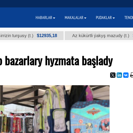
HABARLAR
MAKALALAR
PUDAKLAR
TEND
$12935,18
$300
şusy (t.)
Az kükürtli ýakyş mazudy (t.)
 bazarlary hyzmata başlady