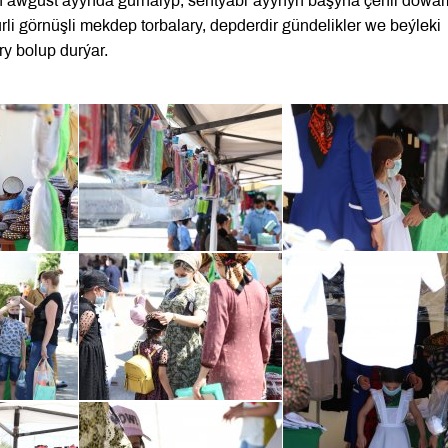
yň awgust aýynda gurnalyp, sentýabr aýynyň başyna çenli dowa
ürli görnüşli mekdep torbalary, depderdir gündelikler we beýleki
y bolup durýar.