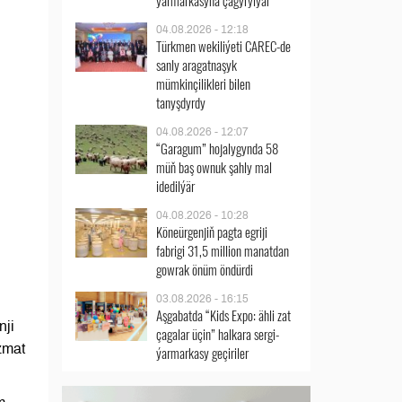
ýarmarkasyna çagyrylýar
04.08.2026 - 12:18
Türkmen wekiliýeti CAREC-de
sanly aragatnaşyk
mümkinçilikleri bilen
tanyşdyrdy
04.08.2026 - 12:07
“Garagum” hojalygynda 58
müň baş ownuk şahly mal
idedilýär
04.08.2026 - 10:28
Köneürgenjiň pagta egriji
fabrigi 31,5 million manatdan
gowrak önüm öndürdi
03.08.2026 - 16:15
Aşgabatda “Kids Expo: ähli zat
nji
çagalar üçin” halkara sergi-
zmat
ýarmarkasy geçiriler