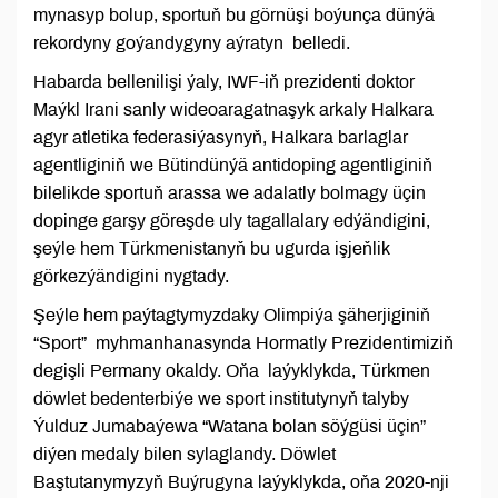
mynasyp bolup, sportuň bu görnüşi boýunça dünýä
rekordyny goýandygyny aýratyn belledi.
Habarda bellenilişi ýaly, IWF-iň prezidenti doktor
Maýkl Irani sanly wideoaragatnaşyk arkaly Halkara
agyr atletika federasiýasynyň, Halkara barlaglar
agentliginiň we Bütindünýä antidoping agentliginiň
bilelikde sportuň arassa we adalatly bolmagy üçin
dopinge garşy göreşde uly tagallalary edýändigini,
şeýle hem Türkmenistanyň bu ugurda işjeňlik
görkezýändigini nygtady.
Şeýle hem paýtagtymyzdaky Olimpiýa şäherjiginiň
“Sport” myhmanhanasynda Hormatly Prezidentimiziň
degişli Permany okaldy. Oňa laýyklykda, Türkmen
döwlet bedenterbiýe we sport institutynyň talyby
Ýulduz Jumabaýewa “Watana bolan söýgüsi üçin”
diýen medaly bilen sylaglandy. Döwlet
Baştutanymyzyň Buýrugyna laýyklykda, oňa 2020-nji