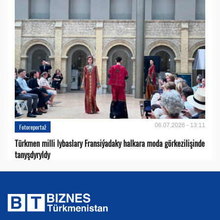
06.07.2026 - 13:11
Fotoreportaž
Türkmen milli lybaslary Fransiýadaky halkara moda görkezilişinde
tanyşdyryldy