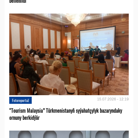
bellenildi
15.07.2026 - 12:19
Fotoreportaž
“Tourism Malaysia” Türkmenistanyň syýahatçylyk bazaryndaky
ornuny berkidýär