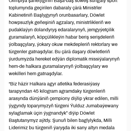
Olimpiýa şäherjiginiň Başa-baş söweş sungaty sport
toplumynda geçirilen dabaraly çärä Ministrler
Kabinetiniň Başlygynyň orunbasarlary, Döwlet
howpsuzlyk geňeşiniň agzalary, ministrlikleriň we
pudaklaýyn dolandyryş edaralarynyň, jemgyýetçilik
guramalaryň, köpçülikleýin habar beriş serişdeleriň
ýolbaşçylary, ýokary okuw mekdepleriň rektorlary we
türgenler gatnaşdylar. Bu çärä daşary döwletleriň
ýurdumyzda hereket edýän diplomatik missiýalarynyň
hem-de halkara guramalarynyň ýolbaşçylary we
wekilleri hem gatnaşdylar.
“Biz häzir Halkara agyr atletika federasiýasy
tarapyndan 45 kilogram agramdaky türgenleriň
arasynda dünýäniň çempiony diýlip ykrar edilen, milli
ýygyndy toparymyzyň türgeni Ýulduz Jumabaýewany
sylaglamak üçin ýygnandyk” diýip Döwlet
Baştutanymyz aýtdy. Şunuň bilen baglylykda, Milli
Liderimiz bu türgeniň ýaryşda iki sany altyn medala