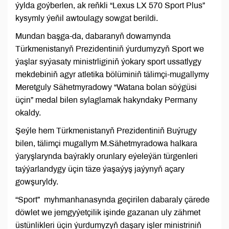
ýylda goýberlen, ak reňkli “Lexus LX 570 Sport Plus”
kysymly ýeňil awtoulagy sowgat berildi.
Mundan başga-da, dabaranyň dowamynda
Türkmenistanyň Prezidentiniň ýurdumyzyň Sport we
ýaşlar syýasaty ministrliginiň ýokary sport ussatlygy
mekdebiniň agyr atletika bölüminiň tälimçi-mugallymy
Meretguly Sähetmyradowy “Watana bolan söýgüsi
üçin” medal bilen sylaglamak hakyndaky Permany
okaldy.
Şeýle hem Türkmenistanyň Prezidentiniň Buýrugy
bilen, tälimçi mugallym M.Sähetmyradowa halkara
ýaryşlarynda baýrakly orunlary eýeleýän türgenleri
taýýarlandygy üçin täze ýaşaýyş jaýynyň açary
gowşuryldy.
“Sport” myhmanhanasynda geçirilen dabaraly çärede
döwlet we jemgyýetçilik işinde gazanan uly zähmet
üstünlikleri üçin ýurdumyzyň daşary işler ministriniň