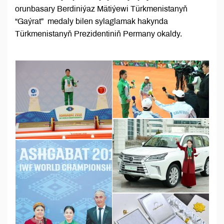
orunbasary Berdiniýaz Mätiýewi Türkmenistanyň
“Gaýrat” medaly bilen sylaglamak hakynda
Türkmenistanyň Prezidentiniň Permany okaldy.