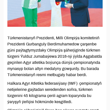
Türkmenistanyň Prezidenti, Milli Olimpiýa komitetiniň
Prezidenti Gurbanguly Berdimuhamedow çarşenbe
güni paýtagtymyzdaky Olimpiýa şäherjiginde türkmen
türgeni Ýulduz Jumabaýewa 2018-nji ýylda Aşgabatda
geçirilen Agyr atletika boýunça dünýä çempionatynda
mynasyp bolan altyn medalyny gowşurdy. Bu barada
Türkmenistanyň resmi metbugaty habar berdi.
Halkara Agyr Atletika federasiýasy (IWF) çempionatyň
netijelerine gaýtadan seredenden soňra, türkmen
türgenini 45 kilograma çenli agram toparynda bu
ýaryşyň ýeňijisi hökmünde kesgitledi.