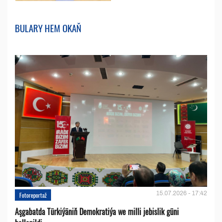
BULARY HEM OKAŇ
15.07.2026 - 17:42
Fotoreportaž
Aşgabatda Türkiýäniň Demokratiýa we milli jebislik güni