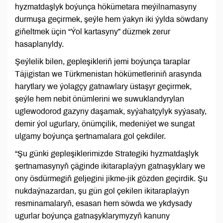
hyzmatdaşlyk boýunça hökümetara meýilnamasyny
durmuşa geçirmek, şeýle hem ýakyn iki ýylda söwdany
giňeltmek üçin “Ýol kartasyny” düzmek zerur
hasaplanyldy.
Şeýlelik bilen, gepleşikleriň jemi boýunça taraplar
Täjigistan we Türkmenistan hökümetleriniň arasynda
harytlary we ýolagçy gatnawlary üstaşyr geçirmek,
şeýle hem nebit önümlerini we suwuklandyrylan
uglewodorod gazyny daşamak, syýahatçylyk syýasaty,
demir ýol ugurlary, önümçilik, medeniýet we sungat
ulgamy boýunça şertnamalara gol çekdiler.
“Şu günki gepleşiklerimizde Strategiki hyzmatdaşlyk
şertnamasynyň çäginde ikitaraplaýyn gatnaşyklary we
ony ösdürmegiň geljegini jikme-jik gözden geçirdik. Şu
nukdaýnazardan, şu gün gol çekilen ikitaraplaýyn
resminamalaryň, esasan hem söwda we ykdysady
ugurlar boýunça gatnaşyklarymyzyň kanuny