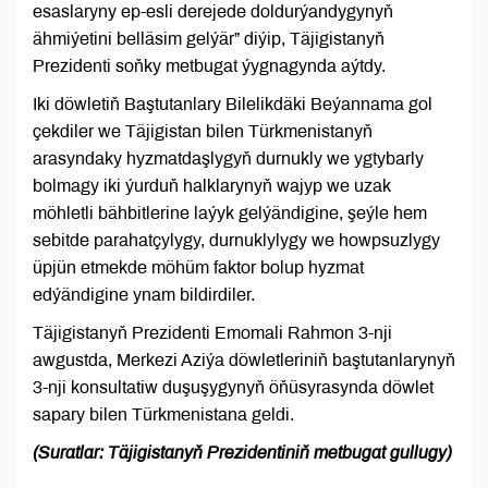
esaslaryny ep-esli derejede doldurýandygynyň
ähmiýetini belläsim gelýär” diýip, Täjigistanyň
Prezidenti soňky metbugat ýygnagynda aýtdy.
Iki döwletiň Baştutanlary Bilelikdäki Beýannama gol
çekdiler we Täjigistan bilen Türkmenistanyň
arasyndaky hyzmatdaşlygyň durnukly we ygtybarly
bolmagy iki ýurduň halklarynyň wajyp we uzak
möhletli bähbitlerine laýyk gelýändigine, şeýle hem
sebitde parahatçylygy, durnuklylygy we howpsuzlygy
üpjün etmekde möhüm faktor bolup hyzmat
edýändigine ynam bildirdiler.
Täjigistanyň Prezidenti Emomali Rahmon 3-nji
awgustda, Merkezi Aziýa döwletleriniň baştutanlarynyň
3-nji konsultatiw duşuşygynyň öňüsyrasynda döwlet
sapary bilen Türkmenistana geldi.
(Suratlar: Täjigistanyň Prezidentiniň metbugat gullugy)