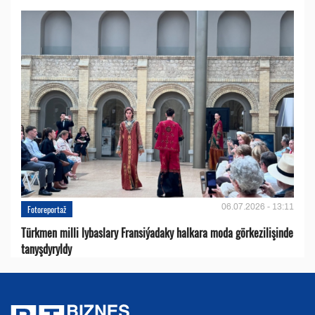
06.07.2026 - 13:11
Fotoreportaž
Türkmen milli lybaslary Fransiýadaky halkara moda görkezilişinde
tanyşdyryldy