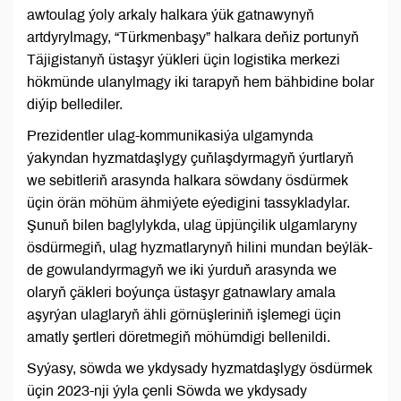
awtoulag ýoly arkaly halkara ýük gatnawynyň
artdyrylmagy, “Türkmenbaşy” halkara deňiz portunyň
Täjigistanyň üstaşyr ýükleri üçin logistika merkezi
hökmünde ulanylmagy iki tarapyň hem bähbidine bolar
diýip bellediler.
Prezidentler ulag-kommunikasiýa ulgamynda
ýakyndan hyzmatdaşlygy çuňlaşdyrmagyň ýurtlaryň
we sebitleriň arasynda halkara söwdany ösdürmek
üçin örän möhüm ähmiýete eýedigini tassykladylar.
Şunuň bilen baglylykda, ulag üpjünçilik ulgamlaryny
ösdürmegiň, ulag hyzmatlarynyň hilini mundan beýläk-
de gowulandyrmagyň we iki ýurduň arasynda we
olaryň çäkleri boýunça üstaşyr gatnawlary amala
aşyrýan ulaglaryň ähli görnüşleriniň işlemegi üçin
amatly şertleri döretmegiň möhümdigi bellenildi.
Syýasy, söwda we ykdysady hyzmatdaşlygy ösdürmek
üçin 2023-nji ýyla çenli Söwda we ykdysady