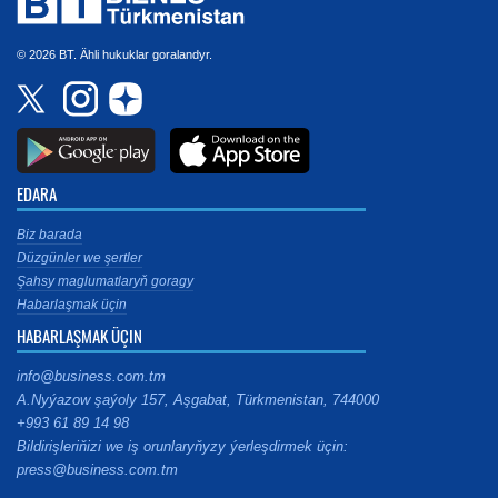
© 2026 BT. Ähli hukuklar goralandyr.
EDARA
Biz barada
Düzgünler we şertler
Şahsy maglumatlaryň goragy
Habarlaşmak üçin
HABARLAŞMAK ÜÇIN
info@business.com.tm
A.Nyýazow şaýoly 157, Aşgabat, Türkmenistan, 744000
+993 61 89 14 98
Bildirişleriňizi we iş orunlaryňyzy ýerleşdirmek üçin:
press@business.com.tm