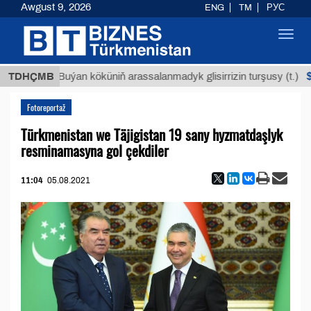
Awgust 9, 2026
ENG
TM
РУС
Toggl
navig
$12935,1
TDHÇMB
Buýan köküniň arassalanmadyk glisirrizin turşusy (t.)
Fotoreportaž
Türkmenistan we Täjigistan 19 sany hyzmatdaşlyk
resminamasyna gol çekdiler
11:04
05.08.2021