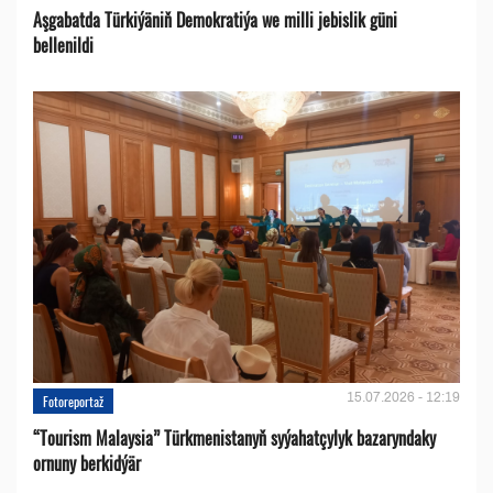
Aşgabatda Türkiýäniň Demokratiýa we milli jebislik güni
bellenildi
15.07.2026 - 12:19
Fotoreportaž
“Tourism Malaysia” Türkmenistanyň syýahatçylyk bazaryndaky
ornuny berkidýär