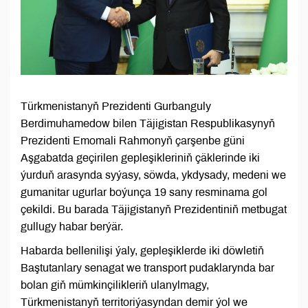
Türkmenistanyň Prezidenti Gurbanguly
Berdimuhamedow bilen Täjigistan Respublikasynyň
Prezidenti Emomali Rahmonyň çarşenbe güni
Aşgabatda geçirilen gepleşikleriniň çäklerinde iki
ýurduň arasynda syýasy, söwda, ykdysady, medeni we
gumanitar ugurlar boýunça 19 sany resminama gol
çekildi. Bu barada Täjigistanyň Prezidentiniň metbugat
gullugy habar berýär.
Habarda bellenilişi ýaly, gepleşiklerde iki döwletiň
Baştutanlary senagat we transport pudaklarynda bar
bolan giň mümkinçilikleriň ulanylmagy,
Türkmenistanyň territoriýasyndan demir ýol we