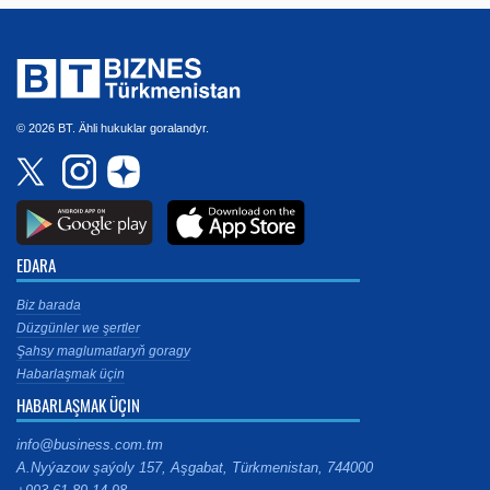
© 2026 BT. Ähli hukuklar goralandyr.
EDARA
Biz barada
Düzgünler we şertler
Şahsy maglumatlaryň goragy
Habarlaşmak üçin
HABARLAŞMAK ÜÇIN
info@business.com.tm
A.Nyýazow şaýoly 157, Aşgabat, Türkmenistan, 744000