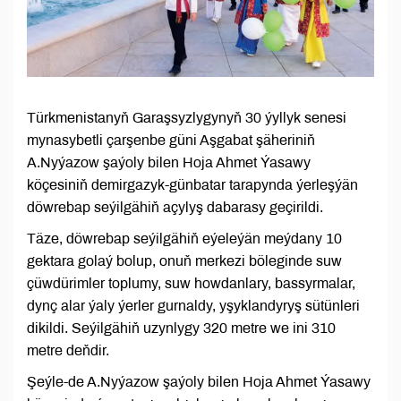
Türkmenistanyň Garaşsyzlygynyň 30 ýyllyk senesi
mynasybetli çarşenbe güni Aşgabat şäheriniň
A.Nyýazow şaýoly bilen Hoja Ahmet Ýasawy
köçesiniň demirgazyk-günbatar tarapynda ýerleşýän
döwrebap seýilgähiň açylyş dabarasy geçirildi.
Täze, döwrebap seýilgähiň eýeleýän meýdany 10
gektara golaý bolup, onuň merkezi böleginde suw
çüwdürimler toplumy, suw howdanlary, bassyrmalar,
dynç alar ýaly ýerler gurnaldy, yşyklandyryş sütünleri
dikildi. Seýilgähiň uzynlygy 320 metre we ini 310
metre deňdir.
Şeýle-de A.Nyýazow şaýoly bilen Hoja Ahmet Ýasawy