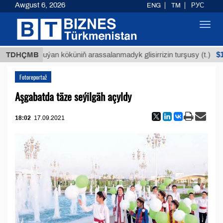
Awgust 6, 2026
ENG
TM
РУС
Toggl
navig
$12935,
TDHÇMB
Buýan köküniň arassalanmadyk glisirrizin turşusy (t.)
Fotoreportaž
Aşgabatda täze seýilgäh açyldy
18:02
17.09.2021