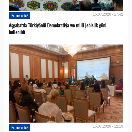
15.07.2026 - 17:42
Fotoreportaž
Aşgabatda Türkiýäniň Demokratiýa we milli jebislik güni
bellenildi
15.07.2026 - 12:19
Fotoreportaž