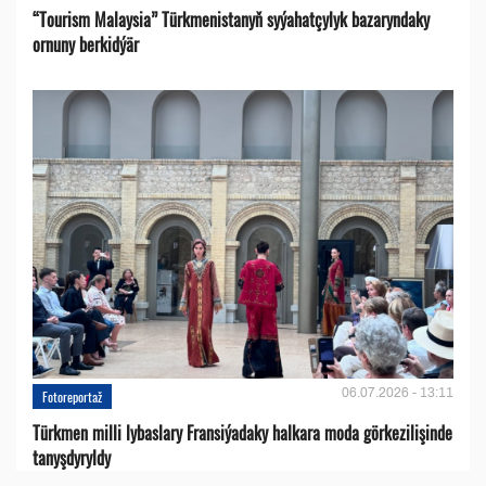
“Tourism Malaysia” Türkmenistanyň syýahatçylyk bazaryndaky
ornuny berkidýär
06.07.2026 - 13:11
Fotoreportaž
Türkmen milli lybaslary Fransiýadaky halkara moda görkezilişinde
tanyşdyryldy