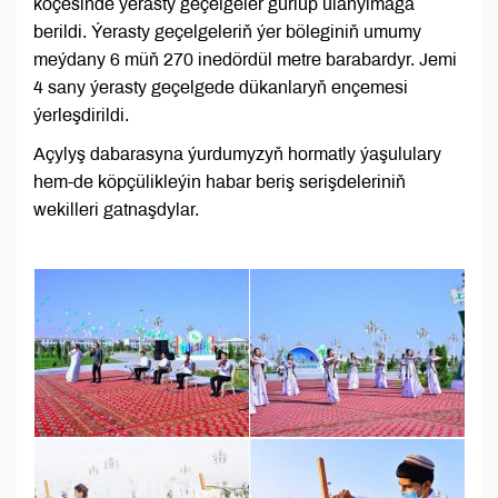
köçesinde ýerasty geçelgeler gurlup ulanylmaga
berildi. Ýerasty geçelgeleriň ýer böleginiň umumy
meýdany 6 müň 270 inedördül metre barabardyr. Jemi
4 sany ýerasty geçelgede dükanlaryň ençemesi
ýerleşdirildi.
Açylyş dabarasyna ýurdumyzyň hormatly ýaşululary
hem-de köpçülikleýin habar beriş serişdeleriniň
wekilleri gatnaşdylar.