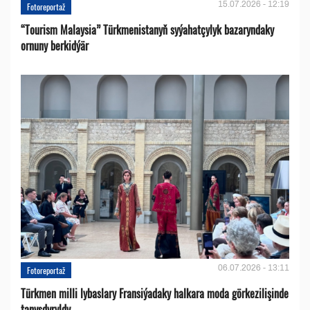
15.07.2026 - 12:19
Fotoreportaž
“Tourism Malaysia” Türkmenistanyň syýahatçylyk bazaryndaky
ornuny berkidýär
06.07.2026 - 13:11
Fotoreportaž
Türkmen milli lybaslary Fransiýadaky halkara moda görkezilişinde
tanyşdyryldy