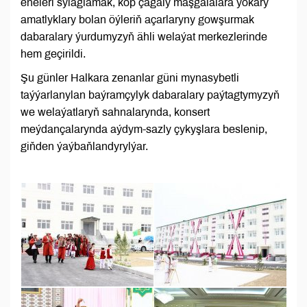
eneleri sylaglamak, köp çagaly maşgalalara ýokary
amatlyklary bolan öýleriň açarlaryny gowşurmak
dabaralary ýurdumyzyň ähli welaýat merkezlerinde
hem geçirildi.
Şu günler Halkara zenanlar güni mynasybetli
taýýarlanylan baýramçylyk dabaralary paýtagtymyzyň
we welaýatlaryň sahnalarynda, konsert
meýdançalarynda aýdym-sazly çykyşlara beslenip,
giňden ýaýbaňlandyrylýar.