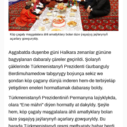
Köp çagaly maşgalalara ähli amatlyklary bolan täze ýaşaýyş jaýlarynyň
açarlary gowşuryldy.
Aşgabatda duşenbe güni Halkara zenanlar gününe
bagyşlanan dabaraly çäreler geçirildi. Şolaryň
çäklerinde Türkmenistanyň Prezidenti Gurbanguly
Berdimuhamedow tabşyrygy boýunça sekiz we
şondan köp çagany dünýä inderen hem-de terbiýeläp
ýetişdiren eneleri hormatlamak dabarasy boldy.
Türkmenistanyň Prezidentiniň Permanyna laýyklykda,
olara “Ene mähri” diýen hormatly at dakyldy. Şeýle
hem, köp çagaly maşgalalara ähli amatlyklary bolan
täze ýaşaýyş jaýlarynyň açarlary gowşuryldy. Bu
barada Türkmenistanyň resmi metbugaty habar berdi.