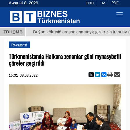
Awgust 8, 2026
ENG
TM
РУС
Toggl
navig
ТМТ
$1
TDHÇMB
Buýan köküniň arassalanmadyk glisirrizin turşusy (t.)
Fotoreportaž
Türkmenistanda Halkara zenanlar güni mynasybetli
çäreler geçirildi
15:31
08.03.2022