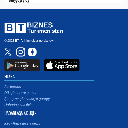
© 2026 BT. Ähli hukuklar goralandyr.
EDARA
Biz barada
Düzgünler we şertler
Şahsy maglumatlaryň goragy
Habarlaşmak üçin
HABARLAŞMAK ÜÇIN
info@business.com.tm