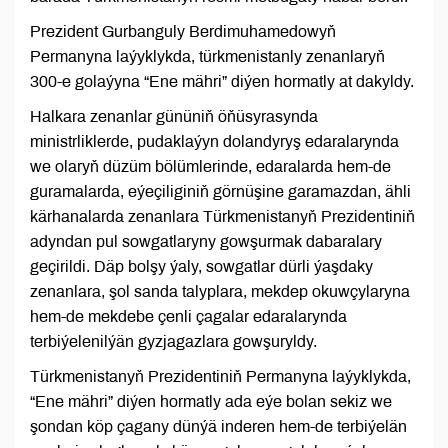
Prezident Gurbanguly Berdimuhamedowyň
Permanyna laýyklykda, türkmenistanly zenanlaryň
300-e golaýyna “Ene mähri” diýen hormatly at dakyldy.
Halkara zenanlar gününiň öňüsyrasynda
ministrliklerde, pudaklaýyn dolandyryş edaralarynda
we olaryň düzüm bölümlerinde, edaralarda hem-de
guramalarda, eýeçiliginiň görnüşine garamazdan, ähli
kärhanalarda zenanlara Türkmenistanyň Prezidentiniň
adyndan pul sowgatlaryny gowşurmak dabaralary
geçirildi. Däp bolşy ýaly, sowgatlar dürli ýaşdaky
zenanlara, şol sanda talyplara, mekdep okuwçylaryna
hem-de mekdebe çenli çagalar edaralarynda
terbiýelenilýän gyzjagazlara gowşuryldy.
Türkmenistanyň Prezidentiniň Permanyna laýyklykda,
“Ene mähri” diýen hormatly ada eýe bolan sekiz we
şondan köp çagany dünýä inderen hem-de terbiýelän