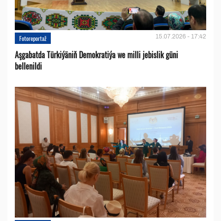
15.07.2026 - 17:42
Fotoreportaž
Aşgabatda Türkiýäniň Demokratiýa we milli jebislik güni
bellenildi