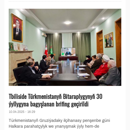
Tbiliside Türkmenistanyň Bitaraplygynyň 30
ýyllygyna bagyşlanan brifing geçirildi
10.04.2025 - 16:29
Türkmenistanyň Gruziýadaky ilçihanasy penşenbe güni
Halkara parahatçylyk we ynanyşmak ýyly hem-de