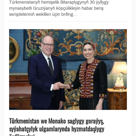
Türkmenistanyň hemişelik Bitaraplygynyň 30 ýyllygy
mynasybetli Gruziýanyň köpçülikleýin habar beriş
serişdeleriniň wekilleri üçin brifing...
Türkmenistan we Monako saglygy goraýyş,
syýahatçylyk ulgamlarynda hyzmatdaşlygy