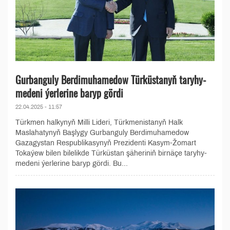
Gurbanguly Berdimuhamedow Türküstanyň taryhy-
medeni ýerlerine baryp gördi
22.04.2025 - 11:57
Türkmen halkynyň Milli Lideri, Türkmenistanyň Halk
Maslahatynyň Başlygy Gurbanguly Berdimuhamedow
Gazagystan Respublikasynyň Prezidenti Kasym-Žomart
Tokaýew bilen bilelikde Türküstan şäheriniň birnäçe taryhy-
medeni ýerlerine baryp gördi. Bu...