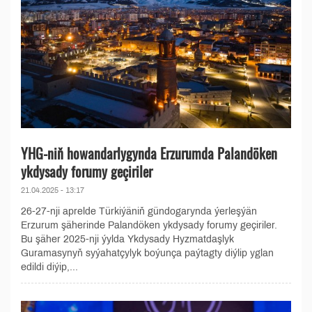
YHG-niň howandarlygynda Erzurumda Palandöken
ykdysady forumy geçiriler
21.04.2025 - 13:17
26-27-nji aprelde Türkiýäniň gündogarynda ýerleşýän
Erzurum şäherinde Palandöken ykdysady forumy geçiriler.
Bu şäher 2025-nji ýylda Ykdysady Hyzmatdaşlyk
Guramasynyň syýahatçylyk boýunça paýtagty diýlip yglan
edildi diýip,...