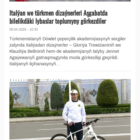
Italýan we türkmen dizaýnerleri Aşgabatda
bilelikdäki lybaslar toplumyny görkezdiler
09.04.2025 - 10:33
Türkmenistanyň Döwlet çeperçilik akademiýasynyň sergiler
zalynda Italiýadan dizaýnerler – Gloriýa Trewizianiniň we
Klaudiýa Bellininiň hem-de akademiýanyň talyby Jennet
Agaýewanyň gatnaşmagynda moda görkezilişi geçirildi.
Italiýanyň ilçihanasynyň...