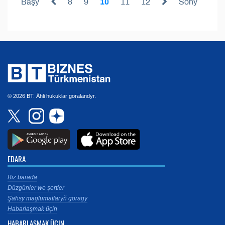
Başy
8
9
10
11
12
Soňy
© 2026 BT. Ähli hukuklar goralandyr.
EDARA
Biz barada
Düzgünler we şertler
Şahsy maglumatlaryň goragy
Habarlaşmak üçin
HABARLAŞMAK ÜÇIN