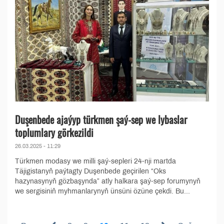
Duşenbede ajaýyp türkmen şaý-sep we lybaslar
toplumlary görkezildi
26.03.2025 - 11:29
Türkmen modasy we milli şaý-sepleri 24-nji martda
Täjigistanyň paýtagty Duşenbede geçirilen “Oks
hazynasynyň gözbaşynda” atly halkara şaý-sep forumynyň
we sergisiniň myhmanlarynyň ünsüni özüne çekdi. Bu...