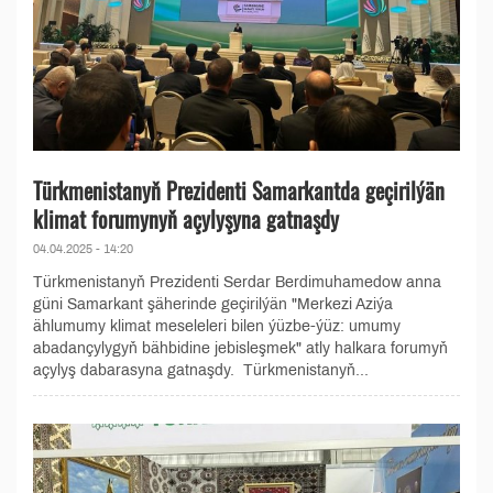
Türkmenistanyň Prezidenti Samarkantda geçirilýän
klimat forumynyň açylyşyna gatnaşdy
04.04.2025 - 14:20
Türkmenistanyň Prezidenti Serdar Berdimuhamedow anna
güni Samarkant şäherinde geçirilýän "Merkezi Aziýa
ählumumy klimat meseleleri bilen ýüzbe-ýüz: umumy
abadançylygyň bähbidine jebisleşmek" atly halkara forumyň
açylyş dabarasyna gatnaşdy. Türkmenistanyň...