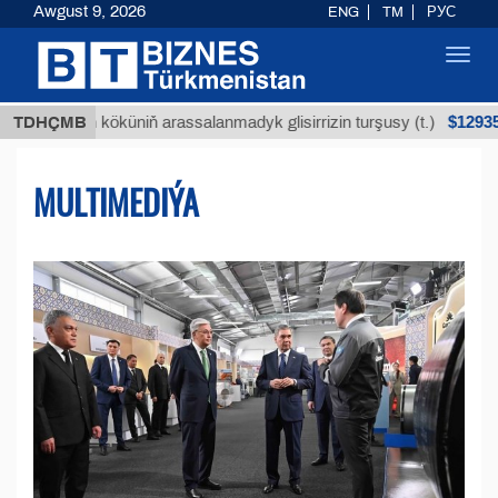
Awgust 9, 2026
ENG
TM
РУС
Toggl
navig
$12935,18
an köküniň arassalanmadyk glisirrizin turşusy (t.)
TDHÇMB
MULTIMEDIÝA