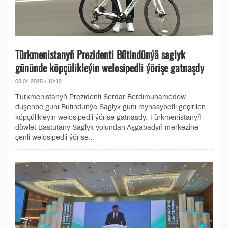
Türkmenistanyň Prezidenti Bütindünýä saglyk
gününde köpçülikleýin welosipedli ýörişe gatnaşdy
08.04.2025 - 10:12
Türkmenistanyň Prezidenti Serdar Berdimuhamedow
duşenbe güni Bütindünýä Saglyk güni mynasybetli geçirilen
köpçülikleýin welosipedli ýörişe gatnaşdy. Türkmenistanyň
döwlet Baştutany Saglyk ýolundan Aşgabadyň merkezine
çenli welosipedli ýörişe...