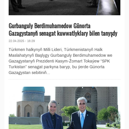
Gurbanguly Berdimuhamedow Günorta
Gazagystanyň senagat kuwwatlyklary bilen tanyşdy
22.04.2025 - 16:29
Türkmen halkynyň Milli Lideri, Türkmenistanyň Halk
Maslahatynyň Başlygy Gurbanguly Berdimuhamedow we
Gazagystanyň Prezidenti Kasym-Žomart Tokaýew “SPK
Turkistan” senagat parkyna baryp, bu ýerde Günorta
Gazagystan sebitiniň...