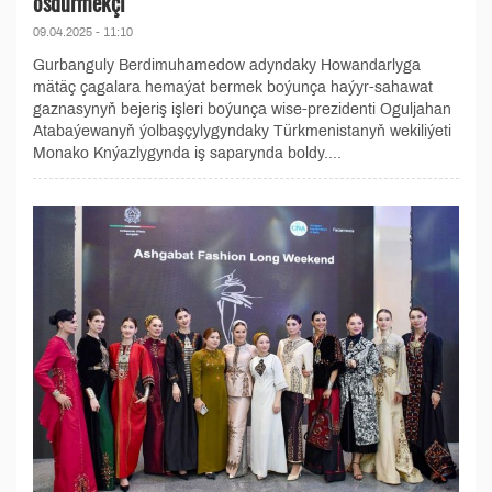
ösdürmekçi
09.04.2025 - 11:10
Gurbanguly Berdimuhamedow adyndaky Howandarlyga
mätäç çagalara hemaýat bermek boýunça haýyr-sahawat
gaznasynyň bejeriş işleri boýunça wise-prezidenti Oguljahan
Atabaýewanyň ýolbaşçylygyndaky Türkmenistanyň wekiliýeti
Monako Knýazlygynda iş saparynda boldy....