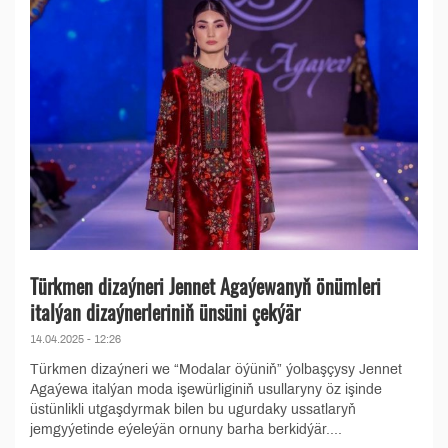
Türkmen dizaýneri Jennet Agaýewanyň önümleri
italýan dizaýnerleriniň ünsüni çekýär
14.04.2025 - 12:26
Türkmen dizaýneri we “Modalar öýüniň” ýolbaşçysy Jennet
Agaýewa italýan moda işewürliginiň usullaryny öz işinde
üstünlikli utgaşdyrmak bilen bu ugurdaky ussatlaryň
jemgyýetinde eýeleýän ornuny barha berkidýär....