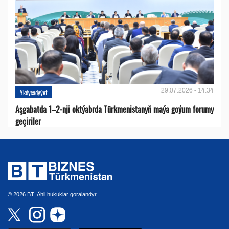
29.07.2026 - 14:34
Ykdysadyýet
Aşgabatda 1–2-nji oktýabrda Türkmenistanyň maýa goýum forumy
geçiriler
© 2026 BT. Ähli hukuklar goralandyr.