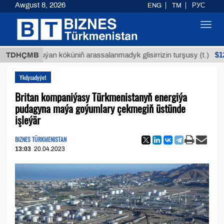
Awgust 8, 2026
ENG
TM
РУС
Toggl
navig
$12935,1
TDHÇMB
Buýan köküniň arassalanmadyk glisirrizin turşusy (t.)
Ykdysadyýet
Britan kompaniýasy Türkmenistanyň energiýa
pudagyna maýa goýumlary çekmegiň üstünde
işleýär
BIZNES TÜRKMENISTAN
13:03
20.04.2023