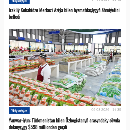
Ykdysadyýet
Irakliý Kobahidze Merkezi Aziýa bilen hyzmatdaşlygyň ähmiýetini
belledi
05.08.2026 - 14:35
Ykdysadyýet
Ýanwar-iýun: Türkmenistan bilen Özbegistanyň arasyndaky söwda
dolanyşygy $598 milliondan geçdi