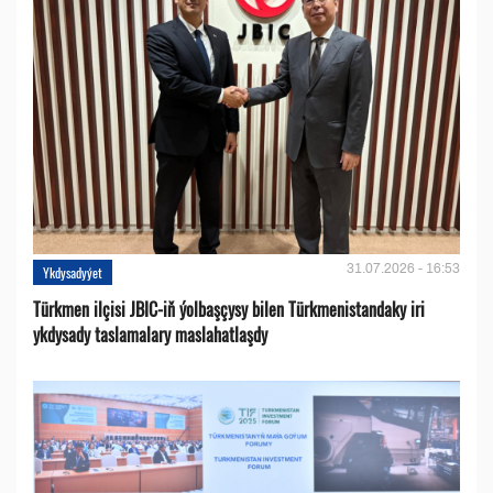
31.07.2026 - 16:53
Ykdysadyýet
Türkmen ilçisi JBIC-iň ýolbaşçysy bilen Türkmenistandaky iri
ykdysady taslamalary maslahatlaşdy