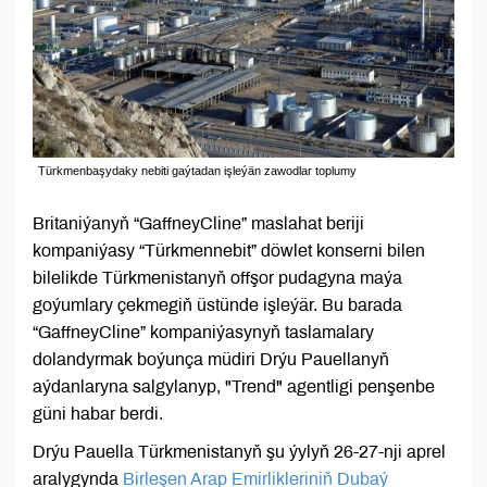
Türkmenbaşydaky nebiti gaýtadan işleýän zawodlar toplumy
Britaniýanyň “GaffneyCline” maslahat beriji
kompaniýasy “Türkmennebit” döwlet konserni bilen
bilelikde Türkmenistanyň offşor pudagyna maýa
goýumlary çekmegiň üstünde işleýär. Bu barada
“GaffneyCline” kompaniýasynyň taslamalary
dolandyrmak boýunça müdiri Drýu Pauellanyň
aýdanlaryna salgylanyp, "Trend" agentligi penşenbe
güni habar berdi.
Drýu Pauella Türkmenistanyň şu ýylyň 26-27-nji aprel
aralygynda
Birleşen Arap Emirlikleriniň Dubaý