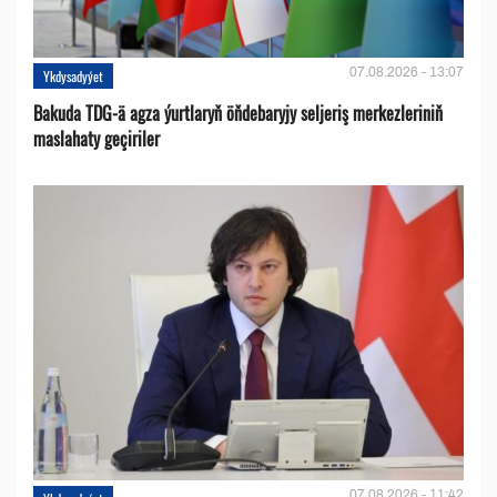
07.08.2026 - 13:07
Ykdysadyýet
Bakuda TDG-ä agza ýurtlaryň öňdebaryjy seljeriş merkezleriniň
maslahaty geçiriler
07.08.2026 - 11:42