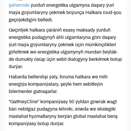
şäherinde
ýurduň energetika ulgamyna daşary ýurt
maýa goýumlaryny çekmek boýunça Halkara roud-şou
geçirjekdigini belledi.
Geçiriljek halkara çäräniň esasy maksady ýurduň
energetika pudagynyň ähli ulgamlaryna göni daşary
ýurt maýa goýumlaryny çekmek üçin mümkinçilikleri
giňeltmek we energetika ulgamynyň mundan beýläk-
de durnukly ösüşi üçin sebit dialogyny berkitmek bolup
durýar.
Habarda bellenilişi ýaly, foruma halkara we milli
energiýa kompaniýalary, şeýle hem sebitleýin
bilermenler gatnaşarlar.
“GaffneyCline” kompaniýasy 50 ýyldan gowrak wagt
bäri nebitgaz pudagyna tehniki, söwda we strategiki
maslahat hyzmatlaryny berýän global maslahat beriş
kompaniýasy bolup durýar.