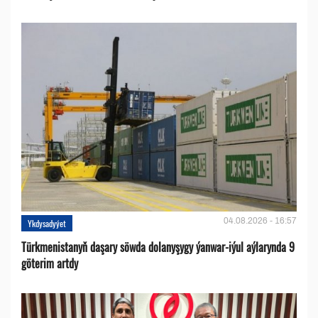
04.08.2026 - 16:57
Ykdysadyýet
Türkmenistanyň daşary söwda dolanyşygy ýanwar-iýul aýlarynda 9
göterim artdy