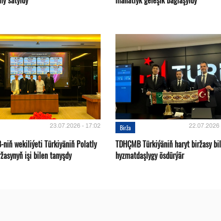
my satyldy
manatlyk geleşik baglaşyldy
23.07.2026 - 17:02
22.07.2026 
Birža
niň wekiliýeti Türkiyäniň Polatly
TDHÇMB Türkiýäniň haryt biržasy bi
ržasynyň işi bilen tanyşdy
hyzmatdaşlygy ösdürýär