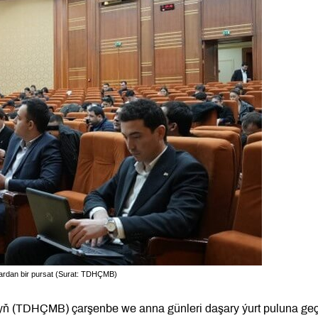
lardan bir pursat (Surat: TDHÇMB)
nyň (TDHÇMB) çarşenbe we anna günleri daşary ýurt puluna geç