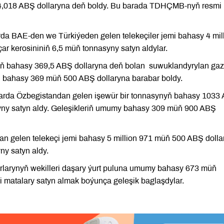
4,018 ABŞ dollaryna deň boldy. Bu barada TDHÇMB-nyň resmi
a BAE-den we Türkiýeden gelen telekeçiler jemi bahasy 4 mil
r kerosininiň 6,5 müň tonnasyny satyn aldylar.
yň bahasy 369,5 ABŞ dollaryna deň bolan suwuklandyrylan ga
mi bahasy 369 müň 500 ABŞ dollaryna barabar boldy.
arda Özbegistandan gelen işewür bir tonnasynyň bahasy 1033
syny satyn aldy. Geleşikleriň umumy bahasy 309 müň 900 ABŞ
gelen telekeçi jemi bahasy 5 million 971 müň 500 ABŞ dolla
ny satyn aldy.
rlarynyň wekilleri daşary ýurt puluna umumy bahasy 673 müň
i matalary satyn almak boýunça geleşik baglaşdylar.