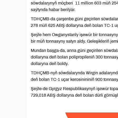
söwdalarynyň möçberi 11 million 603 müň 25
saýtynda habar berilýär.
TDHÇMB-da çarşenbe güni geçirilen söwdalard
278 müň 625 ABŞ dollaryna deň bolan TC-1 uça
Şeýle hem Owganystanly işewür bir tonnasyn
bir müň tonnasyny satyn aldy. Geleşikleriň je
Mundan başga-da, anna güni geçirilen söwdal
dollaryna deň bolan polipropileniň 300 tonna
dollaryna deň boldy.
TDHÇMB-nyň söwdalarynda Wirgin adalaryndan 
deň bolan TC-1 uçar kerosinininiň 900 tonnasy
Şeýle-de Gyrgyz Respublikasynyň işewür topa
729,018 ABŞ dollaryna deň bolan dürli görnüşl