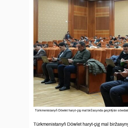
Türkmenistanyň Döwlet haryt-çig mal biržasynda geçirilýän söwda
Türkmenistanyň Döwlet haryt-çig mal biržasy