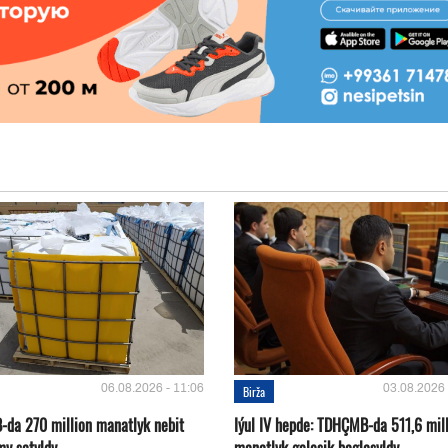
06.08.2026 - 11:06
03.08.2026 
Birža
da 270 million manatlyk nebit
Iýul IV hepde: TDHÇMB-da 511,6 mil