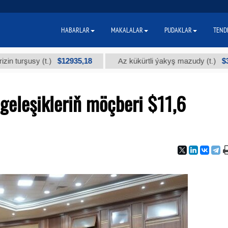
HABARLAR
MAKALALAR
PUDAKLAR
TEND
$12935,18
$300
usy (t.)
Az kükürtli ýakyş mazudy (t.)
eleşikleriň möçberi $11,6