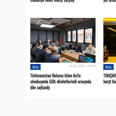
manatlyk nebit koksy satyldy
ýol bitu
24.07.2026 - 09:18
Birža
Birža
Türkmenistan Belarus bilen birža
TDHÇMB-
söwdasynda GDA döwletleriniň arasynda
haryt bi
öňe saýlandy