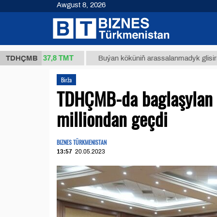
Awgust 8, 2026
37,8 ТМТ
kg.)
TDHÇMB
Buýan köküniň arassalanmadyk glisirrizin turş
Birža
TDHÇMB-da baglaşylan g
milliondan geçdi
BIZNES TÜRKMENISTAN
13:57
20.05.2023