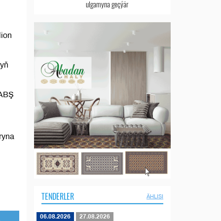
ulgamyna geçýär
lion
zyň
 ABŞ
ryna
TENDERLER
ÄHLISI
06.08.2026
27.08.2026