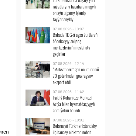
Türkmenistanda daşary ýurt
raýatlaryny hasaba almagyň
onlaýn ulgamy işlenip
taýýarlanyldy
07.08.2026 - 13:07
Bakuda TDG-ä agza ýurtlaryň
öňdebaryjy seljeriş
merkezleriniň maslahaty
geçiriler
07.08.2026 - 12:14
“Maksat deri” gön önümleriniň
70 göterimden gowragyny
eksport etdi
07.08.2026 - 11:42
Irakliý Kobahidze Merkezi
Aziýa bilen hyzmatdaşlygyň
ähmiýetini belledi
07.08.2026 - 10:01
Belarusyň Türkmenistandaky
ilçihanasy elektron nobat
iren