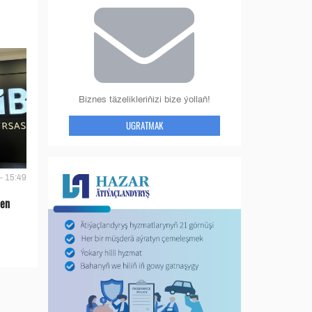
Biznes täzelikleriňizi bize ýollaň!
UGRATMAK
- 15:49
len