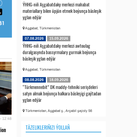
ÝHHG-niň Aşgabatdaky merkezi mahabat
materiallary bilen üpjün etmek boýunça bäsleşik
yglan edýär
Aşgabat, Türkmenistan
07.08.2026
15.09.2026
ÝHHG-niň Aşgabatdaky merkezi awtoulag
duralgasynda bassyrmalary gurmak boýunça
bäsleşik yglan edýär
Aşgabat, Türkmenistan
08.08.2026
18.09.2026
“Türkmennebit” DK maddy-tehniki serişdeleri
satyn almak boýunça halkara bäsleşigi gaýtadan
yglan edýär
Türkmenistan, Aşgabat ş., Arçabil şaýoly 56
- 12:48
TÄZELIKLERIŇIZI ÝOLLAŇ
lion