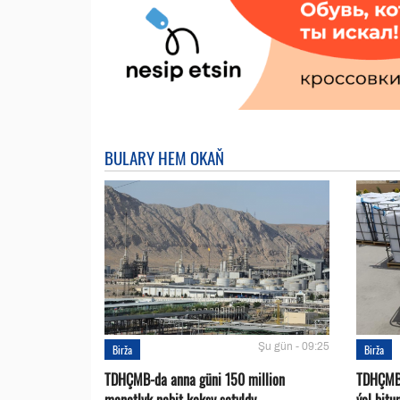
BULARY HEM OKAŇ
Şu gün - 09:25
Birža
Birža
TDHÇMB-da anna güni 150 million
TDHÇMB-