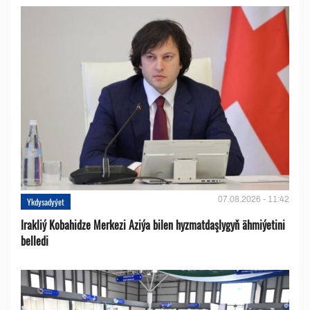
07.08.2026 - 11:42
Ykdysadyýet
Irakliý Kobahidze Merkezi Aziýa bilen hyzmatdaşlygyň ähmiýetini
belledi