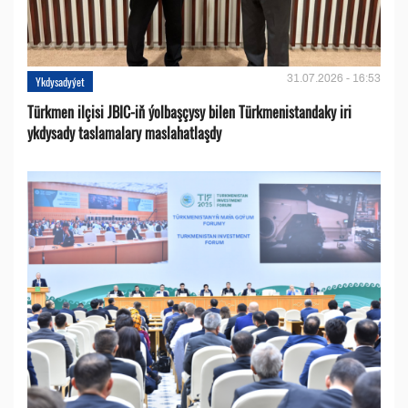
31.07.2026 - 16:53
Ykdysadyýet
Türkmen ilçisi JBIC-iň ýolbaşçysy bilen Türkmenistandaky iri
ykdysady taslamalary maslahatlaşdy