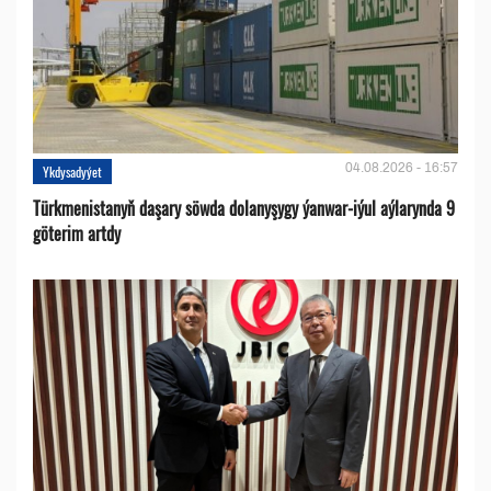
04.08.2026 - 16:57
Ykdysadyýet
Türkmenistanyň daşary söwda dolanyşygy ýanwar-iýul aýlarynda 9
göterim artdy