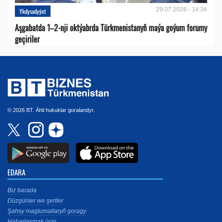
29.07.2026 - 14:34
Ykdysadyýet
Aşgabatda 1–2-nji oktýabrda Türkmenistanyň maýa goýum forumy
geçiriler
© 2026 BT. Ähli hukuklar goralandyr.
EDARA
Biz barada
Düzgünler we şertler
Şahsy maglumatlaryň goragy
Habarlaşmak üçin