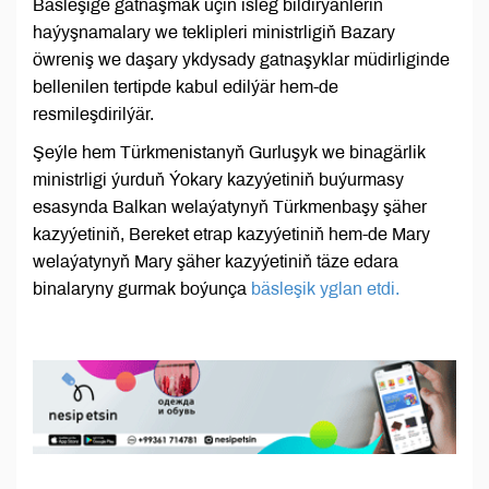
Bäsleşige gatnaşmak üçin isleg bildirýänleriň
haýyşnamalary we teklipleri ministrligiň Bazary
öwreniş we daşary ykdysady gatnaşyklar müdirliginde
bellenilen tertipde kabul edilýär hem-de
resmileşdirilýär.
Şeýle hem Türkmenistanyň Gurluşyk we binagärlik
ministrligi ýurduň Ýokary kazyýetiniň buýurmasy
esasynda Balkan welaýatynyň Türkmenbaşy şäher
kazyýetiniň, Bereket etrap kazyýetiniň hem-de Mary
welaýatynyň Mary şäher kazyýetiniň täze edara
binalaryny gurmak boýunça
bäsleşik yglan etdi.