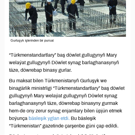
Gurluşyk işlerinden bir pursat
“Türkmenstandartlary” baş döwlet gullugynyň Mary
welaýat gullugynyň Döwlet synag barlaghanasynyň
täze, döwrebap binasy gurlar.
Bu maksat bilen Türkmenistanyň Gurluşyk we
binagärlik ministrligi “Türkmenstandartlary” baş döwlet
gullugynyň Mary welaýat gullugynyň Döwlet synag
barlaghanasynyň täze, döwrebap binasyny gurmak
hem-de ony zerur synag enjamlary bilen üpjün etmek
boýunça
bäsleşik yglan etdi.
Bu bäsleşik
“Türkmenistan” gazetinde çarşenbe güni çap edildi.