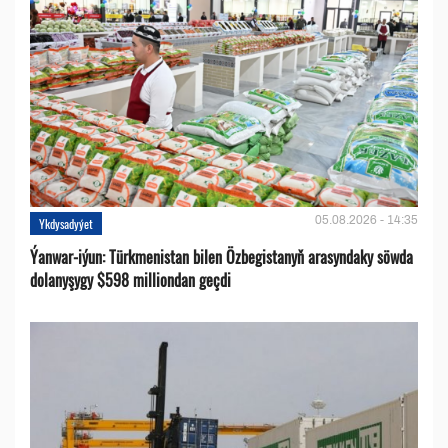
05.08.2026 - 14:35
Ykdysadyýet
Ýanwar-iýun: Türkmenistan bilen Özbegistanyň arasyndaky söwda
dolanyşygy $598 milliondan geçdi