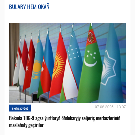
BULARY HEM OKAŇ
07.08.2026 - 13:07
Ykdysadyýet
Bakuda TDG-ä agza ýurtlaryň öňdebaryjy seljeriş merkezleriniň
maslahaty geçiriler