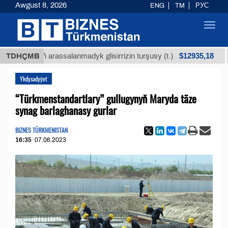
Awgust 8, 2026
ENG
TM
РУС
Toggl
navig
$12935,18
küniň arassalanmadyk glisirrizin turşusy (t.)
TDHÇMB
Az 
Ykdysadyýet
“Türkmenstandartlary” gullugynyň Maryda täze
synag barlaghanasy gurlar
BIZNES TÜRKMENISTAN
16:35
07.06.2023