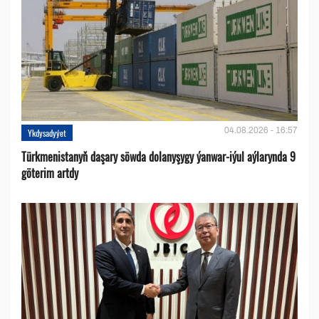
04.08.2026 - 16:57
Ykdysadyýet
Türkmenistanyň daşary söwda dolanyşygy ýanwar-iýul aýlarynda 9
göterim artdy