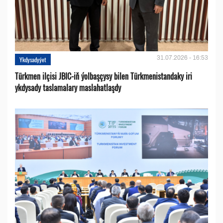
31.07.2026 - 16:53
Ykdysadyýet
Türkmen ilçisi JBIC-iň ýolbaşçysy bilen Türkmenistandaky iri
ykdysady taslamalary maslahatlaşdy