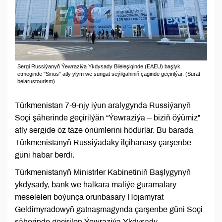
Sergi Russiýanyň Ýewraziýa Ykdysady Bileleşiginde (EAEU) başlyk
etmeginde "Sirius" atly ylym we sungat seýilgähiniň çäginde geçirilýär. (Surat:
belarustourism)
Türkmenistan 7-9-njy iýun aralygynda Russiýanyň
Soçi şäherinde geçirilýän “Ýewraziýa – biziň öýümiz”
atly sergide öz täze önümlerini hödürlär. Bu barada
Türkmenistanyň Russiýadaky ilçihanasy çarşenbe
güni habar berdi.
Türkmenistanyň Ministrler Kabinetiniň Başlygynyň
ykdysady, bank we halkara maliýe guramalary
meseleleri boýunça orunbasary Hojamyrat
Geldimyradowyň gatnaşmagynda çarşenbe güni Soçi
şäherinde geçirilen Ýewraziýa Ykdysady