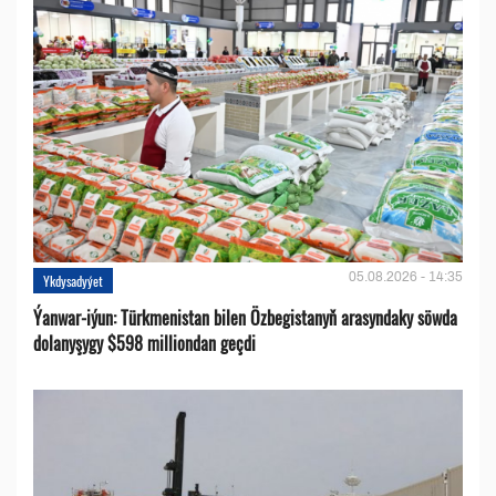
05.08.2026 - 14:35
Ykdysadyýet
Ýanwar-iýun: Türkmenistan bilen Özbegistanyň arasyndaky söwda
dolanyşygy $598 milliondan geçdi