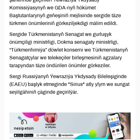
Komissiýasynyň we GDA-nyň hökümet
Baştutanlarynyň geňeşiniň mejlisinde sergide täze
türkmen önümleriniň görkeziljekdigi mälim edildi.
Sergide Türkmenistanyň Senagat we gurluşyk
önümçiligi ministrligi, Dokma senagaty ministrligi,
“Türkmenhimiýa” döwlet konserni we Türkmenistanyň
Senagatçylar we telekeçiler birleşmesiniň agzalary
tarapyndan täze öndürilen önümler görkeziler.
Sergi Russiýanyň Ýewraziýa Ykdysady Bileleşiginde
(EAEU) başlyk etmeginde "Sirius" atly ylym we sungat
seýilgähiniň çäginde geçirilýär.