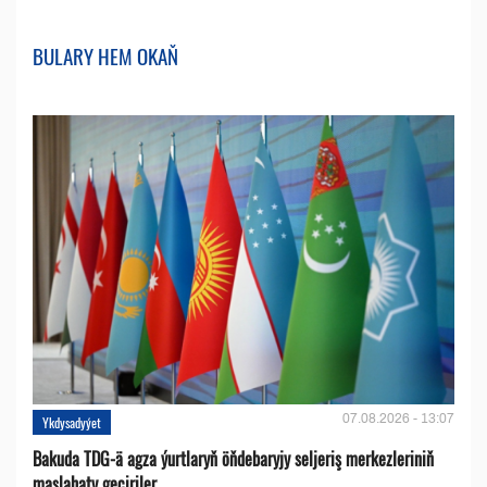
BULARY HEM OKAŇ
07.08.2026 - 13:07
Ykdysadyýet
Bakuda TDG-ä agza ýurtlaryň öňdebaryjy seljeriş merkezleriniň
maslahaty geçiriler