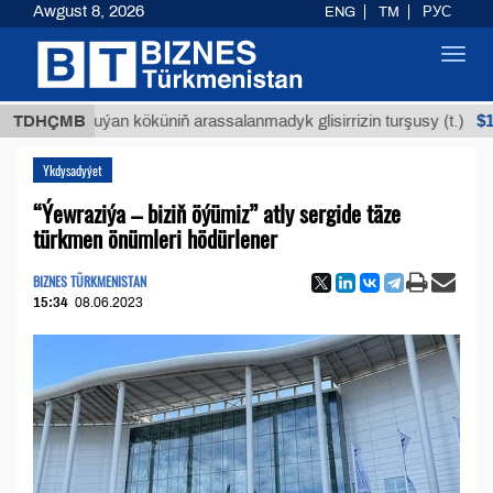
Awgust 8, 2026
ENG
TM
РУС
Toggl
navig
$12935,1
TDHÇMB
Buýan köküniň arassalanmadyk glisirrizin turşusy (t.)
Ykdysadyýet
“Ýewraziýa – biziň öýümiz” atly sergide täze
türkmen önümleri hödürlener
BIZNES TÜRKMENISTAN
15:34
08.06.2023