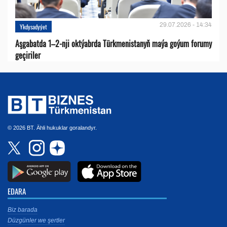
29.07.2026 - 14:34
Ykdysadyýet
Aşgabatda 1–2-nji oktýabrda Türkmenistanyň maýa goýum forumy
geçiriler
© 2026 BT. Ähli hukuklar goralandyr.
EDARA
Biz barada
Düzgünler we şertler