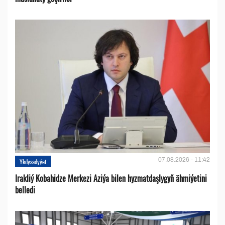
07.08.2026 - 11:42
Ykdysadyýet
Irakliý Kobahidze Merkezi Aziýa bilen hyzmatdaşlygyň ähmiýetini
belledi