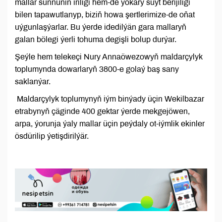
mallar süňňüniň iriligi hem-de ýokary süýt berijiligi
bilen tapawutlanyp, biziň howa şertlerimize-de oňat
uýgunlaşýarlar. Bu ýerde idedilýän gara mallaryň
galan bölegi ýerli tohuma degişli bolup durýar.
Şeýle hem telekeçi Nury Annaöwezowyň maldarçylyk
toplumynda dowarlaryň 3800-e golaý baş sany
saklanýar.
Maldarçylyk toplumynyň iým binýady üçin Wekilbazar
etrabynyň çäginde 400 gektar ýerde mekgejöwen,
arpa, ýorunja ýaly mallar üçin peýdaly ot-iýmlik ekinler
ösdürilip ýetişdirilýär.