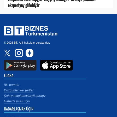
eksportyny giňeldýär
© 2026 BT. Ähli hukuklar goralandyr.
EDARA
Biz barada
Düzgünler we şertler
Şahsy maglumatlaryň goragy
Habarlaşmak üçin
HABARLAŞMAK ÜÇIN