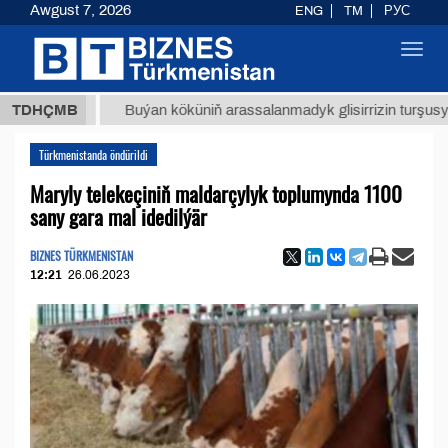
Awgust 7, 2026
ENG
TM
РУС
Toggl
navig
ТМТ
$1
TDHÇMB
Buýan köküniň arassalanmadyk glisirrizin turşusy (t.)
Türkmenistanda öndürildi
Maryly telekeçiniň maldarçylyk toplumynda 1100
sany gara mal idedilýär
BIZNES TÜRKMENISTAN
12:21
26.06.2023