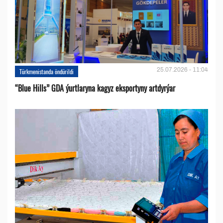
25.07.2026 - 11:04
Türkmenistanda öndürildi
“Blue Hills” GDA ýurtlaryna kagyz eksportyny artdyrýar