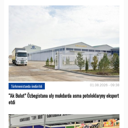
01.08.2026 - 09:38
Türkmenistanda öndürildi
“Ak Bulut” Özbegistana uly mukdarda asma potoloklaryny eksport
etdi