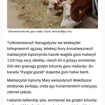
Simmental tohumly gara mallar (Surat: herkulciftligi.com)
Türkmenistanyň Senagatçylar we telekeçiler
birleşmesiniň agzasy, telekeçi Nury Annaöwezowyň
maldarçylyk toplumynda häzirki wagtda gara mallaryň
1100 baş sany idedilip, olaryň 60-a golaýy simmental,
500-den gowragy golştin tohumly gara mallardyr. Bu
barada “Rysgal gazeti” duşenbe güni habar berdi.
Maldarçylyk toplumy Mary welaýatynyň Wekilbazar
etrabynda ýerleşip, onda işçi-hünärmenleriň onlarçasy
zähmet çekýär.
Habarda bellenilişi ýaly, simmental we golştin tohumly