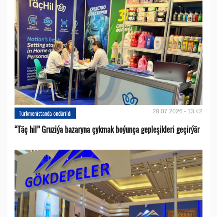
28.07.2026 - 13:42
Türkmenistanda öndürildi
“Täç hil” Gruziýa bazaryna çykmak boýunça gepleşikleri geçirýär