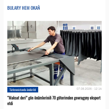
BULARY HEM OKAŇ
07.08.2026 - 12:14
Türkmenistanda öndürildi
“Maksat deri” gön önümleriniň 70 göterimden gowragyny eksport
etdi