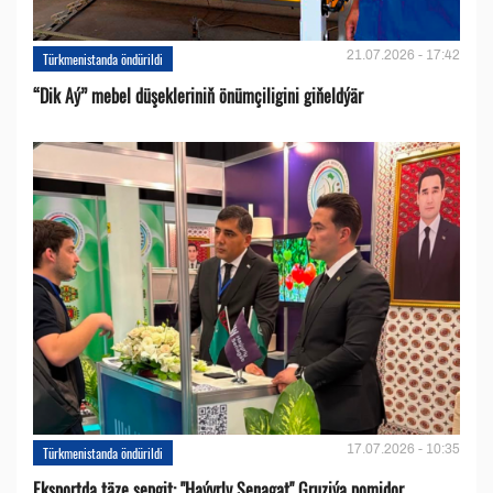
21.07.2026 - 17:42
Türkmenistanda öndürildi
“Dik Aý” mebel düşekleriniň önümçiligini giňeldýär
17.07.2026 - 10:35
Türkmenistanda öndürildi
Eksportda täze sepgit: "Haýyrly Senagat" Gruziýa pomidor