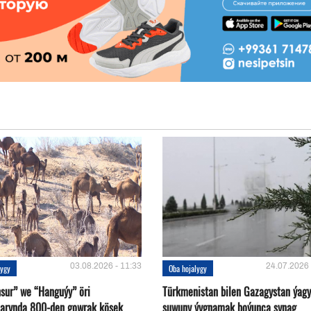
03.08.2026 - 11:33
24.07.2026 
lygy
Oba hojalygy
sur” we “Hanguýy” öri
Türkmenistan bilen Gazagystan ýagy
arynda 800-den gowrak köşek
suwuny ýygnamak boýunça synag