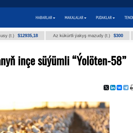
HABARLAR
MAKALALAR
PUDAKLAR
TEND
$12935,18
$300
Az kükürtli ýakyş mazudy (t.)
"А" k
nyň inçe süýümli “Ýolöten-58”