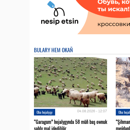
BULARY HEM OKAŇ
04.08.2026 - 12:07
Oba hojalygy
Oba hoja
“Garagum” hojalygynda 58 müň baş ownuk
“Şihman
şahly mal idedilýär
meýdanl