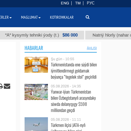
ENG
TM
РУС
ERLER
MAGLUMAT
KOTIROWKALAR
$86 000
ysymly tehniki ýody (t.)
Natriý hlorly (nahar duzy) (t.
HABARLAR
ÄHLISI
Şu gün - 10:55
Türkmenistanda ene süýdi bilen
iýmitlendirmegi goldamak
boýunça “tegelek stol” geçirildi
05.08.2026 - 14:35
Ýanwar-iýun: Türkmenistan
bilen Özbegistanyň arasyndaky
söwda dolanyşygy $598
milliondan geçdi
05.08.2026 - 11:11
Türkmen ilçisi JATA-nyň