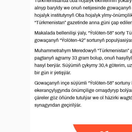
Türkmenistanda oba hojalyk ekinleriniň ýokary h
alnyp baryldy we onuň netijesinde gowaçanyň 
hojalyk institutynyň Oba hojalyk ylmy-önümçi
“Türkmenistan” gazetinde anna güni çap edile
Makalada bellenilişi ýaly, “Ýolöten-58” sorty 
gowaçanyň “Ýolöten-42” sortunyň populýasiýa
Muhammetrahym Meredowyň “Türkmenistan” gaz
pagtanyň agramy 33 gram bolup, onuň hasyllyly
hasyl berýär. Süýümiň çykymy 30,4 göterim, uzyn
bir gün ir ýetişýär.
Gowaçanyň inçe süýümli “Ýolöten-58” sortuny 
ekerançylygynda önümçilige ornaşdyryp bolýar
çäreler göz öňünde tutulýar we ol häzirki wag
synagyndan geçirilýär.