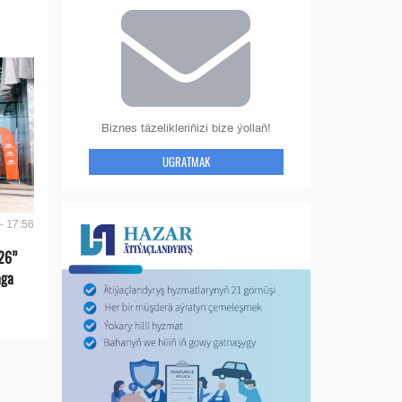
Biznes täzelikleriňizi bize ýollaň!
UGRATMAK
- 17:56
26”
aga