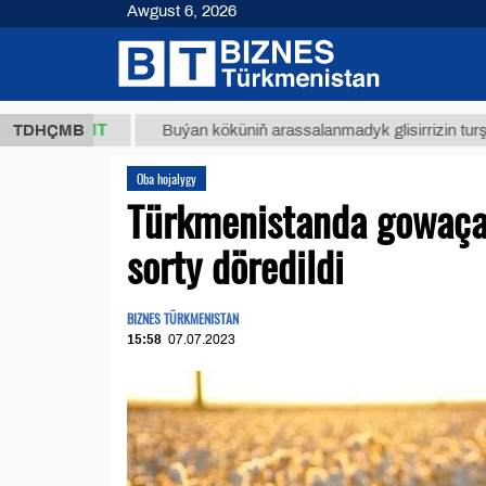
Awgust 6, 2026
,8 ТМТ
TDHÇMB
Buýan köküniň arassalanmadyk glisirrizin turşusy (t.)
Oba hojalygy
Türkmenistanda gowaça
sorty döredildi
BIZNES TÜRKMENISTAN
15:58
07.07.2023