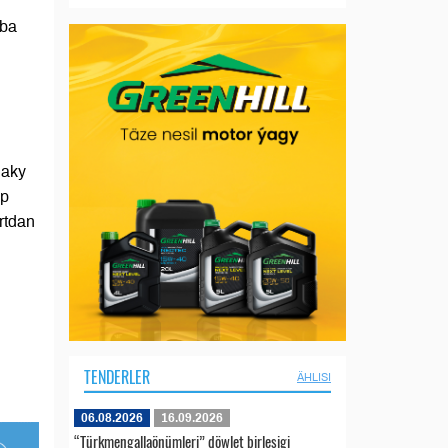
oba
daky
öp
rtdan
TENDERLER
ÄHLISI
06.08.2026
16.09.2026
“Türkmengallaönümleri” döwlet birleşigi