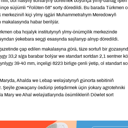
illi, bol hasylly sortlaryny döretmek boýunça ylmy-barlag işleri
inçe süýümli “Ýolöten-58” sorty döredildi. Bu barada Türkmen 
lik merkeziniň kiçi ylmy işgäri Muhammetrahym Meredowyň
n makalasynda habar berilýär.
Türkmen oba hojalyk institutynyň ylmy-önümçilik merkezinde
syndan ýekebara seçgi esasynda saýlanyp alnyp döredildi.
etinde çap edilen makalasyna görä, täze sortuň bir gozasyn
gy 33,2 s/ga barabar bolýar we standart sortdan 2,1 sentner k
lygy 39-40 mm, inçeligi 8223 birlige çenli ýetip, ol standart so
Maryda, Ahalda we Lebap welaýatynyň günorta sebitiniň
. Şeýle gowaçany ösdürip ýetişdirmek üçin ýokary agrotehniki
tda Mary we Ahal welaýatlarynda ösümlikleriň Döwlet sort