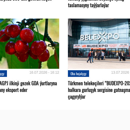
taslamasyny taýýarlaýar
16.07.2026 - 16:12
13.07.2026 
lygy
Oba hojalygy
AGPJ ilkinji gezek GDA ýurtlaryna
Türkmen telekeçileri “BUDEXPO-20
any eksport eder
halkara gurluşyk sergisine gatnaşm
çagyrylýar