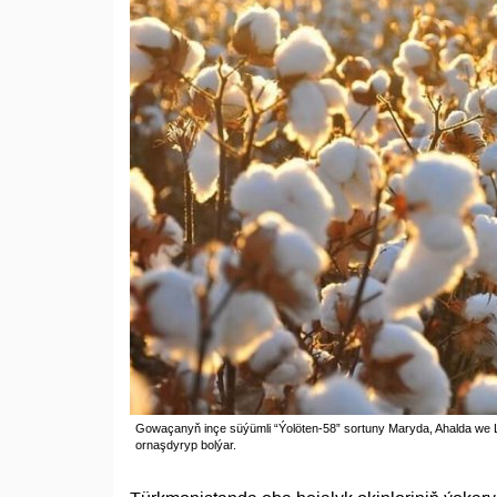
Gowaçanyň inçe süýümli “Ýolöten-58” sortuny Maryda, Ahalda we L
ornaşdyryp bolýar.