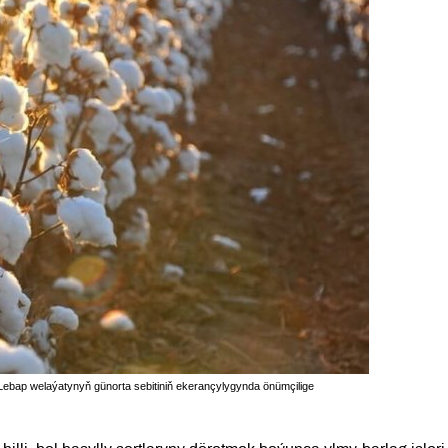
ebap welaýatynyň günorta sebitiniň ekerançylygynda önümçilige