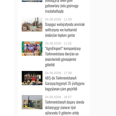
ýolbaşçysy bilen göni
gatnawlary ýola goýmagy
maslahatlaşdy
05.08.2026 - 11:09
Daşoguz welaýatynda ammiak
selitrasyny we karbamid
öndürýän toplum gurlar
05.08.2026 - 11:02
“AgroEksport” kompaniýasy
Türkmenistana iberýän un
önümleriniň görnüşlerini
giňeltdi
04.08.2026 - 17:38
ABŞ-da Türkmenistanyň
Garaşsyzlygynyň 35 ýyllygyna
bagyşlanan çäre geçirildi
04.08.2026 - 16:57
Türkmenistanyň daşary söwda
dolanyşygy ýanwar-iýul
aýlarynda 9 göterim artdy