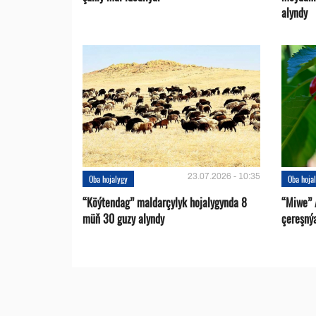
alyndy
23.07.2026 - 10:35
Oba hojalygy
Oba hoja
“Köýtendag” maldarçylyk hojalygynda 8
“Miwe” 
müň 30 guzy alyndy
çereşný