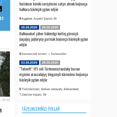
fostoksin himiki serişdesini satyn almak boýunça
halkara bäsleşik yglan edýär
Aşgabat, Arçabil Şaýoly 92
06.08.2026
26.08.2026
Balkanabat şäher häkimligi kottej görnüşli
ýaşaýyş jaýlaryny gurmak boýunça bäsleşik yglan
edýär
Балканский велаят, г. Балканабат
03.08.2026
28.08.2026
“Tatneft” JPJ-niň Türkmenistandaky buraw
erginini arassalaýyş blogunyň kärendesi boýunça
bäsleşik yglan edýär
Türkmenistan, Balkan welaýaty, Balkanabat,
T.Satylow köçesi, 59
- 09:20
TÄZELIKLERIŇIZI ÝOLLAŇ
ş