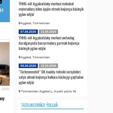
ÝHHG-niň Aşgabatdaky merkezi mahabat
materiallary bilen üpjün etmek boýunça bäsleşik
yglan edýär
Aşgabat, Türkmenistan
07.08.2026
15.09.2026
ÝHHG-niň Aşgabatdaky merkezi awtoulag
duralgasynda bassyrmalary gurmak boýunça
bäsleşik yglan edýär
Aşgabat, Türkmenistan
08.08.2026
18.09.2026
“Türkmennebit” DK maddy-tehniki serişdeleri
satyn almak boýunça halkara bäsleşigi gaýtadan
yglan edýär
- 10:01
Türkmenistan, Aşgabat ş., Arçabil şaýoly 56
asy
TÄZELIKLERIŇIZI ÝOLLAŇ