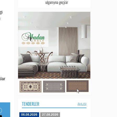
ulgamyna geçýär
gi
i
lar
TENDERLER
ÄHLISI
06.08.2026
27.08.2026