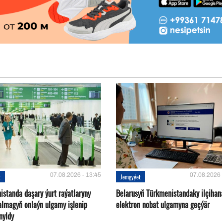
07.08.2026 - 13:45
07.08.2026 
t
Jemgyýet
istanda daşary ýurt raýatlaryny
Belarusyň Türkmenistandaky ilçihan
almagyň onlaýn ulgamy işlenip
elektron nobat ulgamyna geçýär
nyldy