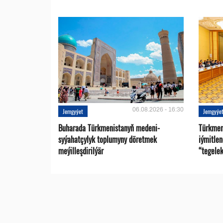
06.08.2026 - 16:30
Jemgyýet
Jemgyýe
Buharada Türkmenistanyň medeni-
Türkmen
syýahatçylyk toplumyny döretmek
iýmitle
meýilleşdirilýär
“tegelek