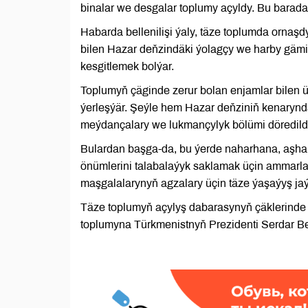
binalar we desgalar toplumy açyldy. Bu barad
Habarda bellenilişi ýaly, täze toplumda ornaşd
bilen Hazar deňzindäki ýolagçy we harby gämil
kesgitlemek bolýar.
Toplumyň çäginde zerur bolan enjamlar bilen 
ýerleşýär. Şeýle hem Hazar deňziniň kenarynd
meýdançalary we lukmançylyk bölümi döredild
Bulardan başga-da, bu ýerde naharhana, aşhana
önümlerini talabalaýyk saklamak üçin ammarla
maşgalalarynyň agzalary üçin täze ýaşaýyş jaý
Täze toplumyň açylyş dabarasynyň çäklerinde 
toplumyna Türkmenistnyň Prezidenti Serdar 