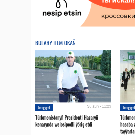
BULARY HEM OKAŇ
Şu gün - 11:23
Jemgyýet
Jemgyýe
Türkmenistanyň Prezidenti Hazaryň
Türkmen
kenarynda welosipedli ýöriş etdi
hasaba 
taýýarla