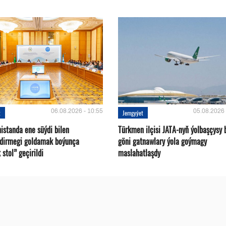
06.08.2026 - 10:55
05.08.2026 
t
Jemgyýet
istanda ene süýdi bilen
Türkmen ilçisi JATA-nyň ýolbaşçysy 
ndirmegi goldamak boýunça
göni gatnawlary ýola goýmagy
 stol” geçirildi
maslahatlaşdy