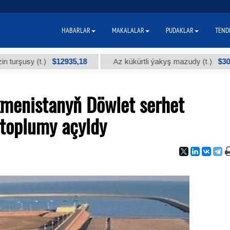
HABARLAR
MAKALALAR
PUDAKLAR
TEND
$12935,18
$300
y (t.)
Az kükürtli ýakyş mazudy (t.)
menistanyň Döwlet serhet
 toplumy açyldy