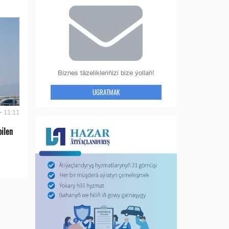
Biznes täzelikleriňizi bize ýollaň!
UGRATMAK
- 11:11
bilen