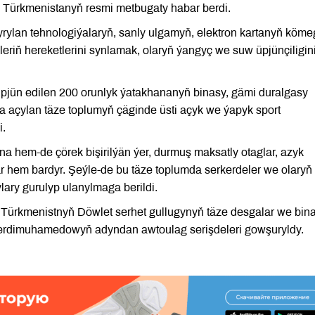
a Türkmenistanyň resmi metbugaty habar berdi.
yrylan tehnologiýalaryň, sanly ulgamyň, elektron kartanyň köme
eriň hereketlerini synlamak, olaryň ýangyç we suw üpjünçiligin
üpjün edilen 200 orunlyk ýatakhananyň binasy, gämi duralgasy
a açylan täze toplumyň çäginde üsti açyk we ýapyk sport
i.
 hem-de çörek bişirilýän ýer, durmuş maksatly otaglar, azyk
r hem bardyr. Şeýle-de bu täze toplumda serkerdeler we olaryň
lary gurulyp ulanylmaga berildi.
Türkmenistnyň Döwlet serhet gullugynyň täze desgalar we bina
Berdimuhamedowyň adyndan awtoulag serişdeleri gowşuryldy.