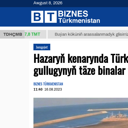
Awgust 8, 2026
37,8 ТМТ
.)
TDHÇMB
Buýan köküniň arassalanmadyk glisirrizin turşus
Jemgyýet
Hazaryň kenarynda Türk
gullugynyň täze binalar
BIZNES TÜRKMENISTAN
11:40
16.08.2023