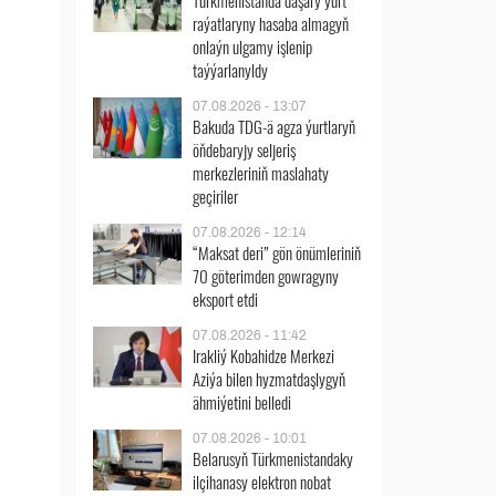
Türkmenistanda daşary ýurt
raýatlaryny hasaba almagyň
onlaýn ulgamy işlenip
taýýarlanyldy
07.08.2026 - 13:07
Bakuda TDG-ä agza ýurtlaryň
öňdebaryjy seljeriş
merkezleriniň maslahaty
geçiriler
07.08.2026 - 12:14
“Maksat deri” gön önümleriniň
70 göterimden gowragyny
eksport etdi
07.08.2026 - 11:42
Irakliý Kobahidze Merkezi
Aziýa bilen hyzmatdaşlygyň
ähmiýetini belledi
07.08.2026 - 10:01
Belarusyň Türkmenistandaky
ilçihanasy elektron nobat