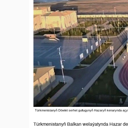
Türkmenistanyň Döwlet serhet gullugynyň Hazaryň kenarynda açylan
Türkmenistanyň Balkan welaýatynda Hazar deň