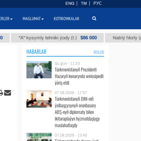
ENG
TM
РУС
ERLER
MAGLUMAT
KOTIROWKALAR
$86 000
"А" kysymly tehniki ýody (t.)
Natriý hlorly (nahar du
HABARLAR
ÄHLISI
Şu gün - 11:23
Türkmenistanyň Prezidenti
Hazaryň kenarynda welosipedli
ýöriş etdi
07.08.2026 - 17:57
Türkmenistanyň DIM-niň
ýolbaşçysynyň orunbasary
ABŞ-nyň diplomaty bilen
ikitaraplaýyn hyzmatdaşlygy
maslahatlaşdy
07.08.2026 - 13:45