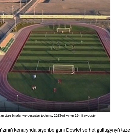
 täze binalar we desgalar toplumy, 2023-nji ýylyň 15-nji awgusty
ziniň kenarynda sişenbe güni Döwlet serhet gullugynyň täze