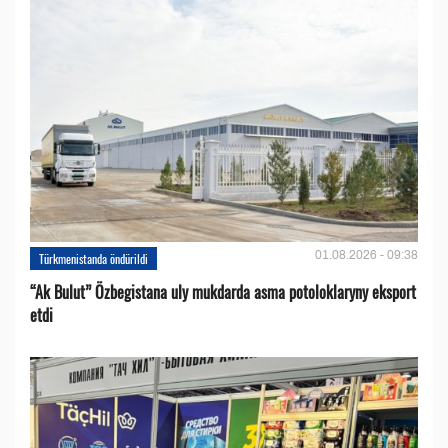
01.08.2026 - 09:38
Türkmenistanda öndürildi
“Ak Bulut” Özbegistana uly mukdarda asma potoloklaryny eksport
etdi