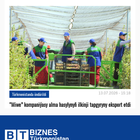
13.07.2026 - 15:18
Türkmenistanda öndürildi
“Miwe” kompaniýasy alma hasylynyň ilkinji tapgyryny eksport etdi