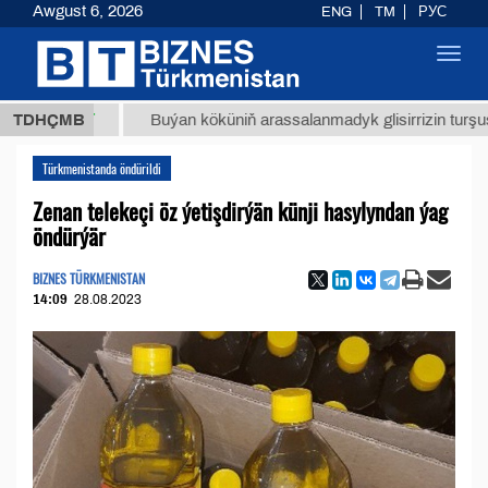
Awgust 6, 2026
ENG
TM
РУС
Toggl
navig
8 ТМТ
TDHÇMB
Buýan köküniň arassalanmadyk glisirrizin turşusy (t.)
Türkmenistanda öndürildi
Zenan telekeçi öz ýetişdirýän künji hasylyndan ýag
öndürýär
BIZNES TÜRKMENISTAN
14:09
28.08.2023