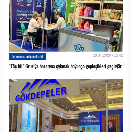
28.07.2026 - 13:42
Türkmenistanda öndürildi
“Täç hil” Gruziýa bazaryna çykmak boýunça gepleşikleri geçirýär