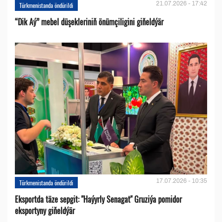
21.07.2026 - 17:42
Türkmenistanda öndürildi
“Dik Aý” mebel düşekleriniň önümçiligini giňeldýär
17.07.2026 - 10:35
Türkmenistanda öndürildi
Eksportda täze sepgit: "Haýyrly Senagat" Gruziýa pomidor
eksportyny giňeldýär