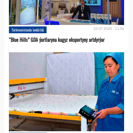
25.07.2026 - 11:04
Türkmenistanda öndürildi
“Blue Hills” GDA ýurtlaryna kagyz eksportyny artdyrýar