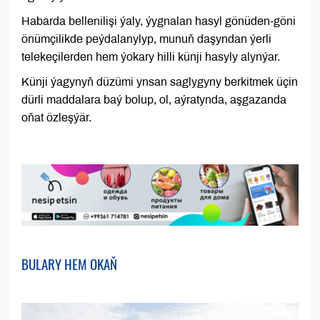
Habarda bellenilişi ýaly, ýygnalan hasyl gönüden-göni
önümçilikde peýdalanylyp, munuň daşyndan ýerli
telekeçilerden hem ýokary hilli künji hasyly alynýar.
Künji ýagynyň düzümi ynsan saglygyny berkitmek üçin
dürli maddalara baý bolup, ol, aýratynda, aşgazanda
oňat özleşýär.
BULARY HEM OKAŇ