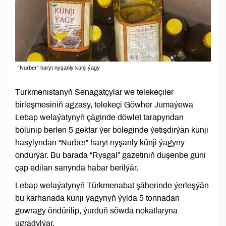
“Nurber” haryt nyşanly künji ýagy
Türkmenistanyň Senagatçylar we telekeçiler
birleşmesiniň agzasy, telekeçi Göwher Jumaýewa
Lebap welaýatynyň çäginde döwlet tarapyndan
bölünip berlen 5 gektar ýer böleginde ýetişdirýän künji
hasylyndan “Nurber” haryt nyşanly künji ýagyny
öndürýär. Bu barada “Rysgal” gazetiniň duşenbe güni
çap edilan sanynda habar berilýär.
Lebap welaýatynyň Türkmenabat şäherinde ýerleşýän
bu kärhanada künji ýagynyň ýylda 5 tonnadan
gowragy öndürilip, ýurduň söwda nokatlaryna
ugradylýar.