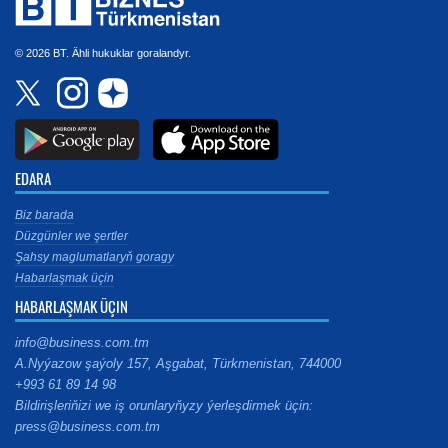
© 2026 BT. Ähli hukuklar goralandyr.
EDARA
Biz barada
Düzgünler we şertler
Şahsy maglumatlaryň goragy
Habarlaşmak üçin
HABARLAŞMAK ÜÇIN
info@business.com.tm
A.Nyýazow şaýoly 157, Aşgabat, Türkmenistan, 744000
+993 61 89 14 98
Bildirişleriňizi we iş orunlaryňyzy ýerleşdirmek üçin:
press@business.com.tm