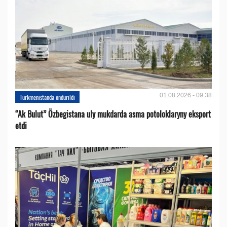
01.08.2026 - 09:38
Türkmenistanda öndürildi
“Ak Bulut” Özbegistana uly mukdarda asma potoloklaryny eksport
etdi