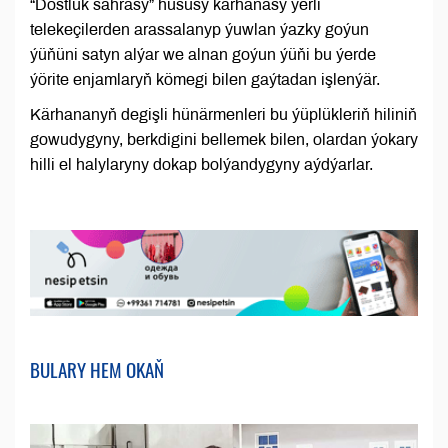
“Dostluk sährasy” hususy kärhanasy ýerli
telekeçilerden arassalanyp ýuwlan ýazky goýun
ýüňüni satyn alýar we alnan goýun ýüňi bu ýerde
ýörite enjamlaryň kömegi bilen gaýtadan işlenýär.
Kärhananyň degişli hünärmenleri bu ýüplükleriň hiliniň
gowudygyny, berkdigini bellemek bilen, olardan ýokary
hilli el halylaryny dokap bolýandygyny aýdýarlar.
BULARY HEM OKAŇ