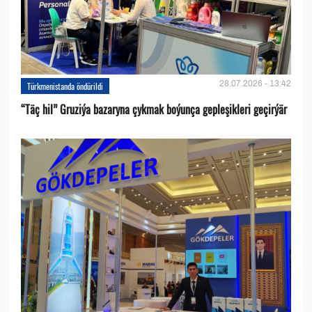
28.07.2026 - 13:42
Türkmenistanda öndürildi
“Täç hil” Gruziýa bazaryna çykmak boýunça gepleşikleri geçirýär