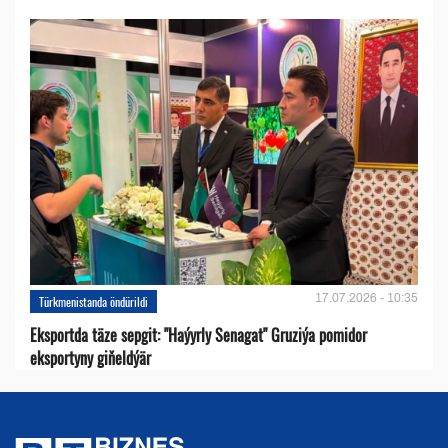
17.07.2026 - 10:35
Türkmenistanda öndürildi
Eksportda täze sepgit: "Haýyrly Senagat" Gruziýa pomidor
eksportyny giňeldýär