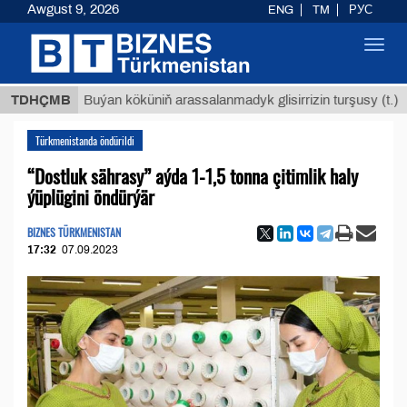
Awgust 9, 2026
ENG
TM
РУС
Toggl
navig
$12935
TDHÇMB
Buýan köküniň arassalanmadyk glisirrizin turşusy (t.)
Türkmenistanda öndürildi
“Dostluk sährasy” aýda 1-1,5 tonna çitimlik haly
ýüplügini öndürýär
BIZNES TÜRKMENISTAN
17:32
07.09.2023