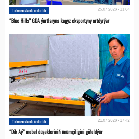
25.07.2026 - 11:04
Türkmenistanda öndürildi
“Blue Hills” GDA ýurtlaryna kagyz eksportyny artdyrýar
21.07.2026 - 17:42
Türkmenistanda öndürildi
“Dik Aý” mebel düşekleriniň önümçiligini giňeldýär