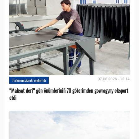
07.08.2026 - 12:14
Türkmenistanda öndürildi
“Maksat deri” gön önümleriniň 70 göterimden gowragyny eksport
etdi