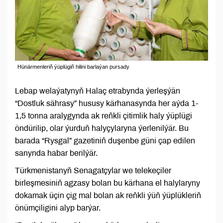
Hünärmenleriň ýüplügiň hilini barlaýan pursady
Lebap welaýatynyň Halaç etrabynda ýerleşýän
“Dostluk sährasy” hususy kärhanasynda her aýda 1-
1,5 tonna aralygynda ak reňkli çitimlik haly ýüplügi
öndürilip, olar ýurduň halyçylaryna ýerlenilýär. Bu
barada “Rysgal” gazetiniň duşenbe güni çap edilen
sanynda habar berilýär.
Türkmenistanyň Senagatçylar we telekeçiler
birleşmesiniň agzasy bolan bu kärhana el halylaryny
dokamak üçin çig mal bolan ak reňkli ýüň ýüplükleriň
önümçiligini alyp barýar.