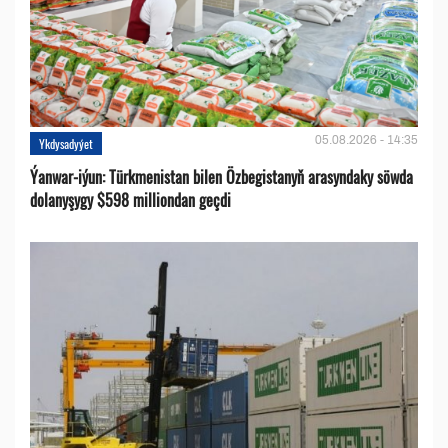
05.08.2026 - 14:35
Ykdysadyýet
Ýanwar-iýun: Türkmenistan bilen Özbegistanyň arasyndaky söwda
dolanyşygy $598 milliondan geçdi