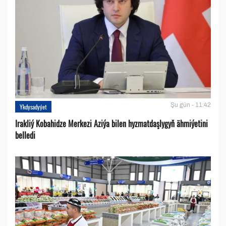
Şu gün - 11:42
Ykdysadyýet
Irakliý Kobahidze Merkezi Aziýa bilen hyzmatdaşlygyň ähmiýetini
belledi