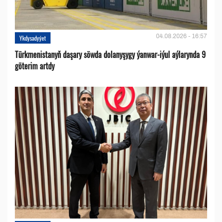
04.08.2026 - 16:57
Ykdysadyýet
Türkmenistanyň daşary söwda dolanyşygy ýanwar-iýul aýlarynda 9
göterim artdy