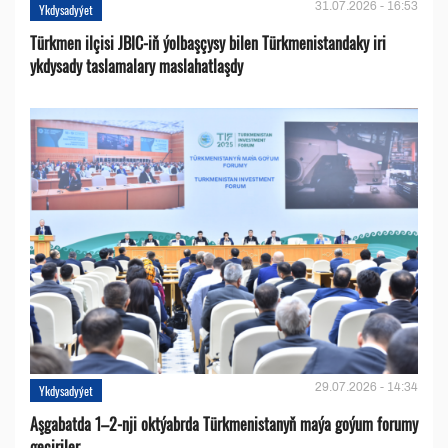
31.07.2026 - 16:53
Ykdysadyýet
Türkmen ilçisi JBIC-iň ýolbaşçysy bilen Türkmenistandaky iri
ykdysady taslamalary maslahatlaşdy
29.07.2026 - 14:34
Ykdysadyýet
Aşgabatda 1–2-nji oktýabrda Türkmenistanyň maýa goýum forumy
geçiriler