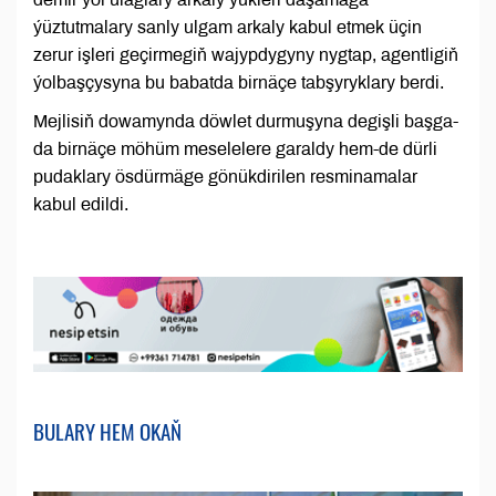
ýüztutmalary sanly ulgam arkaly kabul etmek üçin
zerur işleri geçirmegiň wajypdygyny nygtap, agentligiň
ýolbaşçysyna bu babatda birnäçe tabşyryklary berdi.
Mejlisiň dowamynda döwlet durmuşyna degişli başga-
da birnäçe möhüm meselelere garaldy hem-de dürli
pudaklary ösdürmäge gönükdirilen resminamalar
kabul edildi.
BULARY HEM OKAŇ