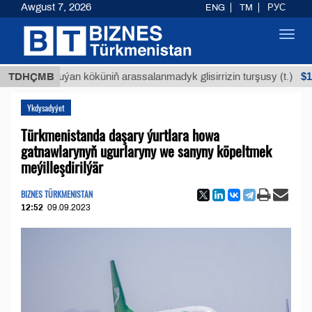
Awgust 7, 2026
ENG
TM
РУС
Toggl
navig
$12935,18
TDHÇMB
Buýan köküniň arassalanmadyk glisirrizin turşusy (t.)
Ykdysadyýet
Türkmenistanda daşary ýurtlara howa
gatnawlarynyň ugurlaryny we sanyny köpeltmek
meýilleşdirilýär
BIZNES TÜRKMENISTAN
12:52
09.09.2023