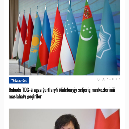
Şu gün - 13:07
Ykdysadyýet
Bakuda TDG-ä agza ýurtlaryň öňdebaryjy seljeriş merkezleriniň
maslahaty geçiriler