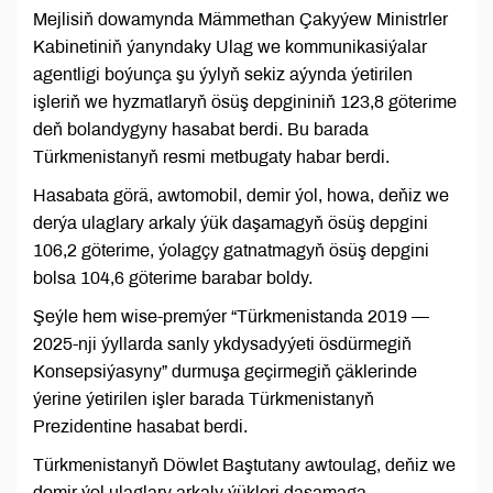
Mejlisiň dowamynda Mämmethan Çakyýew Ministrler
Kabinetiniň ýanyndaky Ulag we kommunikasiýalar
agentligi boýunça şu ýylyň sekiz aýynda ýetirilen
işleriň we hyzmatlaryň ösüş depgininiň 123,8 göterime
deň bolandygyny hasabat berdi. Bu barada
Türkmenistanyň resmi metbugaty habar berdi.
Hasabata görä, awtomobil, demir ýol, howa, deňiz we
derýa ulaglary arkaly ýük daşamagyň ösüş depgini
106,2 göterime, ýolagçy gatnatmagyň ösüş depgini
bolsa 104,6 göterime barabar boldy.
Şeýle hem wise-premýer “Türkmenistanda 2019 —
2025-nji ýyllarda sanly ykdysadyýeti ösdürmegiň
Konsepsiýasyny” durmuşa geçirmegiň çäklerinde
ýerine ýetirilen işler barada Türkmenistanyň
Prezidentine hasabat berdi.
Türkmenistanyň Döwlet Baştutany awtoulag, deňiz we
demir ýol ulaglary arkaly ýükleri daşamaga