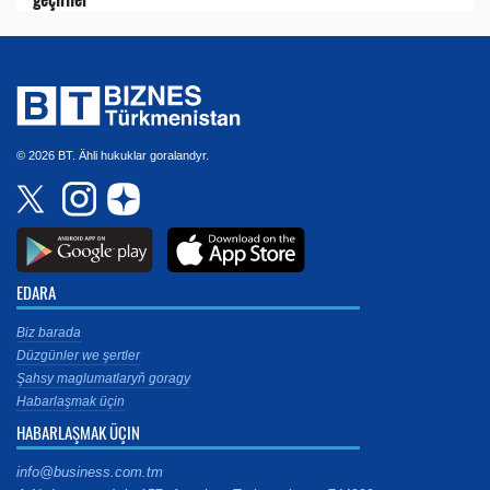
© 2026 BT. Ähli hukuklar goralandyr.
EDARA
Biz barada
Düzgünler we şertler
Şahsy maglumatlaryň goragy
Habarlaşmak üçin
HABARLAŞMAK ÜÇIN
info@business.com.tm