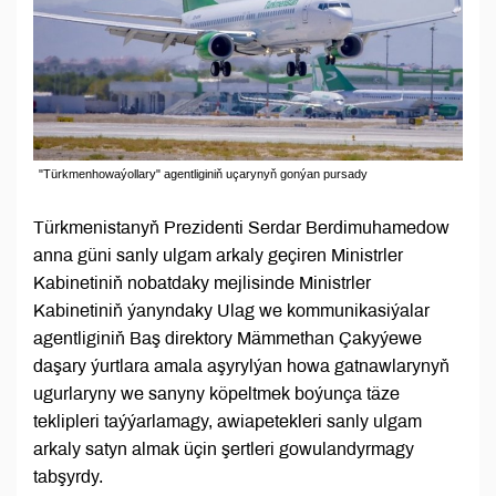
"Türkmenhowaýollary" agentliginiň uçarynyň gonýan pursady
Türkmenistanyň Prezidenti Serdar Berdimuhamedow
anna güni sanly ulgam arkaly geçiren Ministrler
Kabinetiniň nobatdaky mejlisinde Ministrler
Kabinetiniň ýanyndaky Ulag we kommunikasiýalar
agentliginiň Baş direktory Mämmethan Çakyýewe
daşary ýurtlara amala aşyrylýan howa gatnawlarynyň
ugurlaryny we sanyny köpeltmek boýunça täze
teklipleri taýýarlamagy, awiapetekleri sanly ulgam
arkaly satyn almak üçin şertleri gowulandyrmagy
tabşyrdy.