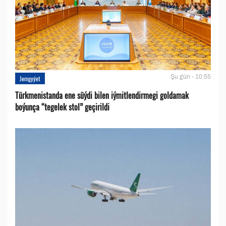
Şu gün - 10:55
Jemgyýet
Türkmenistanda ene süýdi bilen iýmitlendirmegi goldamak
boýunça “tegelek stol” geçirildi