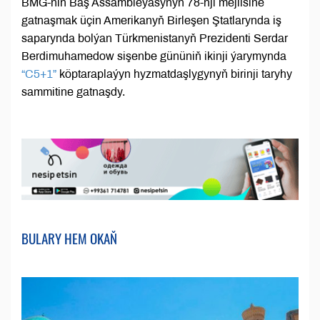
BMG-niň Baş Assambleýasynyň 78-nji mejlisine
gatnaşmak üçin Amerikanyň Birleşen Ştatlarynda iş
saparynda bolýan Türkmenistanyň Prezidenti Serdar
Berdimuhamedow sişenbe gününiň ikinji ýarymynda
“C5+1”
köptaraplaýyn hyzmatdaşlygynyň birinji taryhy
sammitine gatnaşdy.
BULARY HEM OKAŇ