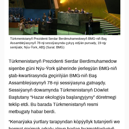
Türkmenistanyň Prezidenti Serdar Berdimuhamedowyň BMG-niň Baş
Assambleýasynyň 78-nji sessiýasynda çykyş edýän pursady, 19-njy
sentýabr, Nýu-Ýork, ABŞ (Surat: BMG)
Türkmenistanyň Prezidenti Serdar Berdimuhamedow
sişenbe güni Nýu-Ýork şäherinde ýerleşýän BMG-niň
ştab-kwartirasynda geçirilýän BMG-niň Baş
Assambleýasynyň 78-nji sessiýasyna gatnaşdy.
Sessiýanyň dowamynda Türkmenistanyň Döwlet
Baştutany “Hazar ekologiýa başlangyjyny” döretmegi
teklip etdi. Bu barada Türkmenistanyň resmi
metbugaty habar berdi.
“Kenarýaka ýurtlary tarapyndan köpýyllyk tutanýerli we
hormat goýmak arkaly alnyp barlan hyzmatdaşlygyň