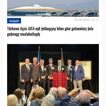
05.08.2026 - 11:11
Jemgyýet
Türkmen ilçisi JATA-nyň ýolbaşçysy bilen göni gatnawlary ýola
goýmagy maslahatlaşdy