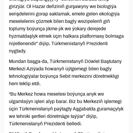
girizýär. Ol Hazar deňziniň gurşawyny we biologiýa
serişdelerini gorap saklamak, emele gelen ekologiýa
meselelerini çözmek bilen bagly wezipeleriň giň
toplumy boýunça jikme-jik we ýokary derejede
hyzmatdaşlyk etmek üçin halkara platformasy bolmaga
niýetlenendir” diýip, Türkmenistanyň Prezidenti
nygtady.
Mundan başga-da, Türkmenistanyň Döwlet Baştutany
Merkezi Aziýada howanyň üýtgemegi bilen bagly
tehnologiýalar boýunça Sebit merkezini döretmekligi
hem teklip etdi.
“Bu Merkez howa meselesi boýunça anyk we
ulgamlaýyn işleri alyp barar. Biz bu Merkeziň işlemegi
üçin Türkmenistanyň paýtagty Aşgabatda guramaçylyk
we tehniki şertleri döretmäge taýýar” diýip,
Türkmenistanyň Prezidenti belledi.