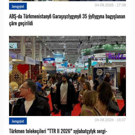
04.08.2026 - 17:38
Jemgyýet
ABŞ-da Türkmenistanyň Garaşsyzlygynyň 35 ýyllygyna bagyşlanan
çäre geçirildi
04.08.2026 - 16:07
Jemgyýet
Türkmen telekeçileri “TTR II 2026” syýahatçylyk sergi-