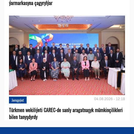
ýarmarkasyna çagyrylýar
04.08.2026 - 12:18
Jemgyýet
Türkmen wekiliýeti CAREC-de sanly aragatnaşyk mümkinçilikleri
bilen tanyşdyrdy