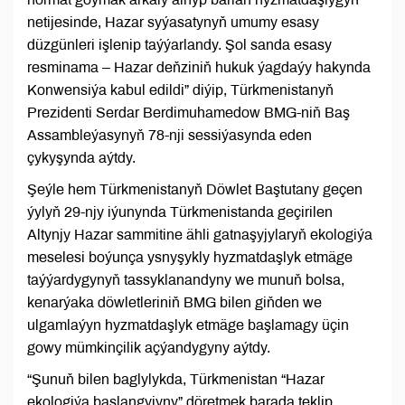
netijesinde, Hazar syýasatynyň umumy esasy
düzgünleri işlenip taýýarlandy. Şol sanda esasy
resminama – Hazar deňziniň hukuk ýagdaýy hakynda
Konwensiýa kabul edildi” diýip, Türkmenistanyň
Prezidenti Serdar Berdimuhamedow BMG-niň Baş
Assambleýasynyň 78-nji sessiýasynda eden
çykyşynda aýtdy.
Şeýle hem Türkmenistanyň Döwlet Baştutany geçen
ýylyň 29-njy iýunynda Türkmenistanda geçirilen
Altynjy Hazar sammitine ähli gatnaşyjylaryň ekologiýa
meselesi boýunça ysnyşykly hyzmatdaşlyk etmäge
taýýardygynyň tassyklanandyny we munuň bolsa,
kenarýaka döwletleriniň BMG bilen giňden we
ulgamlaýyn hyzmatdaşlyk etmäge başlamagy üçin
gowy mümkinçilik açýandygyny aýtdy.
“Şunuň bilen baglylykda, Türkmenistan “Hazar
ekologiýa başlangyjyny” döretmek barada teklip