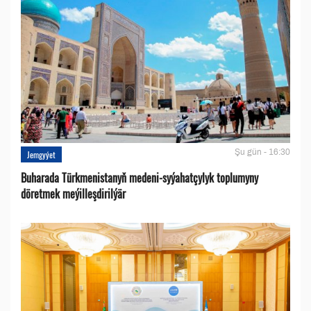
Şu gün - 16:30
Jemgyýet
Buharada Türkmenistanyň medeni-syýahatçylyk toplumyny
döretmek meýilleşdirilýär