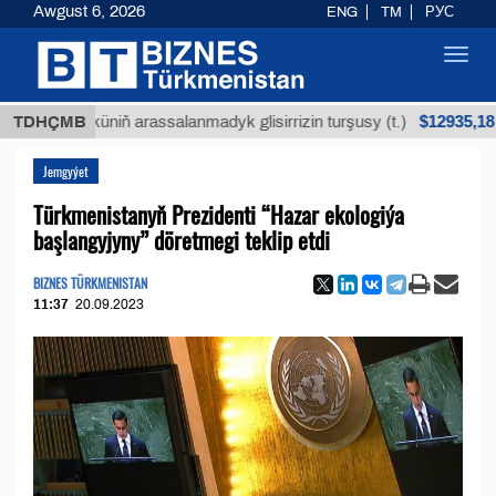
Awgust 6, 2026
ENG
TM
РУС
Toggl
navig
$12935,18
n köküniň arassalanmadyk glisirrizin turşusy (t.)
TDHÇMB
Jemgyýet
Türkmenistanyň Prezidenti “Hazar ekologiýa
başlangyjyny” döretmegi teklip etdi
BIZNES TÜRKMENISTAN
11:37
20.09.2023