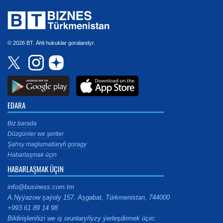
© 2026 BT. Ähli hukuklar goralandyr.
EDARA
Biz barada
Düzgünler we şertler
Şahsy maglumatlaryň goragy
Habarlaşmak üçin
HABARLAŞMAK ÜÇIN
info@business.com.tm
A.Nyýazow şaýoly 157, Aşgabat, Türkmenistan, 744000
+993 61 89 14 98
Bildirişleriňizi we iş orunlaryňyzy ýerleşdirmek üçin: