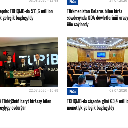
03.08.2026 - 12:48
24.07.2026 
Birža
 hepde: TDHÇMB-da 511,6 million
Türkmenistan Belarus bilen birža
k geleşik baglaşyldy
söwdasynda GDA döwletleriniň aras
öňe saýlandy
22.07.2026 - 15:49
08.07.2026 
Birža
Türkiýäniň haryt biržasy bilen
TDHÇMB-da sişenbe güni 63,4 milli
aşlygy ösdürýär
manatlyk geleşik baglaşyldy