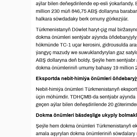
aýlar bilen deňeşdirilende ep-esli ýokarlandy
million 230 müň 846,75 ABŞ dollaryna barabar
halkara söwdadaky berk ornuny görkezýär.
Türkmenistanyň Döwlet haryt-çig mal biržasynd
dokma önümleri sentýabr aýynda öňdebaryjylygy
hökmünde TC-1 uçar kerosini, gidrousulda arass
ýangyç mazudy we suwuklandyrylan gaz satyld
ABŞ dollaryna deň boldy. Şeýle hem sentýabr 
dokma önümleriniň umumy bahasy 19 million 2
Eksportda nebit-himiýa önümleri öňdebaryj
Nebit-himiýa önümleri Türkmenistanyň eksporty
üçin möhümdir. TDHÇMB-da sentýabr aýynda ne
geçen aýlar bilen deňeşdirilende 20 göterimde
Dokma önümleri bäsdeşlige ukyply bolmakl
Şeýle hem dokma önümleri Türkmenistanyň eks
amala aşyrylan dokma önümleriniň söwdalary ş