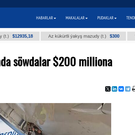
HABARLAR
MAKALALAR
PUDAKLAR
TEND
2935,18
$300
Az kükürtli ýakyş mazudy (t.)
"А" kysym
da söwdalar $200 milliona