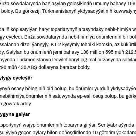
. Birža söwdalarynda baglaşylan geleşikleriň umumy bahasy 199
 boldy. Bu görkeziji Türkmenistanyň ykdysadyýetiniň kuwwaty
a iň köp satylýan haryt toparlarynyň arasyndaky nebit-himiýa 
 eýeledi. Birža söwdalarynda nebit-himiýa önümleriniň bir böl
alanan dizel ýangyjy, KT-2 kysymly tehniki kerosin, az kükürtl
y. Satylan bu önümleriň jemi bahasy 138 million 595 müň 212,
aýynda Türkmenistanyň Döwlet haryt-çig mal biržasynda satyla
98 müň 438 ABŞ dollaryna barabar boldy.
ylygy eýeleýär
nyň esasy böleginiň biri bolup, bu önümler ýurduň ykdysadyýe
bithimiýa önümleriniň satuwynda ep-esli ösüş bolup, bu görke
n gowrak artdy.
ygyna galýar
portynyň wajyp önümleriniň toparyna girýär. Sentýabr aýynda
u ýylyň geçen aýlary bilen deňeşdirilende 10 göterim ýokarlan