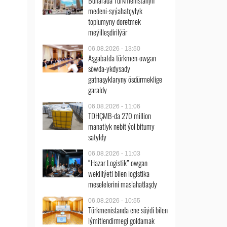
Buharada Türkmenistanyň
medeni-syýahatçylyk
toplumyny döretmek
meýilleşdirilýär
06.08.2026 - 13:50
Aşgabatda türkmen-owgan
söwda-ykdysady
gatnaşyklaryny ösdürmeklige
garaldy
06.08.2026 - 11:06
TDHÇMB-da 270 million
manatlyk nebit ýol bitumy
satyldy
06.08.2026 - 11:03
“Hazar Logistik” owgan
wekiliýeti bilen logistika
meselelerini maslahatlaşdy
06.08.2026 - 10:55
Türkmenistanda ene süýdi bilen
iýmitlendirmegi goldamak