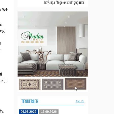
boýunça “tegelek stol” geçirildi
ny we
we
egi
i
5
n
ti
ziji
TENDERLER
ÄHLISI
dy.
06.08.2026
16.09.2026