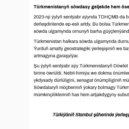
Türkmenistanyň söwdasy geljekde hem öse
2023-nji ýylyň sentýabr aýynda TDHÇMB-da bag
deňeşdirilende ep-esli artdy. Bu bolsa Türkm
söwda ulgamynda ornunyň barha güýçlenýändi
Türkmenistan halkara söwda ulgamynda durnukl
Ýurduň amatly geostrategiki ýerleşişiniň we b
artmagyna garaşylýar.
Şu ýylyň sentýabr aýy Türkmenistanyň Döwlet ha
birine öwrüldi. Nebit-himiýa we dokma önümle
ykdysady dürlüligini, senagat önümçiliginiň m
Söwdalaryň möçberiniň ýokary bolmagy Türkm
mümkinçilikleriniň has hem artjakdygyny subut
Türkiýäniň Stambul şäherinde ýerleşý