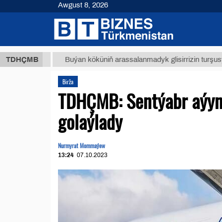
Awgust 8, 2026
ТМТ
$1
TDHÇMB
Buýan köküniň arassalanmadyk glisirrizin turşusy (t.)
Birža
TDHÇMB: Sentýabr aýyn
golaýlady
Nurmyrat Mommaýew
13:24
07.10.2023