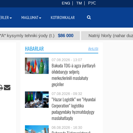
ENG
TM
РУС
ERLER
MAGLUMAT
KOTIROWKALAR
$86 000
$
ly tehniki ýody (t.)
Natriý hlorly (nahar duzy) (t.)
HABARLAR
ÄHLISI
07.08.2026 - 13:07
Bakuda TDG-ä agza ýurtlaryň
öňdebaryjy seljeriş
merkezleriniň maslahaty
geçiriler
07.08.2026 - 09:32
“Hazar Logistik” we “Hyundai
Corporation” logistika
pudagyndaky hyzmatdaşlygy
maslahatlaşdy
06.08.2026 - 16:30