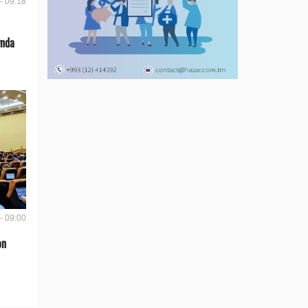
- 09:18
ynda
- 09:00
on