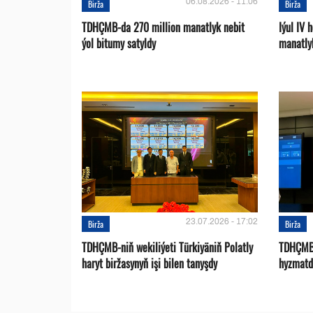
06.08.2026 - 11:06
Birža
Birža
TDHÇMB-da 270 million manatlyk nebit
Iýul IV
ýol bitumy satyldy
manatly
23.07.2026 - 17:02
Birža
Birža
TDHÇMB-niň wekiliýeti Türkiyäniň Polatly
TDHÇMB 
haryt biržasynyň işi bilen tanyşdy
hyzmatd