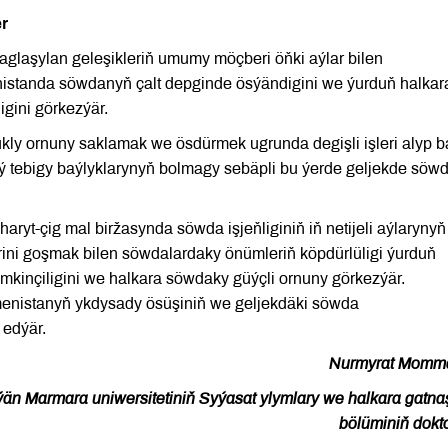
r
laşylan geleşikleriň umumy möçberi öňki aýlar bilen
enistanda söwdanyň çalt depginde ösýändigini we ýurduň halkar
gini görkezýär.
y ornuny saklamak we ösdürmek ugrunda degişli işleri alyp ba
aý tebigy baýlyklarynyň bolmagy sebäpli bu ýerde geljekde söw
ryt-çig mal biržasynda söwda işjeňliginiň iň netijeli aýlarynyň
rini goşmak bilen söwdalardaky önümleriň köpdürlüligi ýurduň
ümkinçiligini we halkara söwdaky güýçli ornuny görkezýär.
enistanyň ykdysady ösüşiniň we geljekdäki söwda
 edýär.
Nurmyrat Momm
än Marmara uniwersitetiniň Syýasat ylymlary we halkara gatna
bölüminiň dokt