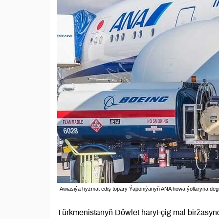
Awiasiýa hyzmat ediş topary Ýaponiýanyň ANA howa ýollaryna degiş
Türkmenistanyň Döwlet haryt-çig mal biržasy