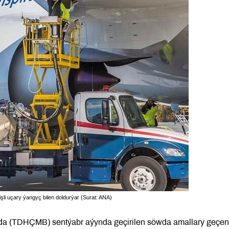
li uçary ýangyç bilen doldurýar (Surat: ANA)
nda (TDHÇMB) sentýabr aýynda geçirilen söwda amallary geçen