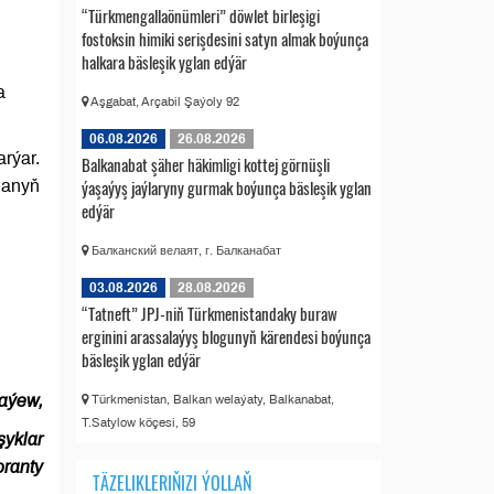
“Türkmengallaönümleri” döwlet birleşigi
fostoksin himiki serişdesini satyn almak boýunça
halkara bäsleşik yglan edýär
a
Aşgabat, Arçabil Şaýoly 92
06.08.2026
26.08.2026
rýar.
Balkanabat şäher häkimligi kottej görnüşli
ýaşaýyş jaýlaryny gurmak boýunça bäsleşik yglan
danyň
edýär
Балканский велаят, г. Балканабат
03.08.2026
28.08.2026
“Tatneft” JPJ-niň Türkmenistandaky buraw
erginini arassalaýyş blogunyň kärendesi boýunça
bäsleşik yglan edýär
aýew,
Türkmenistan, Balkan welaýaty, Balkanabat,
T.Satylow köçesi, 59
şyklar
oranty
TÄZELIKLERIŇIZI ÝOLLAŇ