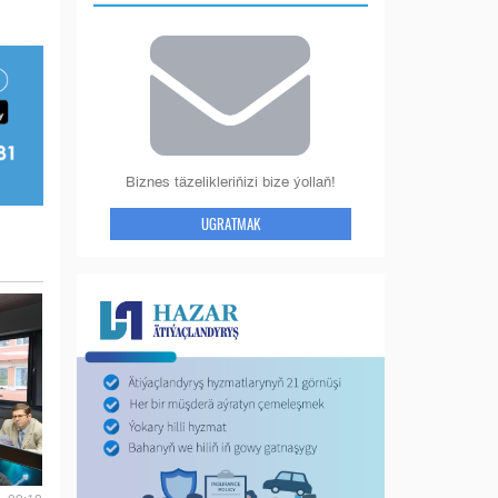
Biznes täzelikleriňizi bize ýollaň!
UGRATMAK