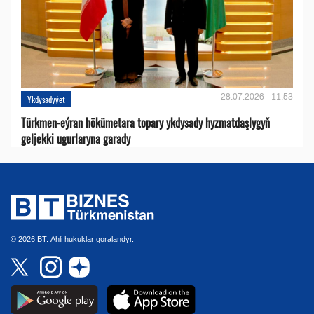
28.07.2026 - 11:53
Ykdysadyýet
Türkmen-eýran hökümetara topary ykdysady hyzmatdaşlygyň
geljekki ugurlaryna garady
© 2026 BT. Ähli hukuklar goralandyr.