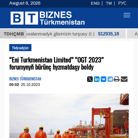
Awgust 6, 2026
ENG
TM
РУС
Toggl
navig
$12935,18
arassalanmadyk glisirrizin turşusy (t.)
TDHÇMB
Az kükürt
Ykdysadyýet
“Eni Turkmenistan Limited” “OGT 2023”
forumynyň bürünç hyzmatdaşy boldy
BIZNES TÜRKMENISTAN
00:02
25.10.2023