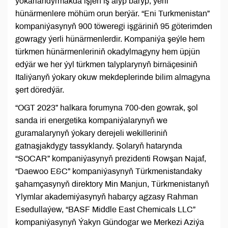
ýokarlandyrmakda işjeň iş alyp baryp, ýerli
hünärmenlere möhüm orun berýär. “Eni Turkmenistan”
kompaniýasynyň 900 töweregi işgäriniň 95 göterimden
gowragy ýerli hünärmenlerdir. Kompaniýa şeýle hem
türkmen hünärmenleriniň okadylmagyny hem üpjün
edýär we her ýyl türkmen talyplarynyň birnäçesiniň
Italiýanyň ýokary okuw mekdeplerinde bilim almagyna
şert döredýär.
“OGT 2023” halkara forumyna 700-den gowrak, şol
sanda iri energetika kompaniýalarynyň we
guramalarynyň ýokary derejeli wekilleriniň
gatnaşjakdygy tassyklandy. Şolaryň hatarynda
“SOCAR” kompaniýasynyň prezidenti Rowşan Najaf,
“Daewoo E&C” kompaniýasynyň Türkmenistandaky
şahamçasynyň direktory Min Manjun, Türkmenistanyň
Ylymlar akademiýasynyň habarçy agzasy Rahman
Esedullaýew, “BASF Middle East Chemicals LLC”
kompaniýasynyň Ýakyn Gündogar we Merkezi Aziýa