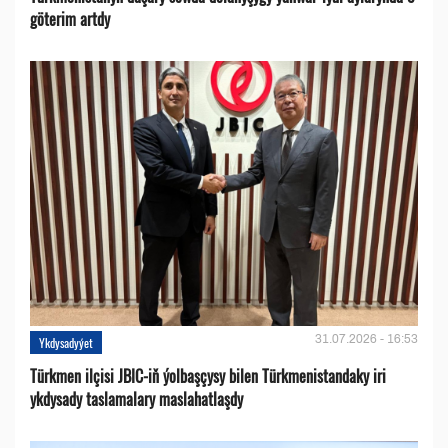
göterim artdy
31.07.2026 - 16:53
Ykdysadyýet
Türkmen ilçisi JBIC-iň ýolbaşçysy bilen Türkmenistandaky iri
ykdysady taslamalary maslahatlaşdy