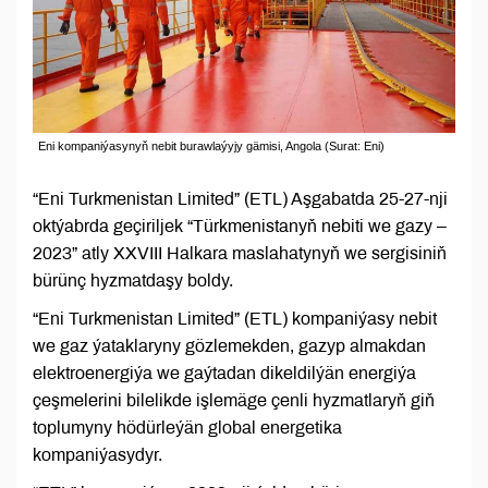
Eni kompaniýasynyň nebit burawlaýyjy gämisi, Angola (Surat: Eni)
“Eni Turkmenistan Limited” (ETL) Aşgabatda 25-27-nji
oktýabrda geçiriljek “Türkmenistanyň nebiti we gazy –
2023” atly XXVIII Halkara maslahatynyň we sergisiniň
bürünç hyzmatdaşy boldy.
“Eni Turkmenistan Limited” (ETL) kompaniýasy nebit
we gaz ýataklaryny gözlemekden, gazyp almakdan
elektroenergiýa we gaýtadan dikeldilýän energiýa
çeşmelerini bilelikde işlemäge çenli hyzmatlaryň giň
toplumyny hödürleýän global energetika
kompaniýasydyr.