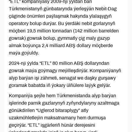
“ETL” kompaniýasy 2009-nji ýyldan bäri
Türkmenistanyň günbatarynda ýerleşýän Nebit-Dag
çäginde önümleri paýlaşmak hakynda ylalaşygyň
operatory bolup durýar. Bu ýerdäki nebit gorlarynyň
möçberi 19,5 million tonnadan (142 million barrelden
gowrak) gowrak bolup, gymmatly çig maly gazyp
almak boýunça 2,4 milliard ABŞ dollary möçberde
maýa goýuldy.
2024-nji ýylda “ETL” 80 million ABŞ dollaryndan
gowrak maýa goýmagy meýilleşdirýär. Kompaniýanyň
alyp barýan işi zähmeti, senagat we daşky gurşawy
goramak babatda iň ýokary ülňülere laýyk gelýär.
Kompaniýa şeýle hem Türkmenistanda alyp barýan
işlerinde parnik gazlarynyň zyňyndylaryny azaltmaga
gönükdirilen “Uglerod bitaraplygy” atly
uzakmöhletleýin maksatnamany hem durmuşa
geçirýär. “ETL” işgärleriň hünär derejesini