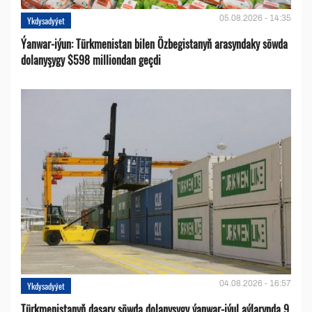
05.08.2026 - 14:35
Ykdysadyýet
Ýanwar-iýun: Türkmenistan bilen Özbegistanyň arasyndaky söwda
dolanyşygy $598 milliondan geçdi
04.08.2026 - 16:57
Ykdysadyýet
Türkmenistanyň daşary söwda dolanyşygy ýanwar-iýul aýlarynda 9