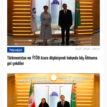
29.07.2026 - 09:21
Ykdysadyýet
Türkmenistan we ÝTÖB özara düşünişmek hakynda bäş Ähtnama
gol çekdiler