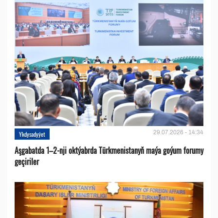
29.07.2026 - 14:34
Ykdysadyýet
Aşgabatda 1–2-nji oktýabrda Türkmenistanyň maýa goýum forumy
geçiriler