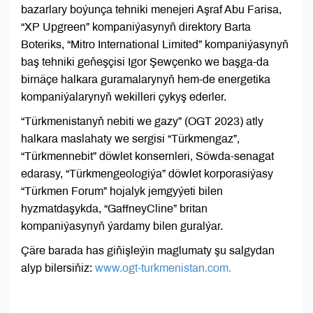
bazarlary boýunça tehniki menejeri Aşraf Abu Farisa,
“XP Upgreen” kompaniýasynyň direktory Barta
Boteriks, “Mitro International Limited” kompaniýasynyň
baş tehniki geňeşçisi Igor Şewçenko we başga-da
birnäçe halkara guramalarynyň hem-de energetika
kompaniýalarynyň wekilleri çykyş ederler.
“Türkmenistanyň nebiti we gazy” (OGT 2023) atly
halkara maslahaty we sergisi “Türkmengaz”,
“Türkmennebit” döwlet konsernleri, Söwda-senagat
edarasy, “Türkmengeologiýa” döwlet korporasiýasy
“Türkmen Forum” hojalyk jemgyýeti bilen
hyzmatdaşykda, “GaffneyCline” britan
kompaniýasynyň ýardamy bilen guralýar.
Çäre barada has giňişleýin maglumaty şu salgydan
alyp bilersiňiz:
www.ogt-turkmenistan.com.