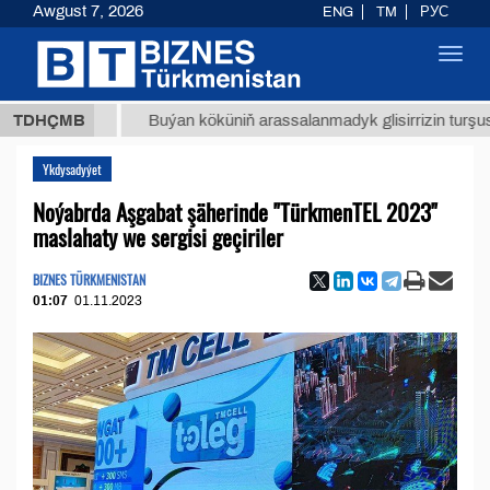
Awgust 7, 2026
ENG
TM
РУС
Toggl
navig
8 ТМТ
TDHÇMB
Buýan köküniň arassalanmadyk glisirrizin turşusy (t.)
Ykdysadyýet
Noýabrda Aşgabat şäherinde "TürkmenTEL 2023"
maslahaty we sergisi geçiriler
BIZNES TÜRKMENISTAN
01:07
01.11.2023