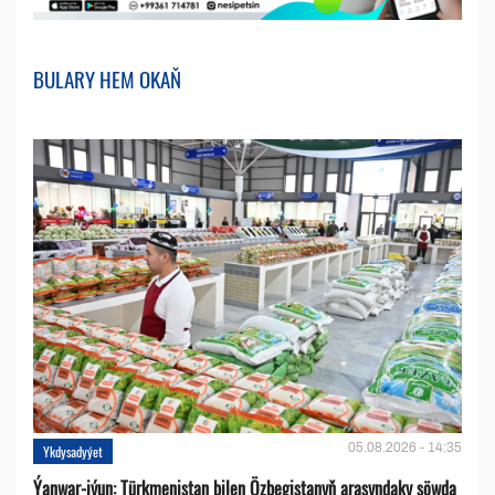
BULARY HEM OKAŇ
05.08.2026 - 14:35
Ykdysadyýet
Ýanwar-iýun: Türkmenistan bilen Özbegistanyň arasyndaky söwda