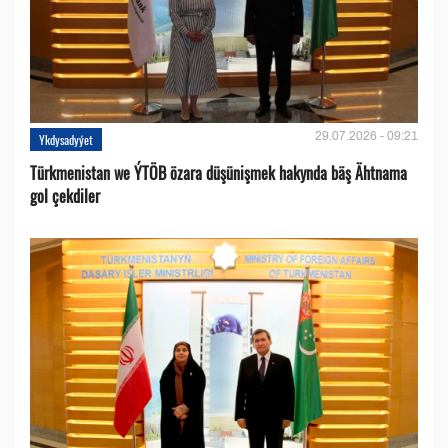
29.07.2026 - 09:21
Ykdysadyýet
Türkmenistan we ÝTÖB özara düşünişmek hakynda bäş Ähtnama
gol çekdiler