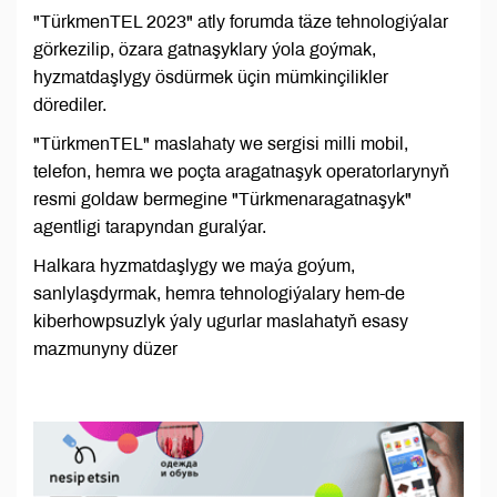
"TürkmenTEL 2023" atly forumda täze tehnologiýalar
görkezilip, özara gatnaşyklary ýola goýmak,
hyzmatdaşlygy ösdürmek üçin mümkinçilikler
dörediler.
"TürkmenTEL" maslahaty we sergisi milli mobil,
telefon, hemra we poçta aragatnaşyk operatorlarynyň
resmi goldaw bermegine "Türkmenaragatnaşyk"
agentligi tarapyndan guralýar.
Halkara hyzmatdaşlygy we maýa goýum,
sanlylaşdyrmak, hemra tehnologiýalary hem-de
kiberhowpsuzlyk ýaly ugurlar maslahatyň esasy
mazmunyny düzer