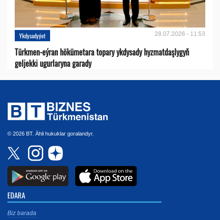
28.07.2026 - 11:53
Ykdysadyýet
Türkmen-eýran hökümetara topary ykdysady hyzmatdaşlygyň
geljekki ugurlaryna garady
© 2026 BT. Ähli hukuklar goralandyr.
EDARA
Biz barada