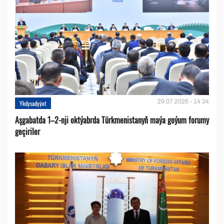
29.07.2026 - 14:34
Ykdysadyýet
Aşgabatda 1–2-nji oktýabrda Türkmenistanyň maýa goýum forumy
geçiriler