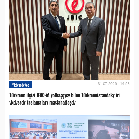
31.07.2026 - 16:53
Ykdysadyýet
Türkmen ilçisi JBIC-iň ýolbaşçysy bilen Türkmenistandaky iri
ykdysady taslamalary maslahatlaşdy