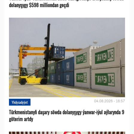
dolanyşygy $598 milliondan geçdi
04.08.2026 - 16:57
Ykdysadyýet
Türkmenistanyň daşary söwda dolanyşygy ýanwar-iýul aýlarynda 9
göterim artdy