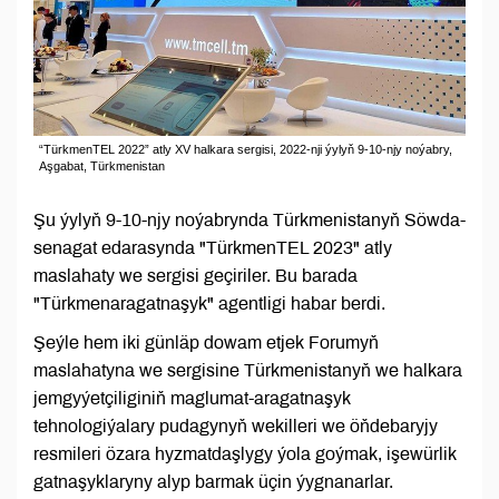
“TürkmenTEL 2022” atly XV halkara sergisi, 2022-nji ýylyň 9-10-njy noýabry,
Aşgabat, Türkmenistan
Şu ýylyň 9-10-njy noýabrynda Türkmenistanyň Söwda-
senagat edarasynda "TürkmenTEL 2023" atly
maslahaty we sergisi geçiriler. Bu barada
"Türkmenaragatnaşyk" agentligi habar berdi.
Şeýle hem iki günläp dowam etjek Forumyň
maslahatyna we sergisine Türkmenistanyň we halkara
jemgyýetçiliginiň maglumat-aragatnaşyk
tehnologiýalary pudagynyň wekilleri we öňdebaryjy
resmileri özara hyzmatdaşlygy ýola goýmak, işewürlik
gatnaşyklaryny alyp barmak üçin ýygnanarlar.