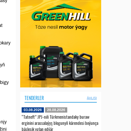
rasy
ň
at
okary
nyň
ebigy
TENDERLER
ÄHLISI
03.08.2026
28.08.2026
“Tatneft” JPJ-niň Türkmenistandaky buraw
-njy
erginini arassalaýyş blogunyň kärendesi boýunça
bäsleşik yglan edýär
žini