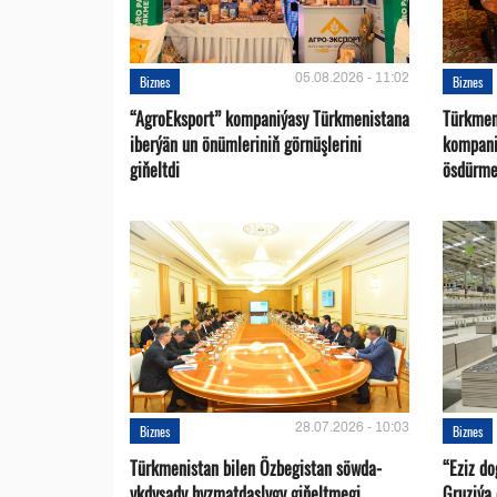
05.08.2026 - 11:02
Biznes
Biznes
“AgroEksport” kompaniýasy Türkmenistana
Türkmen
iberýän un önümleriniň görnüşlerini
kompani
giňeltdi
ösdürme
28.07.2026 - 10:03
Biznes
Biznes
Türkmenistan bilen Özbegistan söwda-
“Eziz d
ykdysady hyzmatdaşlygy giňeltmegi
Gruziýa