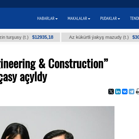
HABARLAR
MAKALALAR
PUDAKLAR
TEND
$12935,18
$300
sy (t.)
Az kükürtli ýakyş mazudy (t.)
ineering & Construction”
asy açyldy