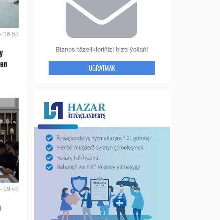
- 16:53
Biznes täzelikleriňizi bize ýollaň!
y
len
UGRATMAK
- 09:48
n