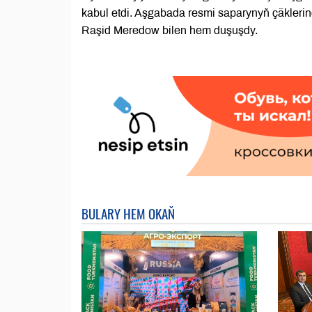
kabul etdi. Aşgabada resmi saparynyň çäklerin
Raşid Meredow bilen hem duşuşdy.
BULARY HEM OKAŇ