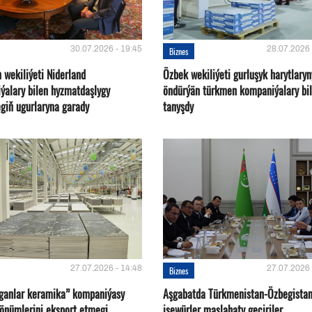
30.07.2026 - 19:45
28.07.2026 
Biznes
 wekiliýeti Niderland
Özbek wekiliýeti gurluşyk harytlaryn
ýalary bilen hyzmatdaşlygy
öndürýän türkmen kompaniýalary bi
giň ugurlaryna garady
tanyşdy
27.07.2026 - 14:48
27.07.2026 
Biznes
oganlar keramika” kompaniýasy
Aşgabatda Türkmenistan-Özbegista
 önümlerini eksport etmegi
işewürler maslahaty geçiriler