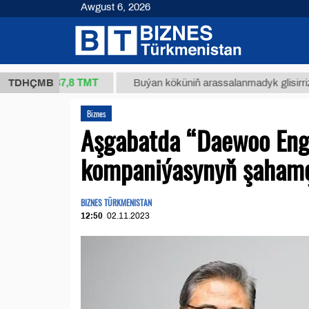
Awgust 6, 2026
37,8 ТМТ
kg.)
TDHÇMB
Buýan köküniň arassalanmadyk glisirrizin turşu
Biznes
Aşgabatda “Daewoo Eng
kompaniýasynyň şahamç
BIZNES TÜRKMENISTAN
12:50
02.11.2023