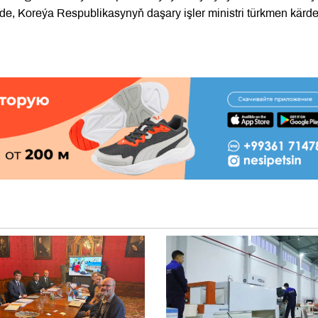
de, Koreýa Respublikasynyň daşary işler ministri türkmen kärde