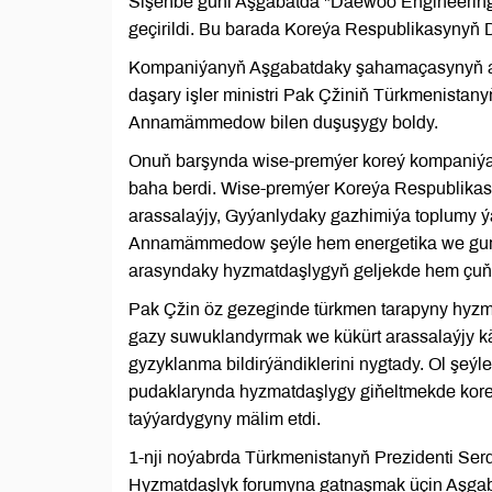
Sişenbe güni Aşgabatda "Daewoo Engineerin
geçirildi. Bu barada Koreýa Respublikasynyň Da
Kompaniýanyň Aşgabatdaky şahamaçasynyň açy
daşary işler ministri Pak Çžiniň Türkmenista
Annamämmedow bilen duşuşygy boldy.
Onuň barşynda wise-premýer koreý kompaniýa
baha berdi. Wise-premýer Koreýa Respublikas
arassalaýjy, Gyýanlydaky gazhimiýa toplumy ýa
Annamämmedow şeýle hem energetika we gurl
arasyndaky hyzmatdaşlygyň geljekde hem çuňl
Pak Çžin öz gezeginde türkmen tarapyny hyzma
gazy suwuklandyrmak we kükürt arassalaýjy k
gyzyklanma bildirýändiklerini nygtady. Ol şeý
pudaklarynda hyzmatdaşlygy giňeltmekde kore
taýýardygyny mälim etdi.
1-nji noýabrda Türkmenistanyň Prezidenti Se
Hyzmatdaşlyk forumyna gatnaşmak üçin Aşgaba