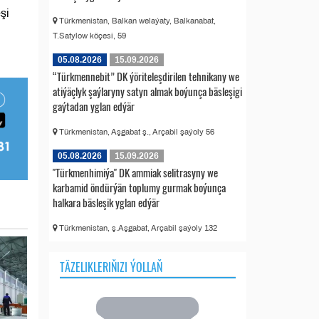
şi
Türkmenistan, Balkan welaýaty, Balkanabat,
T.Satylow köçesi, 59
05.08.2026
15.09.2026
“Türkmennebit” DK ýöriteleşdirilen tehnikany we
atiýäçlyk şaýlaryny satyn almak boýunça bäsleşigi
gaýtadan yglan edýär
Türkmenistan, Aşgabat ş., Arçabil şaýoly 56
05.08.2026
15.09.2026
"Türkmenhimiýa" DK ammiak selitrasyny we
karbamid öndürýän toplumy gurmak boýunça
halkara bäsleşik yglan edýär
Türkmenistan, ş.Aşgabat, Arçabil şaýoly 132
TÄZELIKLERIŇIZI ÝOLLAŇ