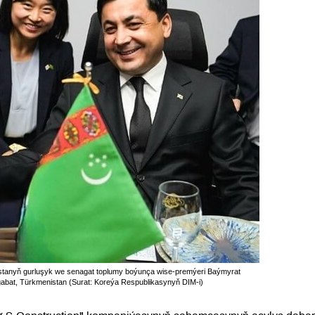
nistanyň gurluşyk we senagat toplumy boýunça wise-premýeri Baýmyrat
abat, Türkmenistan (Surat: Koreýa Respublikasynyň DIM-i)