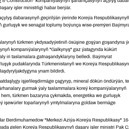
g & Construction" kompaniýasynyň şahamçasynyň açylyş daba
şary işler ministrligi habar berýär.
lyş dabarasynyň geçirilýän ýerinde Koreýa Respublikasyny
nyň gurluşyk we senagat toplumy boýunça wise-premýeri Baýmyr
larynyň türkmen ykdysadyýetiniň ösüşine goşýan goşandyna ý
ynyň kompaniýalarynyň "Galkynyş" gaz ýatagynda kükürt
ly iri taslamalara gatnaşandyklaryny belledi. Baýmyrat
uşyk pudaklarynda Türkmenistanyň we Koreýa Respublikasy
aşdyryljakdygyna ynam bildirdi.
tdaşlygy işjeňleşdirmäge çagyryp, mineral dökün öndürýän, t
ärhanalary gurmak ýaly taslammalara koreý kompaniýalarynyň
le hem, türkmen bazaryna çykmakda, energetika we gurluşyk
ý işewürler toparlarynyň ymtylmalaryna goldaw bermäge
rdar Berdimuhamedow "Merkezi Aziýa-Koreýa Respublikasy" 16
da gelen Koreýa Respublikasynyň daşary işler ministri Pak Ç