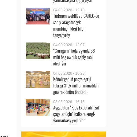
ýarmarkasyna çagyrylýar
04.08.2026 - 12:18
Türkmen wekiliýeti CAREC-de
sanly aragatnaşyk
mümkinçilikleri bilen
tanyşdyrdy
04.08.2026 - 12:07
“Garagum” hojalygynda 58
müň baş ownuk şahly mal
idedilýär
04.08.2026 - 10:28
Köneürgenjiň pagta egriji
fabrigi 31,5 million manatdan
gowrak önüm öndürdi
03.08.2026 - 16:15
Aşgabatda “Kids Expo: ähli zat
çagalar üçin” halkara sergi-
ýarmarkasy geçiriler