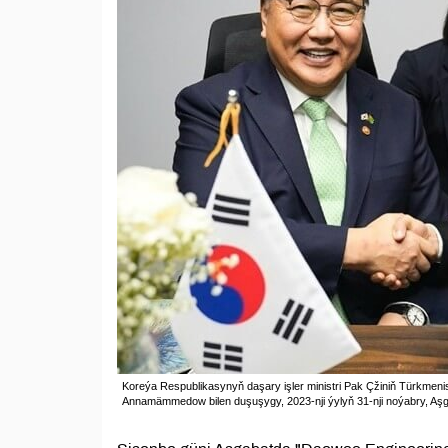
Koreýa Respublikasynyň daşary işler ministri Pak Çžiniň Türkme
Annamämmedow bilen duşuşygy, 2023-nji ýylyň 31-nji noýabry, Aşg