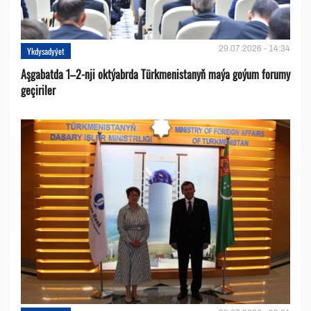
29.07.2026 - 14:34
Ykdysadyýet
Aşgabatda 1–2-nji oktýabrda Türkmenistanyň maýa goýum forumy
geçiriler