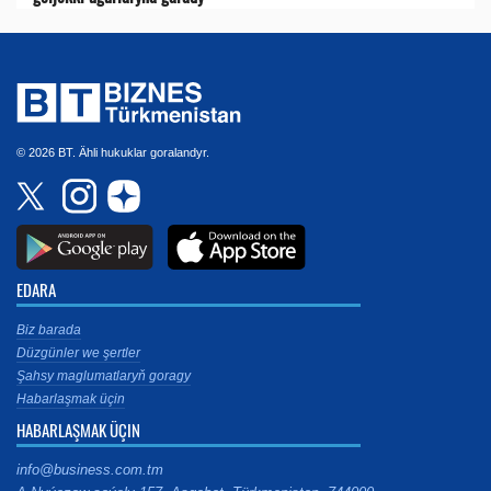
© 2026 BT. Ähli hukuklar goralandyr.
EDARA
Biz barada
Düzgünler we şertler
Şahsy maglumatlaryň goragy
Habarlaşmak üçin
HABARLAŞMAK ÜÇIN
info@business.com.tm