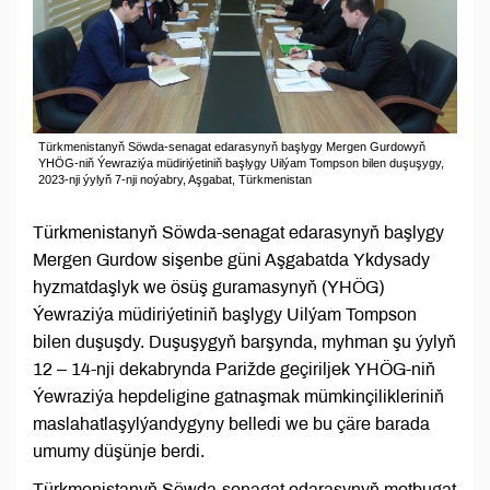
Türkmenistanyň Söwda-senagat edarasynyň başlygy Mergen Gurdowyň
YHÖG-niň Ýewraziýa müdiriýetiniň başlygy Uilýam Tompson bilen duşuşygy,
2023-nji ýylyň 7-nji noýabry, Aşgabat, Türkmenistan
Türkmenistanyň Söwda-senagat edarasynyň başlygy
Mergen Gurdow sişenbe güni Aşgabatda Ykdysady
hyzmatdaşlyk we ösüş guramasynyň (YHÖG)
Ýewraziýa müdiriýetiniň başlygy Uilýam Tompson
bilen duşuşdy. Duşuşygyň barşynda, myhman şu ýylyň
12 – 14-nji dekabrynda Parižde geçiriljek YHÖG-niň
Ýewraziýa hepdeligine gatnaşmak mümkinçilikleriniň
maslahatlaşylýandygyny belledi we bu çäre barada
umumy düşünje berdi.
Türkmenistanyň Söwda-senagat edarasynyň metbugat