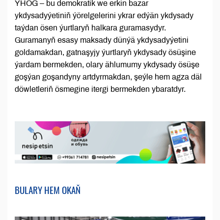
YHÖG – bu demokratik we erkin bazar
ykdysadyýetiniň ýörelgelerini ykrar edýän ykdysady
taýdan ösen ýurtlaryň halkara guramasydyr.
Guramanyň esasy maksady dünýä ykdysadyýetini
goldamakdan, gatnaşyjy ýurtlaryň ykdysady ösüşine
ýardam bermekden, olary ählumumy ykdysady ösüşe
goşýan goşandyny artdyrmakdan, şeýle hem agza däl
döwletleriň ösmegine itergi bermekden ybaratdyr.
BULARY HEM OKAŇ