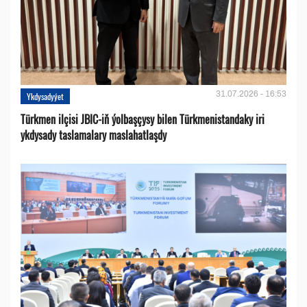
31.07.2026 - 16:53
Ykdysadyýet
Türkmen ilçisi JBIC-iň ýolbaşçysy bilen Türkmenistandaky iri
ykdysady taslamalary maslahatlaşdy