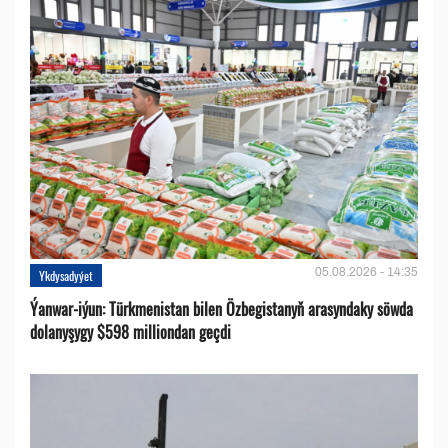
05.08.2026 - 14:35
Ykdysadyýet
Ýanwar-iýun: Türkmenistan bilen Özbegistanyň arasyndaky söwda
dolanyşygy $598 milliondan geçdi