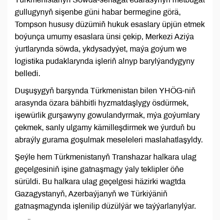
gullugynyň sişenbe güni habar bermegine görä,
Tompson hususy düzümiň hukuk esaslary üpjün etmek
boýunça umumy esaslara ünsi çekip, Merkezi Aziýa
ýurtlarynda söwda, ykdysadyýet, maýa goýum we
logistika pudaklarynda işleriň alnyp barylýandygyny
belledi.
Duşuşygyň barşynda Türkmenistan bilen YHÖG-niň
arasynda özara bähbitli hyzmatdaşlygy ösdürmek,
işewürlik gurşawyny gowulandyrmak, mýa goýumlary
çekmek, sanly ulgamy kämilleşdirmek we ýurduň bu
abraýly gurama goşulmak meseleleri maslahatlaşyldy.
Şeýle hem Türkmenistanyň Transhazar halkara ulag
geçelgesiniň işine gatnaşmagy ýaly teklipler öňe
sürüldi. Bu halkara ulag geçelgesi häzirki wagtda
Gazagystanyň, Azerbaýjanyň we Türkiýäniň
gatnaşmagynda işlenilip düzülýär we taýýarlanylýar.