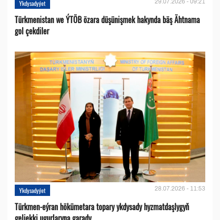
29.07.2026 - 09:21
Ykdysadyýet
Türkmenistan we ÝTÖB özara düşünişmek hakynda bäş Ähtnama
gol çekdiler
28.07.2026 - 11:53
Ykdysadyýet
Türkmen-eýran hökümetara topary ykdysady hyzmatdaşlygyň
geljekki ugurlaryna garady