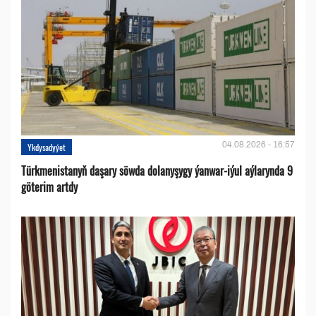
04.08.2026 - 16:57
Ykdysadyýet
Türkmenistanyň daşary söwda dolanyşygy ýanwar-iýul aýlarynda 9
göterim artdy