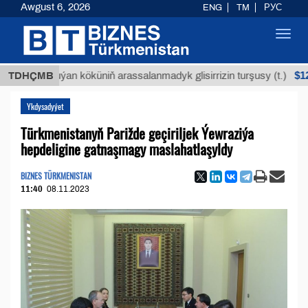
Awgust 6, 2026
ENG
TM
РУС
Toggl
navig
$12935,18
TDHÇMB
Buýan köküniň arassalanmadyk glisirrizin turşusy (t.)
Ykdysadyýet
Türkmenistanyň Parižde geçiriljek Ýewraziýa
hepdeligine gatnaşmagy maslahatlaşyldy
BIZNES TÜRKMENISTAN
11:40
08.11.2023