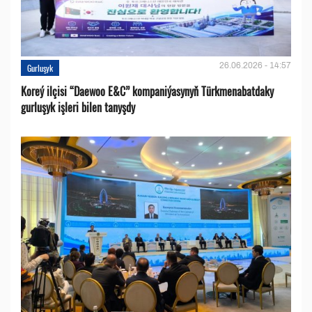
26.06.2026 - 14:57
Gurluşyk
Koreý ilçisi “Daewoo E&C” kompaniýasynyň Türkmenabatdaky
gurluşyk işleri bilen tanyşdy