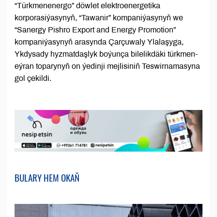
“Türkmenenergo” döwlet elektroenergetika
korporasiýasynyň, “Tawanir” kompaniýasynyň we
“Sanergy Pishro Export and Energy Promotion”
kompaniýasynyň arasynda Çarçuwaly Ylalaşyga,
Ykdysady hyzmatdaşlyk boýunça bilelikdäki türkmen-
eýran toparynyň on ýedinji mejlisiniň Teswirnamasyna
gol çekildi.
BULARY HEM OKAŇ