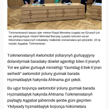
Türkmenistanyň daşary işler ministri Raşid Meredow (sagda) we Eýranyň ýol
we şähergurluşyk ministri Mehrdad Bazrpaş (çepde) türkmen-eýran
hökümetara toparynyň nobatdaky mejlisinde resinamalara gol çekýärler, 18-nji
noýabr, Aşgabat, Türkmenistan.
Türkmenistanyň Awtomobil ýollarynyň gurluşygyny
dolandyrmak baradaky döwlet agentligi bilen Eýranyň
Ýol we şäher gurluşyk ministrligi “Gumdag-Etrek-Eýran
serhedi” awtomobil ýoluny gurmak barada
Hyzmatdaşlyk hakynda Ähtnama gol çekdi.
Bu ugur boýunça awtomobil ýoluny gurmak barada
Hyzmatdaşlyk hakynda Ähtnama Türkmenistanyň
paýtagty Aşgabat şäherinde şenbe güni geçirilen
Ykdysady hyzmatdaşlyk boýunça hökümetara