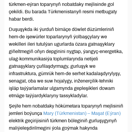
türkmen-eýran toparynyň nobatdaky mejlisinde gol
çekildi. Bu barada Türkmenistanyň resmi metbugaty
habar berdi.
Duşuşykda iki ýurduň birnäçe döwlet düzümleriniň
hem-de işewürler toparlarynyň ýolbaşçylary we
wekilleri ileri tutulýan ugurlarda özara gatnaşyklary
giňeltmegiň oňyn depginini nygtap, ýangyç-energetika,
ulag-kommunikasiýa toplumlarynda netijeli
gatnaşyklary çuňlaşdyrmagy, gurluşyk we
infrastruktura, gümrük hem-de serhet kadalaşdyrylyşy,
senagat, oba we suw hojalygy, inženerçilik-tehniki
işläp taýýarlamalar ulgamynda gepleşikleri dowam
etmäge taýýardyklaryny tassykladylar.
Şeýle hem nobatdaky hökümetara toparynyň mejlisiniň
jemleri boýunça
Mary (Türkmenistan) – Maşat (Eýran)
elektrik geçirijisiniň türkmen böleginiň gurluşygynyň
maliýeleşdirilmegini ýola goýmak hakynda