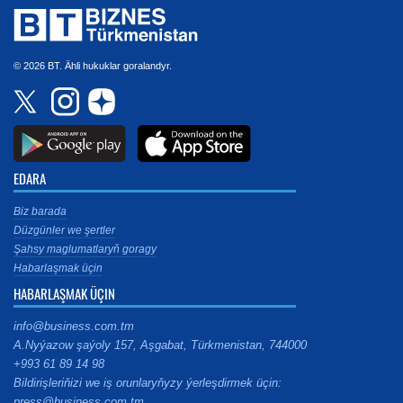
© 2026 BT. Ähli hukuklar goralandyr.
EDARA
Biz barada
Düzgünler we şertler
Şahsy maglumatlaryň goragy
Habarlaşmak üçin
HABARLAŞMAK ÜÇIN
info@business.com.tm
A.Nyýazow şaýoly 157, Aşgabat, Türkmenistan, 744000
+993 61 89 14 98
Bildirişleriňizi we iş orunlaryňyzy ýerleşdirmek üçin:
press@business.com.tm