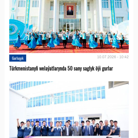
10.07.2026 - 10:42
Gurluşyk
Türkmenistanyň welaýatlarynda 50 sany saglyk öýi gurlar