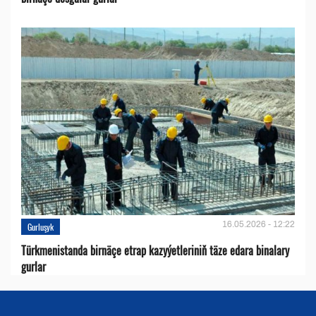
16.05.2026 - 12:22
Gurluşyk
Türkmenistanda birnäçe etrap kazyýetleriniň täze edara binalary
gurlar