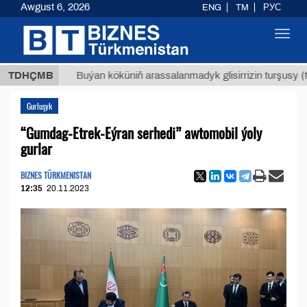
Awgust 6, 2026
ENG
TM
РУС
Toggl
navig
МТ
$129
TDHÇMB
Buýan köküniň arassalanmadyk glisirrizin turşusy (t.)
Gurluşyk
“Gumdag-Etrek-Eýran serhedi” awtomobil ýoly
gurlar
BIZNES TÜRKMENISTAN
12:35
20.11.2023