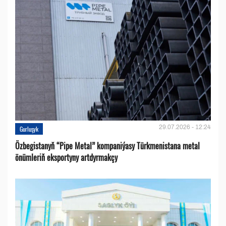
29.07.2026 - 12:24
Gurluşyk
Özbegistanyň “Pipe Metal” kompaniýasy Türkmenistana metal
önümleriň eksportyny artdyrmakçy