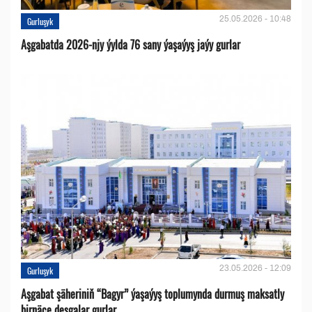
25.05.2026 - 10:48
Gurluşyk
Aşgabatda 2026-njy ýylda 76 sany ýaşaýyş jaýy gurlar
23.05.2026 - 12:09
Gurluşyk
Aşgabat şäheriniň “Bagyr” ýaşaýyş toplumynda durmuş maksatly
birnäçe desgalar gurlar