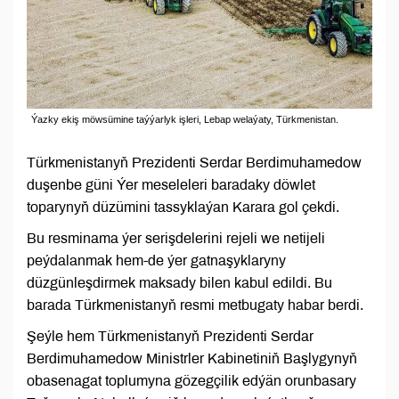
Ýazky ekiş möwsümine taýýarlyk işleri, Lebap welaýaty, Türkmenistan.
Türkmenistanyň Prezidenti Serdar Berdimuhamedow
duşenbe güni Ýer meseleleri baradaky döwlet
toparynyň düzümini tassyklaýan Karara gol çekdi.
Bu resminama ýer serişdelerini rejeli we netijeli
peýdalanmak hem-de ýer gatnaşyklaryny
düzgünleşdirmek maksady bilen kabul edildi. Bu
barada Türkmenistanyň resmi metbugaty habar berdi.
Şeýle hem Türkmenistanyň Prezidenti Serdar
Berdimuhamedow Ministrler Kabinetiniň Başlygynyň
obasenagat toplumyna gözegçilik edýän orunbasary