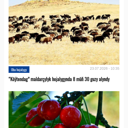
23.07.2026 - 10:35
Oba hojalygy
“Köýtendag” maldarçylyk hojalygynda 8 müň 30 guzy alyndy