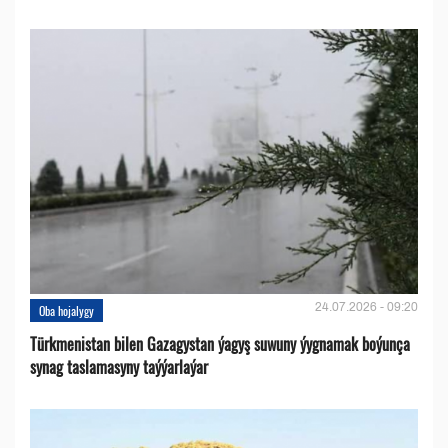
24.07.2026 - 09:20
Oba hojalygy
Türkmenistan bilen Gazagystan ýagyş suwuny ýygnamak boýunça
synag taslamasyny taýýarlaýar