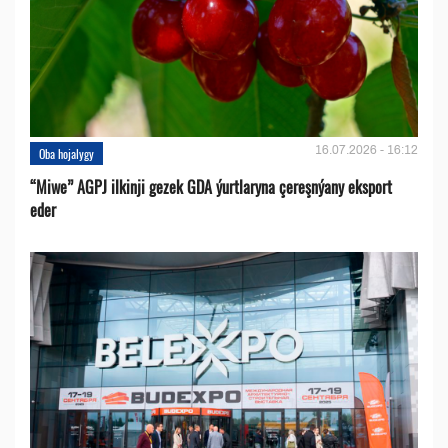
16.07.2026 - 16:12
Oba hojalygy
“Miwe” AGPJ ilkinji gezek GDA ýurtlaryna çereşnýany eksport
eder