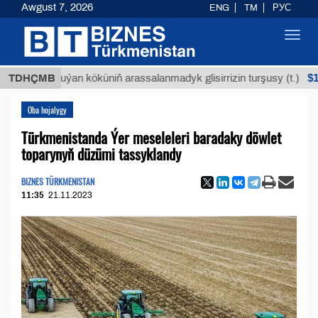
Awgust 7, 2026
ENG
TM
РУС
Toggl
navig
$12935,1
TDHÇMB
Buýan köküniň arassalanmadyk glisirrizin turşusy (t.)
Oba hojalygy
Türkmenistanda Ýer meseleleri baradaky döwlet
toparynyň düzümi tassyklandy
BIZNES TÜRKMENISTAN
11:35
21.11.2023