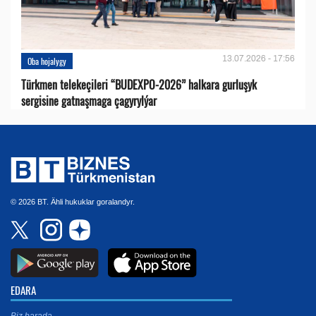
13.07.2026 - 17:56
Oba hojalygy
Türkmen telekeçileri “BUDEXPO-2026” halkara gurluşyk
sergisine gatnaşmaga çagyrylýar
© 2026 BT. Ähli hukuklar goralandyr.
EDARA
Biz barada