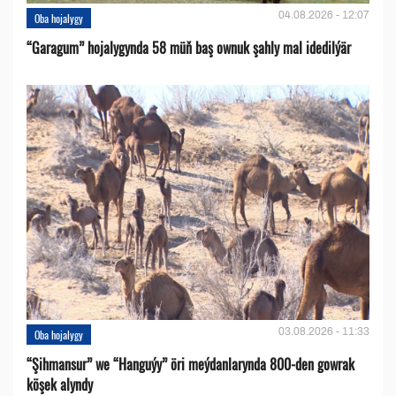
04.08.2026 - 12:07
Oba hojalygy
“Garagum” hojalygynda 58 müň baş ownuk şahly mal idedilýär
03.08.2026 - 11:33
Oba hojalygy
“Şihmansur” we “Hanguýy” öri meýdanlarynda 800-den gowrak
köşek alyndy