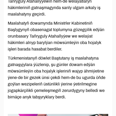
Taňryguly Atahallyýewiň hem-de welaýatlaryň
häkimleriniň gatnaşmagynda sanly ulgam arkaly iş
maslahatyny geçirdi.
Maslahatyň dowamynda Ministrler Kabinetiniň
Başlygynyň obasenagat toplumyna gözegçilik edýän
orunbasary Taňryguly Atahallyýew we welaýat
häkimleri alnyp barylýan möwsümleýin oba hojalyk
işleri barada hasabat berdiler.
Türkmenistanyň döwlet Baştutany iş maslahatyna
gatnaşyjylara ýüzlenip, şu günler dowam edýän
möwsümleýin oba hojalyk işleriniň wajyp ähmiýetine
ýene-de bir gezek ünsi çekdi hem-de bu ugurda öňde
goýlan wezipeleriň üstünlikli ýerine ýetirilmegine
jogapkärçilikli çemeleşmegiň zerurdygyny belledi we
birnäçe anyk tabşyryklary berdi.