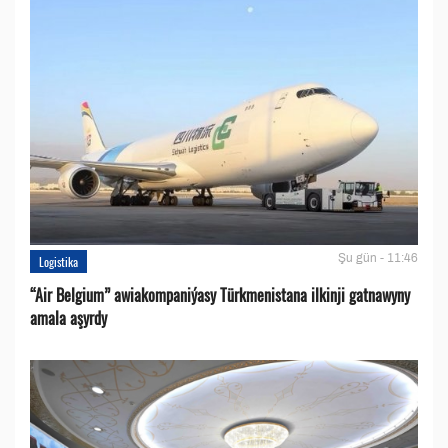
Şu gün - 11:46
Logistika
“Air Belgium” awiakompaniýasy Türkmenistana ilkinji gatnawyny
amala aşyrdy