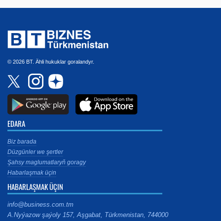
© 2026 BT. Ähli hukuklar goralandyr.
EDARA
Biz barada
Düzgünler we şertler
Şahsy maglumatlaryň goragy
Habarlaşmak üçin
HABARLAŞMAK ÜÇIN
info@business.com.tm
A.Nyýazow şaýoly 157, Aşgabat, Türkmenistan, 744000