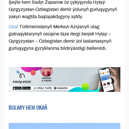
Şeýle hem Sadyr Žaparow öz çykyşynda Hytaý-
Gyrgyzystan-Özbegistan demir ýolunyň gurluşygynyň
ýakyn wagtda başlajakdygyny aýtdy.
Ozal
Türkmenistanyň Merkezi Aziýanyň ulag
gatnaşyklarynyň ösüşine täze itergi berjek Hytaý –
Gyrgyzystan – Özbegistan demir ýol taslamasynyň
gurluşygyna gyzyklanma bildirýändigi bellenildi.
BULARY HEM OKAŇ