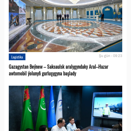
Şu gün - 09:23
Logistika
Gazagystan Beýnew – Saksaulsk aralygyndaky Aral–Hazar
awtomobil ýolunyň gurluşygyna başlady