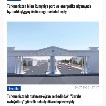
Türkmenistan bilen Rumyniýa port we energetika ulgamynda
hyzmatdaşlygyny ösdürmegi maslahatlaşdy
28.07.2026 - 17:47
Logistika
Türkmenistanda türkmen-eýran serhedindäki “Sarahs
awtoýollary” gümrük nokady döwrebaplaşdyryldy