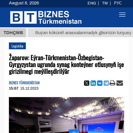
Awgust 8, 2026
ENG
TM
РУС
Toggl
navig
ТМТ
$1
TDHÇMB
Buýan köküniň arassalanmadyk glisirrizin turşusy (t.)
Logistika
Žaparow: Eýran-Türkmenistan-Özbegistan-
Gyrgyzystan ugrunda synag konteýner otlusynyň işe
girizilmegi meýilleşdirilýär
BIZNES TÜRKMENİSTAN
15:07
15.12.2023