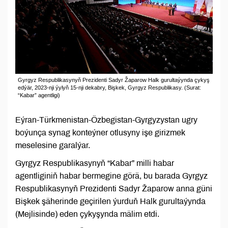
Gyrgyz Respublikasynyň Prezidenti Sadyr Žaparow Halk gurultaýynda çykyş
edýär, 2023-nji ýylyň 15-nji dekabry, Bişkek, Gyrgyz Respublikasy. (Surat:
“Kabar” agentligi)
Eýran-Türkmenistan-Özbegistan-Gyrgyzystan ugry
boýunça synag konteýner otlusyny işe girizmek
meselesine garalýar.
Gyrgyz Respublikasynyň “Kabar” milli habar
agentliginiň habar bermegine görä, bu barada Gyrgyz
Respublikasynyň Prezidenti Sadyr Žaparow anna güni
Bişkek şäherinde geçirilen ýurduň Halk gurultaýynda
(Mejlisinde) eden çykyşynda mälim etdi.