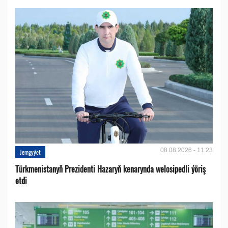
08.08.2026 - 11:23
Jemgyýet
Türkmenistanyň Prezidenti Hazaryň kenarynda welosipedli ýöriş
etdi