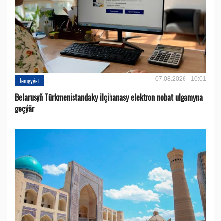
07.08.2026 - 10:01
Jemgyýet
Belarusyň Türkmenistandaky ilçihanasy elektron nobat ulgamyna
geçýär