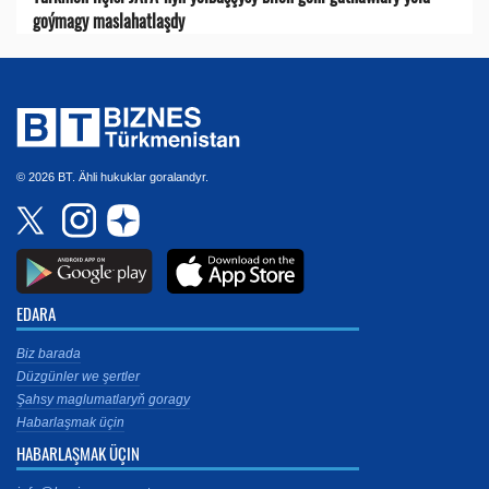
goýmagy maslahatlaşdy
© 2026 BT. Ähli hukuklar goralandyr.
EDARA
Biz barada
Düzgünler we şertler
Şahsy maglumatlaryň goragy
Habarlaşmak üçin
HABARLAŞMAK ÜÇIN