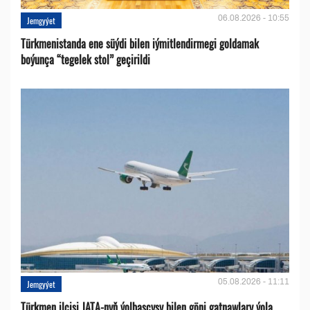
06.08.2026 - 10:55
Jemgyýet
Türkmenistanda ene süýdi bilen iýmitlendirmegi goldamak
boýunça “tegelek stol” geçirildi
05.08.2026 - 11:11
Jemgyýet
Türkmen ilçisi JATA-nyň ýolbaşçysy bilen göni gatnawlary ýola