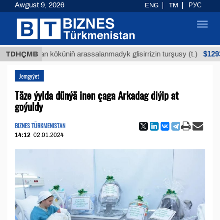
Awgust 9, 2026
ENG
TM
РУС
Toggl
navig
$12935,18
Buýan köküniň arassalanmadyk glisirrizin turşusy (t.)
TDHÇMB
Jemgyýet
Täze ýylda dünýä inen çaga Arkadag diýip at
goýuldy
BIZNES TÜRKMENISTAN
14:12
02.01.2024