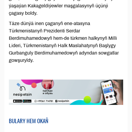
ýaşaýan Kakageldiýewler maşgalasynyň üçünji
çagasy boldy.
Täze dünýä inen çaganyň ene-atasyna
Türkmenistanyň Prezidenti Serdar
Berdimuhamedowyň hem-de türkmen halkynyň Milli
Lideri, Türkmenistanyň Halk Maslahatynyň Başlygy
Gurbanguly Berdimuhamedowyň adyndan sowgatlar
gowşuryldy.
BULARY HEM OKAŇ