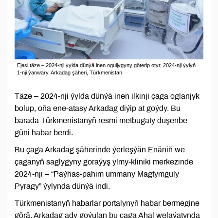
Ejesi täze – 2024-nji ýylda dünýä inen oguljygyny göterip otyr, 2024-nji ýylyň
1-nji ýanwary, Arkadag şäheri, Türkmenistan.
Täze – 2024-nji ýylda dünýä inen ilkinji çaga oglanjyk
bolup, oňa ene-atasy Arkadag diýip at goýdy. Bu
barada Türkmenistanyň resmi metbugaty duşenbe
güni habar berdi.
Bu çaga Arkadag şäherinde ýerleşýän Enäniň we
çaganyň saglygyny goraýyş ylmy-kliniki merkezinde
2024-nji – “Paýhas-pähim ummany Magtymguly
Pyragy” ýylynda dünýä indi.
Türkmenistanyň habarlar portalynyň habar bermegine
görä, Arkadag ady goýulan bu çaga Ahal welaýatynda