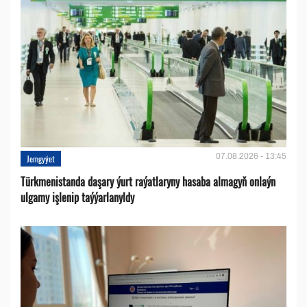
07.08.2026 - 13:45
Jemgyýet
Türkmenistanda daşary ýurt raýatlaryny hasaba almagyň onlaýn
ulgamy işlenip taýýarlanyldy