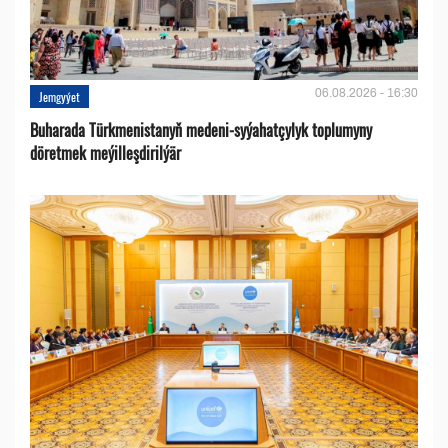
06.08.2026 - 16:30
Jemgyýet
Buharada Türkmenistanyň medeni-syýahatçylyk toplumyny
döretmek meýilleşdirilýär