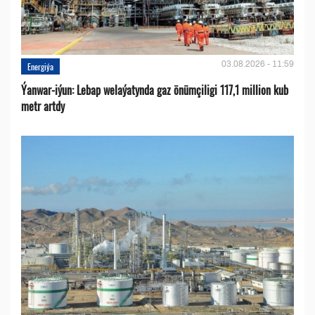
03.08.2026 - 11:59
Energiýa
Ýanwar-iýun: Lebap welaýatynda gaz önümçiligi 117,1 million kub
metr artdy