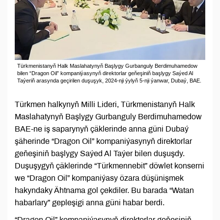
Türkmenistanyň Halk Maslahatynyň Başlygy Gurbanguly Berdimuhamedow
bilen “Dragon Oil” kompaniýasynyň direktorlar geňeşiniň başlygy Saýed Al
Taýeriň arasynda geçirilen duşuşyk, 2024-nji ýylyň 5-nji ýanwar, Dubaý, BAE.
Türkmen halkynyň Milli Lideri, Türkmenistanyň Halk
Maslahatynyň Başlygy Gurbanguly Berdimuhamedow
BAE-ne iş saparynyň çäklerinde anna güni Dubaý
şäherinde “Dragon Oil” kompaniýasynyň direktorlar
geňeşiniň başlygy Saýed Al Taýer bilen duşuşdy.
Duşuşygyň çäklerinde “Türkmennebit” döwlet konserni
we “Dragon Oil” kompaniýasy özara düşünişmek
hakyndaky Ähtnama gol çekdiler. Bu barada “Watan
habarlary” gepleşigi anna güni habar berdi.
“Dragon Oil” kompaniýasynyň direktorlar geňeşiniň