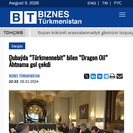
Awgust 9, 2026
ENG
TM
РУС
Toggl
navig
ТМТ
$1
TDHÇMB
Buýan köküniň arassalanmadyk glisirrizin turşusy (t.)
Energiýa
Dubaýda “Türkmennebit” bilen “Dragon Oil”
Ähtnama gol çekdi
BIZNES TÜRKMENISTAN
22:22
05.01.2024