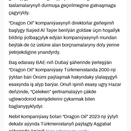
taslamalarynyň durmuşa geçirilmegine gatnaşmaga
çagyryldy.
“Dragon Oil” kompaniýasynyň direktorlar geňeşiniň
başlygy Saýed Al Taýer berilýän goldaw üçin hoşallyk
bildirip ýolbaşçylyk edýän kompaniýasynyň mundan
beýläk-de öz üstüne alan borçnamalaryny doly ýerine
ýetirjekdigine ynandyrdy.
Baş edarasy BAE-niň Dubaý şäherinde ýerleşýän
“Dragon Oil” kompaniýasy Türkmenistanda 2000-nji
ýyldan bäri Önümi paýlaşmak hakyndaky ylalaşygyň
esasynda iş alyp barýar. Onuň işiniň esasy ugry Hazar
deňzinde, “Çeleken” şertnamalaýyn çäkde
uglewodorod serişdelerini çykarmak bilen
baglanyşyklydyr.
Nebit kompaniýasy bolan “Dragon Oil” 2023-nji ýylyň
dekabr aýynda Türkmenistanyň paýtagty Aşgabat