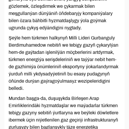
gözlemek, özleşdirmek we çykarmak bilen
meşgullanýan dünýäniň öňdebaryjy kompaniýalary
bilen özara bähbitli hyzmatdaşlygy ýola goýmak
ugrunda çykyş edýändigini nygtady.
Şeýle hem türkmen halkynyň Milli Lideri Gurbanguly
Berdimuhamedow nebitiň we tebigy gazyň çykarylýan
hem-de gaýtadan işlenilýän möçberlerini artdyrmak,
türkmen energiýa serişdeleriniň we taýýar nebit hem-
de gazhimiýa önümleriniň eksportyny ýokarlandyrmak
ýurduň milli ykdysadyýetiniň bu esasy pudagynyň
öňünde durýan gaýragoýulmasyz wezipeleridigini
belledi.
Mundan başga-da, duşuşykda Birleşen Arap
Emirliklerindäki hyzmatdaşlar we maýadarlar türkmen
tebigy gazyny sebitiň ýurtlaryna we beýleki döwletlere
ibermek üçin niýetlenilen gaz geçiriji infrastrukturanyň
gurluşygy bilen baglanşykly täze energetika