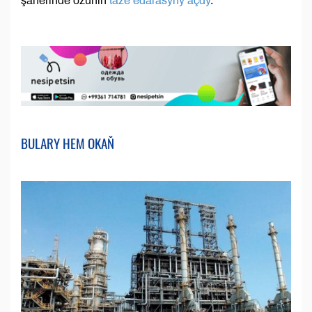
şäherinde özüniň
täze edarasyny açdy
.
BULARY HEM OKAŇ