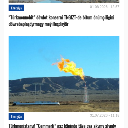
01.08.2026 - 13:57
Energiýa
“Türkmennebit” döwlet konserni TNGIZT-de bitum önümçiligini
döwrebaplaşdyrmagy meýilleşdirýär
31.07.2026 - 11:18
Energiýa
Türkmenistanyň “Çemmerli” gaz käninde täze gaz akymy alyndy