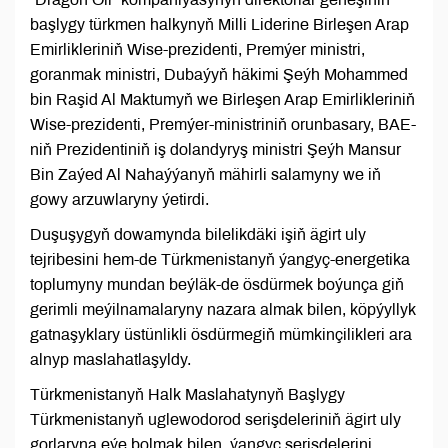
başlygy türkmen halkynyň Milli Liderine Birleşen Arap
Emirlikleriniň Wise-prezidenti, Premýer ministri,
goranmak ministri, Dubaýyň häkimi Şeýh Mohammed
bin Raşid Al Maktumyň we Birleşen Arap Emirlikleriniň
Wise-prezidenti, Premýer-ministriniň orunbasary, BAE-
niň Prezidentiniň iş dolandyryş ministri Şeýh Mansur
Bin Zaýed Al Nahaýýanyň mähirli salamyny we iň
gowy arzuwlaryny ýetirdi.
Duşuşygyň dowamynda bilelikdäki işiň ägirt uly
tejribesini hem-de Türkmenistanyň ýangyç-energetika
toplumyny mundan beýläk-de ösdürmek boýunça giň
gerimli meýilnamalaryny nazara almak bilen, köpýyllyk
gatnaşyklary üstünlikli ösdürmegiň mümkinçilikleri ara
alnyp maslahatlaşyldy.
Türkmenistanyň Halk Maslahatynyň Başlygy
Türkmenistanyň uglewodorod serişdeleriniň ägirt uly
gorlaryna eýe bolmak bilen, ýangyç serişdelerini