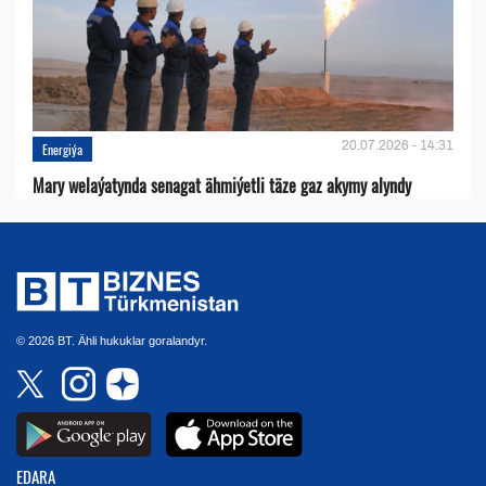
20.07.2026 - 14:31
Energiýa
Mary welaýatynda senagat ähmiýetli täze gaz akymy alyndy
© 2026 BT. Ähli hukuklar goralandyr.
EDARA