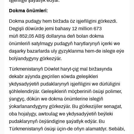
işjeňlige şaýatlyk edýär.
Dokma önümleri:
Dokma pudagy hem biržada öz işjeňligini görkezdi.
Degişli döwürde jemi bahasy 12 million 673
müň 852,05 ABŞ dollaryna deň bolan dokma
önümleriň satylmagy pudagyň harytlarynyň içerki we
daşarky bazarlarda uly gyzyklanma hem-de islege eýe
bolýandygyny görkezýär.
Türkmenistanyň Döwlet haryt-çig mal biržasynda
dekabr aýynda geçirilen söwda geleşikleri
ykdysadyýetiň pudaklarynyň işjeňligini we dürlüligini
şöhlelendirýär. Geleşikleriň möçberiniň ösüşi polimer,
ýangyç, dökün we dokma önümlerine islegiň
ýokarlanandygyny görkezýär. Bu görkezijiler senagat,
oba hojalygy, awtoulag we ykdysadyýetiň beýleki
pudaklarynyň ösýändigine şaýatlyk edýär. Bu
Türkmenistanyň ösüşi üçin-de oňyn alamatdyr. Sebäbi,