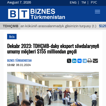
Awgust 7, 2026
ENG
TM
РУС
Toggl
navig
$12935,18
Buýan köküniň arassalanmadyk glisirrizin turşusy (t.)
TDHÇMB
Birža
Dekabr 2023: TDHÇMB-daky eksport söwdalarynyň
umumy möçberi $155 milliondan geçdi
BIZNES TÜRKMENISTAN
13:02
06.01.2024