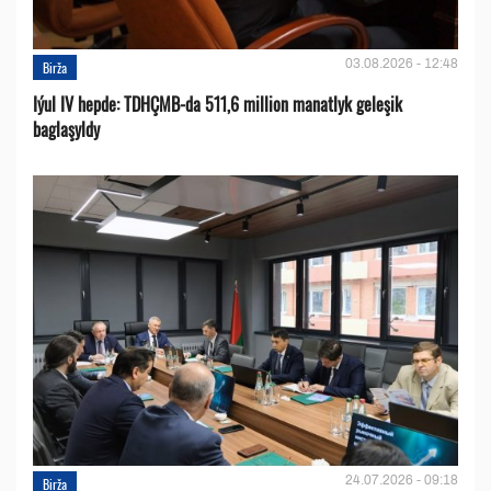
03.08.2026 - 12:48
Birža
Iýul IV hepde: TDHÇMB-da 511,6 million manatlyk geleşik
baglaşyldy
24.07.2026 - 09:18
Birža