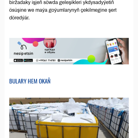
biržadaky işjeň söwda geleşikleri ykdysadyýetiň
ösüşine we maýa goýumlarynyň çekilmegine şert
döredýär.
BULARY HEM OKAŇ