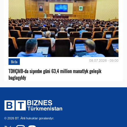
08.07.2026 - 09:00
Birža
TDHÇMB-da sişenbe güni 63,4 million manatlyk geleşik
baglaşyldy
© 2026 BT. Ähli hukuklar goralandyr.