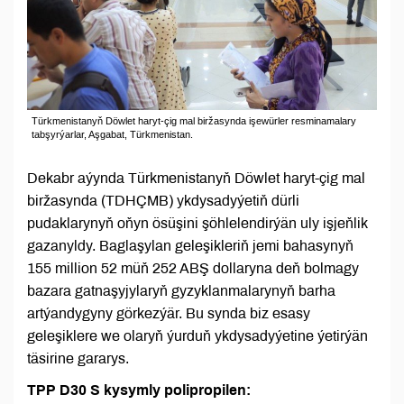
Türkmenistanyň Döwlet haryt-çig mal biržasynda işewürler resminamalary
tabşyrýarlar, Aşgabat, Türkmenistan.
Dekabr aýynda Türkmenistanyň Döwlet haryt-çig mal
biržasynda (TDHÇMB) ykdysadyýetiň dürli
pudaklarynyň oňyn ösüşini şöhlelendirýän uly işjeňlik
gazanyldy. Baglaşylan geleşikleriň jemi bahasynyň
155 million 52 müň 252 ABŞ dollaryna deň bolmagy
bazara gatnaşyjylaryň gyzyklanmalarynyň barha
artýandygyny görkezýär. Bu synda biz esasy
geleşiklere we olaryň ýurduň ykdysadyýetine ýetirýän
täsirine gararys.
TPP D30 S kysymly polipropilen: