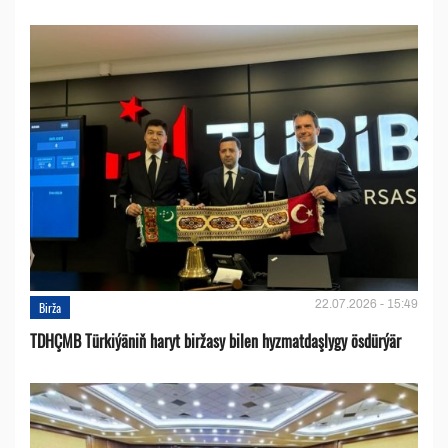
22.07.2026 - 15:49
Birža
TDHÇMB Türkiýäniň haryt biržasy bilen hyzmatdaşlygy ösdürýär