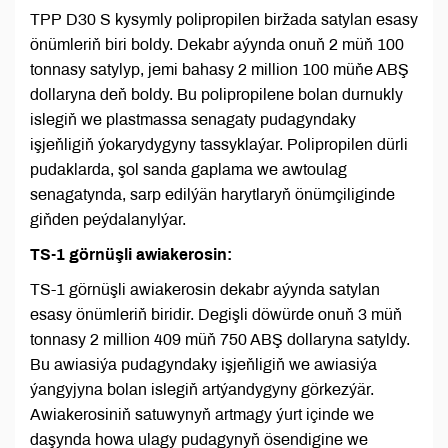
TPP D30 S kysymly polipropilen biržada satylan esasy
önümleriň biri boldy. Dekabr aýynda onuň 2 müň 100
tonnasy satylyp, jemi bahasy 2 million 100 müňe ABŞ
dollaryna deň boldy. Bu polipropilene bolan durnukly
islegiň we plastmassa senagaty pudagyndaky
işjeňligiň ýokarydygyny tassyklaýar. Polipropilen dürli
pudaklarda, şol sanda gaplama we awtoulag
senagatynda, sarp edilýän harytlaryň önümçiliginde
giňden peýdalanylýar.
TS-1 görnüşli awiakerosin:
TS-1 görnüşli awiakerosin dekabr aýynda satylan
esasy önümleriň biridir. Degişli döwürde onuň 3 müň
tonnasy 2 million 409 müň 750 ABŞ dollaryna satyldy.
Bu awiasiýa pudagyndaky işjeňligiň we awiasiýa
ýangyjyna bolan islegiň artýandygyny görkezýär.
Awiakerosiniň satuwynyň artmagy ýurt içinde we
daşynda howa ulagy pudagynyň ösendigine we