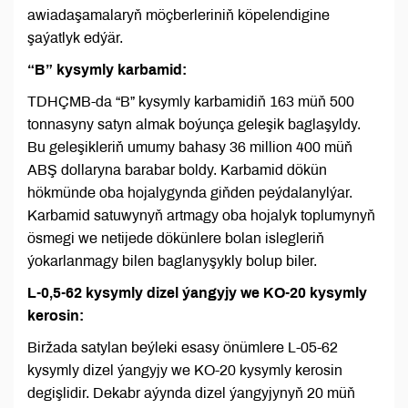
awiadaşamalaryň möçberleriniň köpelendigine
şaýatlyk edýär.
“B” kysymly karbamid:
TDHÇMB-da “B” kysymly karbamidiň 163 müň 500
tonnasyny satyn almak boýunça geleşik baglaşyldy.
Bu geleşikleriň umumy bahasy 36 million 400 müň
ABŞ dollaryna barabar boldy. Karbamid dökün
hökmünde oba hojalygynda giňden peýdalanylýar.
Karbamid satuwynyň artmagy oba hojalyk toplumynyň
ösmegi we netijede dökünlere bolan islegleriň
ýokarlanmagy bilen baglanyşykly bolup biler.
L-0,5-62 kysymly dizel ýangyjy we KO-20 kysymly
kerosin:
Biržada satylan beýleki esasy önümlere L-05-62
kysymly dizel ýangyjy we KO-20 kysymly kerosin
degişlidir. Dekabr aýynda dizel ýangyjynyň 20 müň