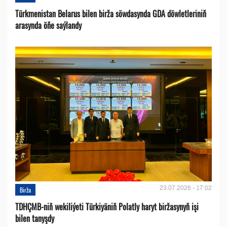
Türkmenistan Belarus bilen birža söwdasynda GDA döwletleriniň
arasynda öňe saýlandy
23.07.2026 - 17:02
Birža
TDHÇMB-niň wekiliýeti Türkiyäniň Polatly haryt biržasynyň işi
bilen tanyşdy