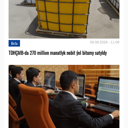
06.08.2026 - 11:06
Birža
TDHÇMB-da 270 million manatlyk nebit ýol bitumy satyldy