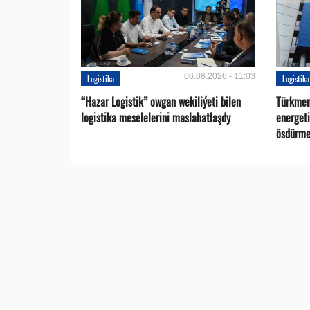
06.08.2026 - 11:03
Logistika
Logistika
“Hazar Logistik” owgan wekiliýeti bilen
Türkmen
logistika meselelerini maslahatlaşdy
energet
ösdürme