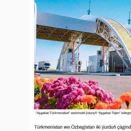
“Aşgabat-Türkmenabat” awtomobil ýolunyň “Aşgabat-Tejen” bölegi
Türkmenistan we Özbegistan iki ýurduň çägind