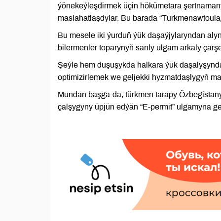
ýönekeýleşdirmek üçin hökümetara şertnamany
maslahatlaşdylar. Bu barada “Türkmenawtoulagl
Bu mesele iki ýurduň ýük daşaýjylaryndan aly
bilermenler toparynyň sanly ulgam arkaly çarş
Şeýle hem duşuşykda halkara ýük daşalyşynda 
optimizirlemek we geljekki hyzmatdaşlygyň mak
Mundan başga-da, türkmen tarapy Özbegistany
çalşygyny üpjün edýän “E-permit” ulgamyna ge