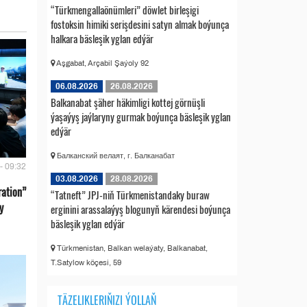
“Türkmengallaönümleri” döwlet birleşigi
fostoksin himiki serişdesini satyn almak boýunça
halkara bäsleşik yglan edýär
Aşgabat, Arçabil Şaýoly 92
06.08.2026
26.08.2026
Balkanabat şäher häkimligi kottej görnüşli
ýaşaýyş jaýlaryny gurmak boýunça bäsleşik yglan
edýär
Балканский велаят, г. Балканабат
- 09:32
03.08.2026
28.08.2026
ration”
“Tatneft” JPJ-niň Türkmenistandaky buraw
y
erginini arassalaýyş blogunyň kärendesi boýunça
bäsleşik yglan edýär
Türkmenistan, Balkan welaýaty, Balkanabat,
T.Satylow köçesi, 59
TÄZELIKLERIŇIZI ÝOLLAŇ