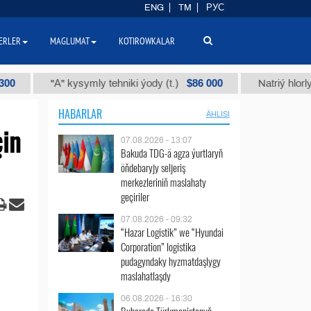
ENG
TM
РУС
ERLER
MAGLUMAT
KOTIROWKALAR
$86 000
"А" kysymly tehniki ýody (t.)
Natriý hlorly (nahar 
HABARLAR
ÄHLISI
çin
07.08.2026 - 13:07
Bakuda TDG-ä agza ýurtlaryň
öňdebaryjy seljeriş
merkezleriniň maslahaty
geçiriler
07.08.2026 - 09:32
“Hazar Logistik” we “Hyundai
Corporation” logistika
pudagyndaky hyzmatdaşlygy
maslahatlaşdy
06.08.2026 - 16:30