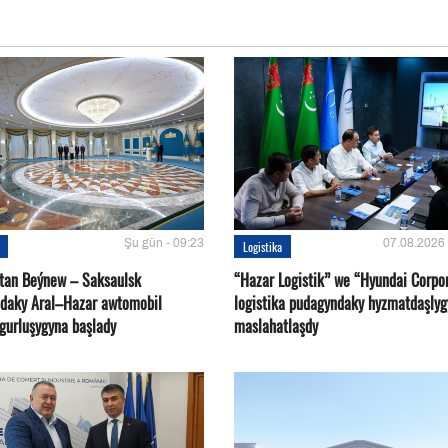
Şu gün - 09:23
07.08.2026 
Logistika
tan Beýnew – Saksaulsk
“Hazar Logistik” we “Hyundai Corpo
ndaky Aral–Hazar awtomobil
logistika pudagyndaky hyzmatdaşlyg
 gurluşygyna başlady
maslahatlaşdy