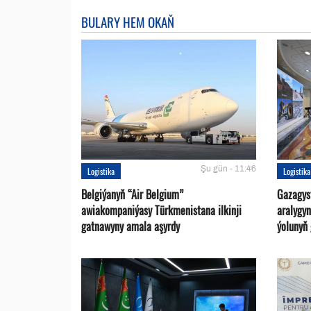
BULARY HEM OKAŇ
Şu gün - 11:46
Logistika
Logistika
Belgiýanyň “Air Belgium”
Gazagys
awiakompaniýasy Türkmenistana ilkinji
aralygy
gatnawyny amala aşyrdy
ýolunyň