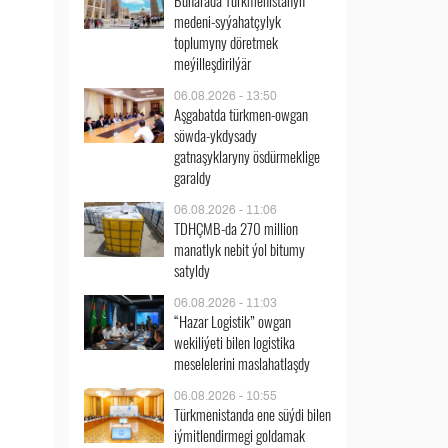
Buharada Türkmenistanyň
medeni-syýahatçylyk
toplumyny döretmek
meýilleşdirilýär
06.08.2026 - 13:50
Aşgabatda türkmen-owgan
söwda-ykdysady
gatnaşyklaryny ösdürmeklige
garaldy
06.08.2026 - 11:06
TDHÇMB-da 270 million
manatlyk nebit ýol bitumy
satyldy
06.08.2026 - 11:03
“Hazar Logistik” owgan
wekiliýeti bilen logistika
meselelerini maslahatlaşdy
06.08.2026 - 10:55
Türkmenistanda ene süýdi bilen
iýmitlendirmegi goldamak