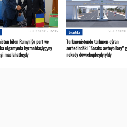
30.07.2026 - 15:35
28.07.2026 
Logistika
istan bilen Rumyniýa port we
Türkmenistanda türkmen-eýran
ika ulgamynda hyzmatdaşlygyny
serhedindäki “Sarahs awtoýollary” 
gi maslahatlaşdy
nokady döwrebaplaşdyryldy