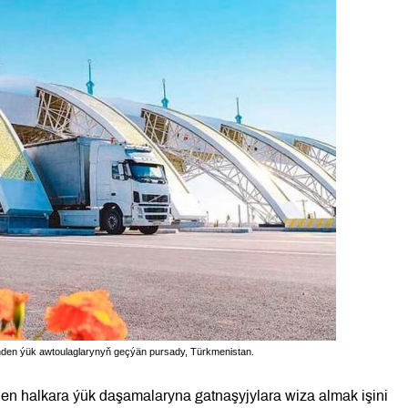
nden ýük awtoulaglarynyň geçýän pursady, Türkmenistan.
en halkara ýük daşamalaryna gatnaşyjylara wiza almak işini