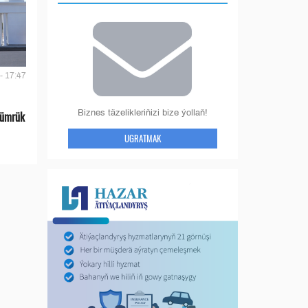
- 17:47
Biznes täzelikleriňizi bize ýollaň!
gümrük
UGRATMAK