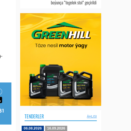
boýunça “tegelek stol” geçirildi
ş-
TENDERLER
ÄHLISI
06.08.2026
16.09.2026