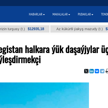
HABARLAR
MAKALALAR
PUDAKLAR
TEND
$12935,18
$300
şusy (t.)
Az kükürtli ýakyş mazudy (t.)
gistan halkara ýük daşaýjylar ü
ýleşdirmekçi