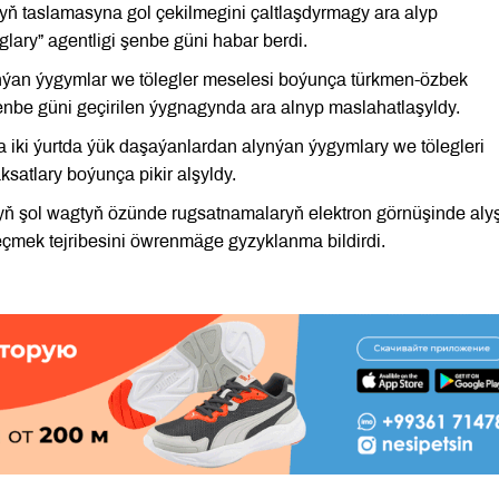
ň taslamasyna gol çekilmegini çaltlaşdyrmagy ara alyp
ary” agentligi şenbe güni habar berdi.
nýan ýygymlar we tölegler meselesi boýunça türkmen-özbek
enbe güni geçirilen ýygnagynda ara alnyp maslahatlaşyldy.
iki ýurtda ýük daşaýanlardan alynýan ýygymlary we tölegleri
satlary boýunça pikir alşyldy.
ň şol wagtyň özünde rugsatnamalaryň elektron görnüşinde aly
çmek tejribesini öwrenmäge gyzyklanma bildirdi.