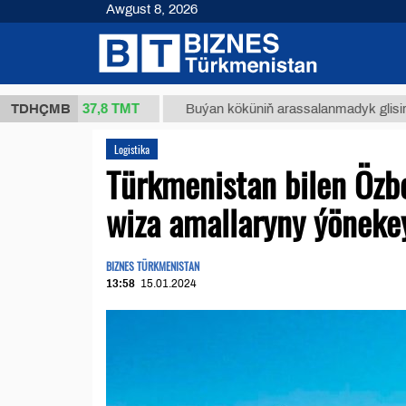
Awgust 8, 2026
37,8 ТМТ
(kg.)
TDHÇMB
Buýan köküniň arassalanmadyk glisirrizin tur
Logistika
Türkmenistan bilen Özbe
wiza amallaryny ýöneke
BIZNES TÜRKMENISTAN
13:58
15.01.2024