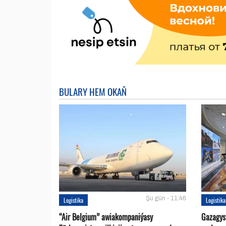
BULARY HEM OKAŇ
Şu gün - 11:46
Logistika
Logistika
“Air Belgium” awiakompaniýasy
Gazagys