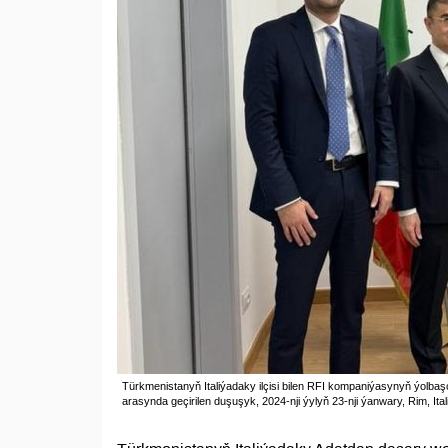
Türkmenistanyň Italiýadaky ilçisi bilen RFI kompaniýasynyň ýolbaşç
arasynda geçirilen duşuşyk, 2024-nji ýylyň 23-nji ýanwary, Rim, Ital