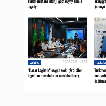
Türkmenistana ilkinji gatnawyny amala
aralygy
aşyrdy
ýolunyň
06.08.2026 - 11:03
Logistika
Logistika
“Hazar Logistik” owgan wekiliýeti bilen
Türkmen
logistika meselelerini maslahatlaşdy
energet
ösdürme