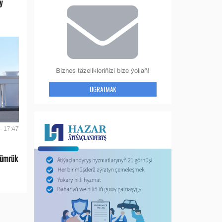
y
Biznes täzelikleriňizi bize ýollaň!
UGRATMAK
- 17:47
gümrük