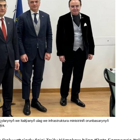
ylarynyň we Italiýanyň ulag we infrastruktura ministriniň orunbasarynyň
iýa.