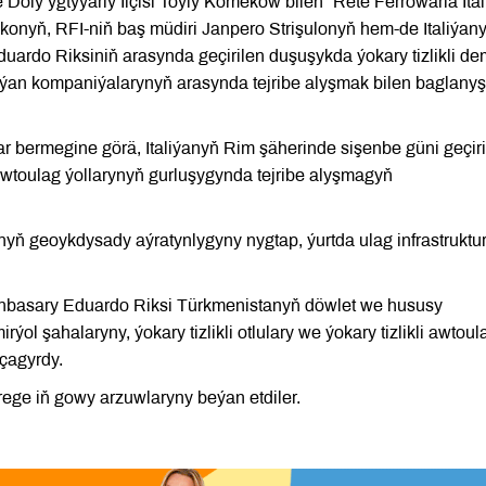
Doly ygtyýarly Ilçisi Toýly Kömekow bilen “Rete Ferrowaria Ital
konyň, RFI-niň baş müdiri Janpero Strişulonyň hem-de Italiýan
duardo Riksiniň arasynda geçirilen duşuşykda ýokary tizlikli de
ýan kompaniýalarynyň arasynda tejribe alyşmak bilen baglanyş
r bermegine görä, Italiýanyň Rim şäherinde sişenbe güni geçir
 awtoulag ýollarynyň gurluşygynda tejribe alyşmagyň
yň geoykdysady aýratynlygyny nygtap, ýurtda ulag infrastruktu
 orunbasary Eduardo Riksi Türkmenistanyň döwlet we hususy
rýol şahalaryny, ýokary tizlikli otlulary we ýokary tizlikli awtoul
çagyrdy.
ege iň gowy arzuwlaryny beýan etdiler.