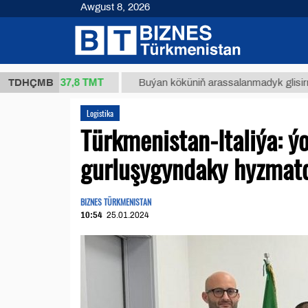
Awgust 8, 2026
37,8 ТМТ
kg.)
TDHÇMB
Buýan köküniň arassalanmadyk glisirrizin turş
Logistika
Türkmenistan-Italiýa: ýo
gurluşygyndaky hyzmatd
BIZNES TÜRKMENISTAN
10:54
25.01.2024