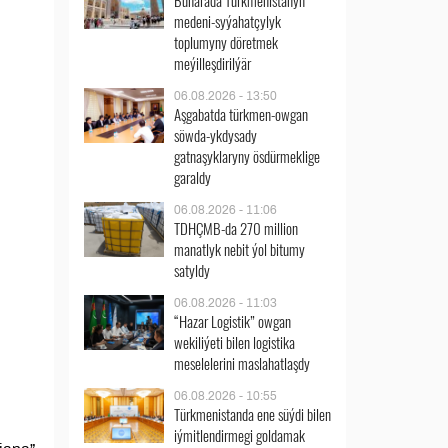
Buharada Türkmenistanyň
medeni-syýahatçylyk
toplumyny döretmek
meýilleşdirilýär
06.08.2026 - 13:50
Aşgabatda türkmen-owgan
söwda-ykdysady
gatnaşyklaryny ösdürmeklige
garaldy
06.08.2026 - 11:06
TDHÇMB-da 270 million
manatlyk nebit ýol bitumy
satyldy
06.08.2026 - 11:03
“Hazar Logistik” owgan
wekiliýeti bilen logistika
meselelerini maslahatlaşdy
06.08.2026 - 10:55
Türkmenistanda ene süýdi bilen
iýmitlendirmegi goldamak