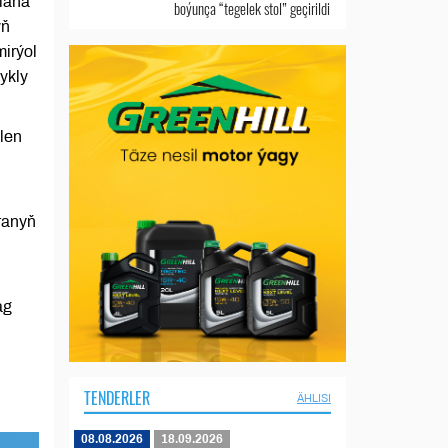
iana”
boýunça “tegelek stol” geçirildi
yň
mirýol
ykly
ilen
ranyň
ag
TENDERLER
ÄHLISI
08.08.2026
18.09.2026