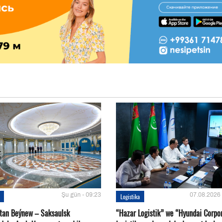
Şu gün - 09:23
07.08.2026 
Logistika
tan Beýnew – Saksaulsk
“Hazar Logistik” we “Hyundai Corpo