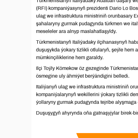
Türkmenistanyň Italiýadaky Adatdan daşary we 
(RFI) kompaniýasynyň prezidenti Dario Lo Bos
ulag we infrastruktura ministriniň orunbasary E
şahalaryny gurmak pudagynda türkmen we ital
meseleler ara alnyp maslahatlaşyldy.
Türkmenistanyň Italiýadaky ilçihanasynyň haba
duşuşykda ýokary tizlikli otlularyň, şeýle hem
mümkinçiliklerine hem garaldy.
Ilçi Toýly Kömekow öz gezeginde Türkmenistan
ösmegine uly ähmiýet berýändigini belledi.
Italiýanyň ulag we infrastruktura ministriniň
kompaniýalarynyň wekillerini ýokary tizlikli demi
ýollaryny gurmak pudagynda tejribe alyşmaga 
Duşuşygyň ahyrynda oňa gatnaşyjylar birek-bir