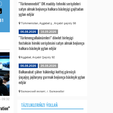
“Türkmennebit” DK maddy-tehniki serişdeleri
satyn almak boýunça halkara bäsleşigi gaýtadan
yglan edýär
Türkmenistan, Aşgabat ş., Arçabil şaýoly 56
06.08.2026
16.09.2026
“Türkmengallaönümleri” döwlet birleşigi
fostoksin himiki serişdesini satyn almak boýunça
halkara bäsleşik yglan edýär
Aşgabat, Arçabil Şaýoly 92
06.08.2026
26.08.2026
Balkanabat şäher häkimligi kottej görnüşli
ýaşaýyş jaýlaryny gurmak boýunça bäsleşik yglan
edýär
Балканский велаят, г. Балканабат
- 09:32
TÄZELIKLERIŇIZI ÝOLLAŇ
ration”