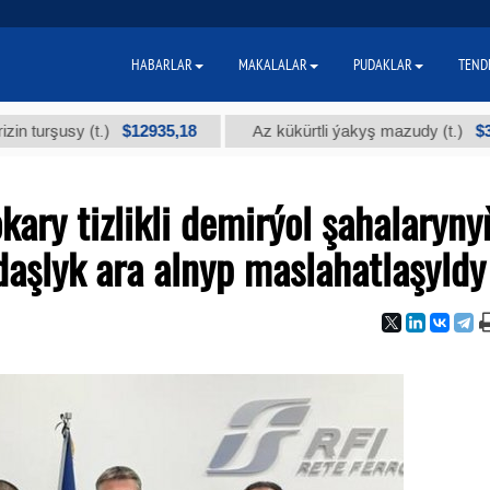
HABARLAR
MAKALALAR
PUDAKLAR
TEND
$12935,18
$300
usy (t.)
Az kükürtli ýakyş mazudy (t.)
kary tizlikli demirýol şahalaryny
aşlyk ara alnyp maslahatlaşyldy