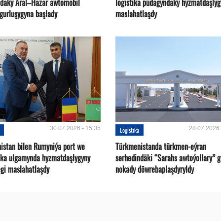
ndaky Aral–Hazar awtomobil
logistika pudagyndaky hyzmatdaşlyg
 gurluşygyna başlady
maslahatlaşdy
30.07.2026 - 15:35
28.07.2026 
Logistika
istan bilen Rumyniýa port we
Türkmenistanda türkmen-eýran
ika ulgamynda hyzmatdaşlygyny
serhedindäki “Sarahs awtoýollary” 
gi maslahatlaşdy
nokady döwrebaplaşdyryldy