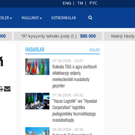
ENG
TM
РУС
ERLER
MAGLUMAT
KOTIROWKALAR
$86 000
"А" kysymly tehniki ýody (t.)
Natriý hlorly (nahar 
HABARLAR
ÄHLISI
ň
07.08.2026 - 13:07
Bakuda TDG-ä agza ýurtlaryň
öňdebaryjy seljeriş
merkezleriniň maslahaty
geçiriler
07.08.2026 - 09:32
“Hazar Logistik” we “Hyundai
Corporation” logistika
pudagyndaky hyzmatdaşlygy
maslahatlaşdy
06.08.2026 - 16:30