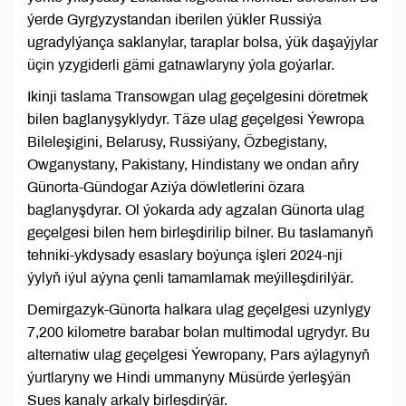
ýerde Gyrgyzystandan iberilen ýükler Russiýa
ugradylýança saklanylar, taraplar bolsa, ýük daşaýjylar
üçin yzygiderli gämi gatnawlaryny ýola goýarlar.
Ikinji taslama Transowgan ulag geçelgesini döretmek
bilen baglanyşyklydyr. Täze ulag geçelgesi Ýewropa
Bileleşigini, Belarusy, Russiýany, Özbegistany,
Owganystany, Pakistany, Hindistany we ondan aňry
Günorta-Gündogar Aziýa döwletlerini özara
baglanyşdyrar. Ol ýokarda ady agzalan Günorta ulag
geçelgesi bilen hem birleşdirilip bilner. Bu taslamanyň
tehniki-ykdysady esaslary boýunça işleri 2024-nji
ýylyň iýul aýyna çenli tamamlamak meýilleşdirilýär.
Demirgazyk-Günorta halkara ulag geçelgesi uzynlygy
7,200 kilometre barabar bolan multimodal ugrydyr. Bu
alternatiw ulag geçelgesi Ýewropany, Pars aýlagynyň
ýurtlaryny we Hindi ummanyny Müsürde ýerleşýän
Sues kanaly arkaly birleşdirýär.