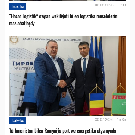
06.08.2026 - 11:03
Logistika
“Hazar Logistik” owgan wekiliýeti bilen logistika meselelerini
maslahatlaşdy
30.07.2026 - 15:35
Logistika
Türkmenistan bilen Rumyniýa port we energetika ulgamynda