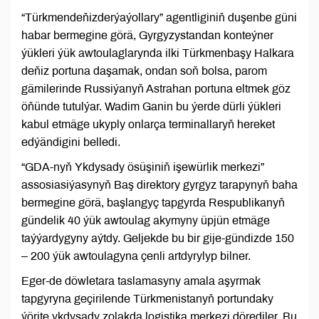
“Türkmendeňizderýaýollary” agentliginiň duşenbe güni
habar bermegine görä, Gyrgyzystandan konteýner
ýükleri ýük awtoulaglarynda ilki Türkmenbaşy Halkara
deňiz portuna daşamak, ondan soň bolsa, parom
gämilerinde Russiýanyň Astrahan portuna eltmek göz
öňünde tutulýar. Wadim Ganin bu ýerde dürli ýükleri
kabul etmäge ukyply onlarça terminallaryň hereket
edýändigini belledi.
“GDA-nyň Ykdysady ösüşiniň işewürlik merkezi”
assosiasiýasynyň Baş direktory gyrgyz tarapynyň baha
bermegine görä, başlangyç tapgyrda Respublikanyň
gündelik 40 ýük awtoulag akymyny üpjün etmäge
taýýardygyny aýtdy. Geljekde bu bir gije-gündizde 150
– 200 ýük awtoulagyna çenli artdyrylyp bilner.
Eger-de döwletara taslamasyny amala aşyrmak
tapgyryna geçirilende Türkmenistanyň portundaky
ýörite ykdysady zolakda logistika merkezi dörediler. Bu