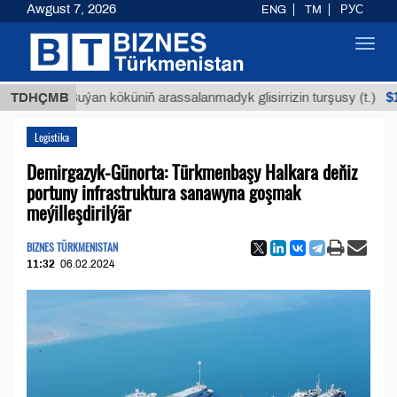
Awgust 7, 2026
ENG
TM
РУС
Toggl
navig
$12935,18
TDHÇMB
Buýan köküniň arassalanmadyk glisirrizin turşusy (t.)
Logistika
Demirgazyk-Günorta: Türkmenbaşy Halkara deňiz
portuny infrastruktura sanawyna goşmak
meýilleşdirilýär
BIZNES TÜRKMENISTAN
11:32
06.02.2024