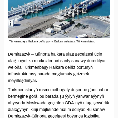
Türkmenbaşy Halkara deňiz porty, Balkan welaýaty, Türkmenistan.
Demirgazyk – Günorta halkara ulag geçelgesi üçin
ulag-logistika merkezleriniň sanly sanawy döredilýär
we oňa Türkmenbaşy Halkara deňiz portunyň
infrastrukturasy barada maglumaty girizmek
meýilleşdirilýär.
Türkmenistanyň resmi metbugaty duşenbe güni habar
bermegine görä, bu barada şu ýylyň ýanwar aýynyň
ahyrynda Moskwada geçirilen GDA-nyň ulag işewürlik
dialogynyň ikinji mejlisinde mälim edilýär. Bu sanaw
Demirgazyk-Günorta geçelgesi boýunça logistika