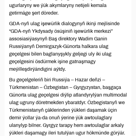
ugurlaryny we ýük akymlaryny netijeli kemala
getirmäge şert döreder.
GDA-nyň ulag işewürlik dialogynyň ikinji mejlisinde
“GDA-nyň Ykdysady ösüşiniň işewürlik merkezi”
assosiasiýasynyň Baş direktory Wadim Ganin
Russiýanyň Demirgazyk-Günorta halkara ulag
geçelgesi bilen baglanyşykly geljegi uly iki ulag
geçelgesini ösdürmek işine gatnaşmagy
meýilleşdirýändigini aýtdy.
Bu geçelgeleriň biri Russiýa – Hazar deňzi –
Türkmenistan – Özbegistan – Gyrgyzystan, başgaça
Günorta ulag geçelgesi diýlip atlandyrylýan multimodal
ulag ugruny döretmekden ybaratdyr. Özbegistanyň we
Türkmenistanyň çäklerinden ýükleri daşamak üçin
demir ýollar ýa-da onuň ýerine ýük awtoulaglary
ulanylyp bilner. Gyrgyz tarapy hem awtoulaglar arkaly
ýükleri daşamagy ileri tutulýan ugur hökmünde görýär.