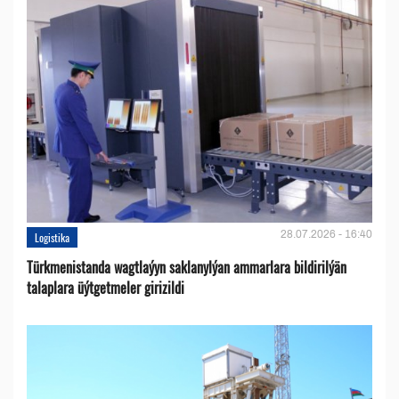
28.07.2026 - 16:40
Logistika
Türkmenistanda wagtlaýyn saklanylýan ammarlara bildirilýän
talaplara üýtgetmeler girizildi