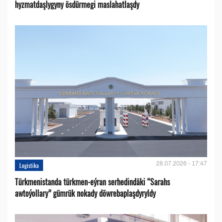
hyzmatdaşlygyny ösdürmegi maslahatlaşdy
28.07.2026 - 17:47
Logistika
Türkmenistanda türkmen-eýran serhedindäki “Sarahs
awtoýollary” gümrük nokady döwrebaplaşdyryldy