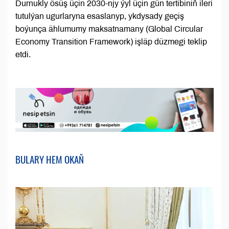
Durnukly ösüş üçin 2030-njy ýyl üçin gün tertibiniň ileri
tutulýan ugurlaryna esaslanyp, ykdysady geçiş
boýunça ählumumy maksatnamany (Global Circular
Economy Transition Framework) işläp düzmegi teklip
etdi.
BULARY HEM OKAŇ