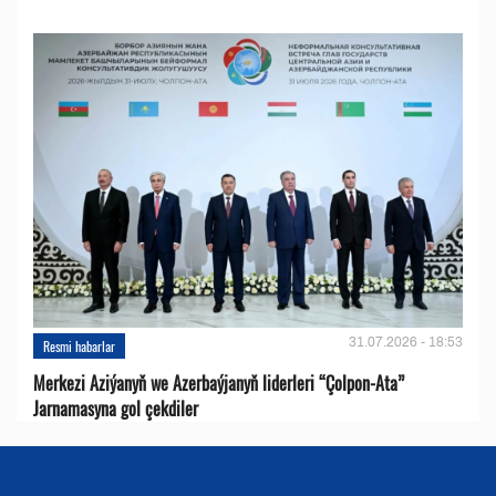
31.07.2026 - 18:53
Resmi habarlar
Merkezi Aziýanyň we Azerbaýjanyň liderleri “Çolpon-Ata”
Jarnamasyna gol çekdiler