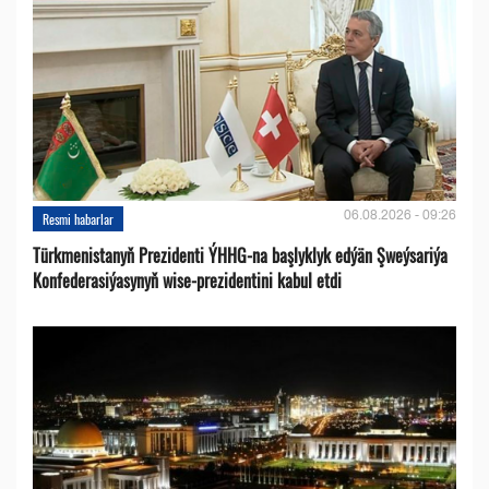
06.08.2026 - 09:26
Resmi habarlar
Türkmenistanyň Prezidenti ÝHHG-na başlyklyk edýän Şweýsariýa
Konfederasiýasynyň wise-prezidentini kabul etdi