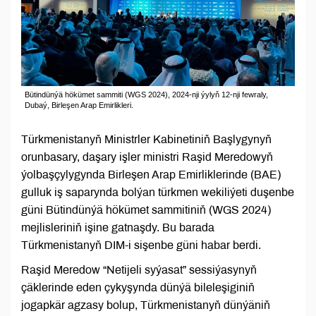
Bütindünýä hökümet sammiti (WGS 2024), 2024-nji ýylyň 12-nji fewraly,
Dubaý, Birleşen Arap Emirlikleri.
Türkmenistanyň Ministrler Kabinetiniň Başlygynyň
orunbasary, daşary işler ministri Raşid Meredowyň
ýolbaşçylygynda Birleşen Arap Emirliklerinde (BAE)
gulluk iş saparynda bolýan türkmen wekiliýeti duşenbe
güni Bütindünýä hökümet sammitiniň (WGS 2024)
mejlisleriniň işine gatnaşdy. Bu barada
Türkmenistanyň DIM-i sişenbe güni habar berdi.
Raşid Meredow “Netijeli syýasat” sessiýasynyň
çäklerinde eden çykyşynda dünýä bileleşiginiň
jogapkär agzasy bolup, Türkmenistanyň dünýäniň