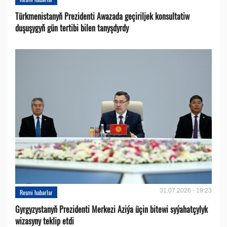
Türkmenistanyň Prezidenti Awazada geçiriljek konsultatiw
duşuşygyň gün tertibi bilen tanyşdyrdy
31.07.2026 - 19:23
Resmi habarlar
Gyrgyzystanyň Prezidenti Merkezi Aziýa üçin bitewi syýahatçylyk
wizasyny teklip etdi