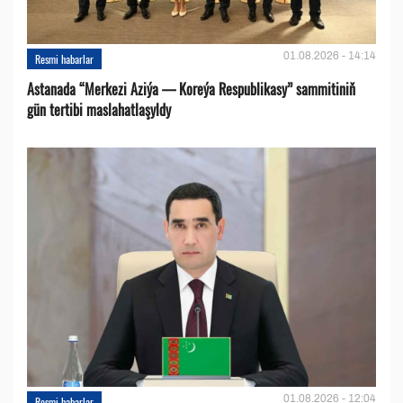
01.08.2026 - 14:14
Resmi habarlar
Astanada “Merkezi Aziýa — Koreýa Respublikasy” sammitiniň
gün tertibi maslahatlaşyldy
01.08.2026 - 12:04
Resmi habarlar