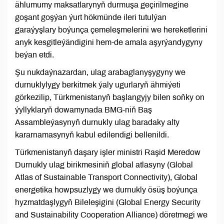
ählumumy maksatlarynyň durmuşa geçirilmegine
goşant goşýan ýurt hökmünde ileri tutulýan
garaýyşlary boýunça çemeleşmelerini we hereketlerini
anyk kesgitleýändigini hem-de amala aşyrýandygyny
beýan etdi.
Şu nukdaýnazardan, ulag arabaglanyşygyny we
durnuklylygy berkitmek ýaly ugurlaryň ähmiýeti
görkezilip, Türkmenistanyň başlangyjy bilen soňky on
ýyllyklaryň dowamynada BMG-niň Baş
Assambleýasynyň durnukly ulag baradaky alty
kararnamasynyň kabul edilendigi bellenildi.
Türkmenistanyň daşary işler ministri Raşid Meredow
Durnukly ulag birikmesiniň global atlasyny (Global
Atlas of Sustainable Transport Connectivity), Global
energetika howpsuzlygy we durnukly ösüş boýunça
hyzmatdaşlygyň Bileleşigini (Global Energy Security
and Sustainability Cooperation Alliance) döretmegi we