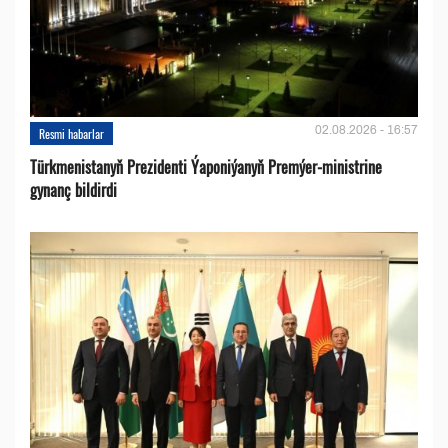
02.08.2026 - 16:57
Resmi habarlar
Türkmenistanyň Prezidenti Ýaponiýanyň Premýer-ministrine
gynanç bildirdi