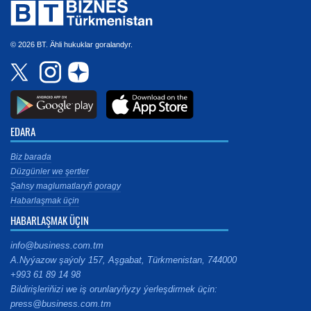
© 2026 BT. Ähli hukuklar goralandyr.
EDARA
Biz barada
Düzgünler we şertler
Şahsy maglumatlaryň goragy
Habarlaşmak üçin
HABARLAŞMAK ÜÇIN
info@business.com.tm
A.Nyýazow şaýoly 157, Aşgabat, Türkmenistan, 744000
+993 61 89 14 98
Bildirişleriňizi we iş orunlaryňyzy ýerleşdirmek üçin:
press@business.com.tm