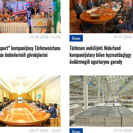
05.08.2026 - 11:02
30.07.2026 
Biznes
sport” kompaniýasy Türkmenistana
Türkmen wekiliýeti Niderland
un önümleriniň görnüşlerini
kompaniýalary bilen hyzmatdaşlygy
ösdürmegiň ugurlaryna garady
28.07.2026 - 10:03
27.07.2026 
Biznes