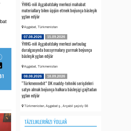
ÝHHG-niň Aşgabatdaky merkezi mahabat
y
materiallary bilen üpjün etmek boýunça bäsleşik
yglan edýär
abat
Aşgabat, Türkmenistan
07.08.2026
15.09.2026
ÝHHG-niň Aşgabatdaky merkezi awtoulag
duralgasynda bassyrmalary gurmak boýunça
bäsleşik yglan edýär
Aşgabat, Türkmenistan
08.08.2026
18.09.2026
“Türkmennebit” DK maddy-tehniki serişdeleri
satyn almak boýunça halkara bäsleşigi gaýtadan
yglan edýär
Türkmenistan, Aşgabat ş., Arçabil şaýoly 56
TÄZELIKLERIŇIZI ÝOLLAŇ