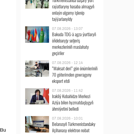
Türkmenistanda daşary ýurt
raýatlaryny hasaba almagyň
onlaýn ulgamy işlenip
taýýarlanyldy
07.08.2026 - 13:07
Bakuda TDG-ä agza ýurtlaryň
öňdebaryjy seljeriş
merkezleriniň maslahaty
geçiriler
07.08.2026 - 12:14
“Maksat deri” gön önümleriniň
70 göterimden gowragyny
eksport etdi
07.08.2026 - 11:42
Irakliý Kobahidze Merkezi
Aziýa bilen hyzmatdaşlygyň
ähmiýetini belledi
07.08.2026 - 10:01
Belarusyň Türkmenistandaky
ilçihanasy elektron nobat
 Bu