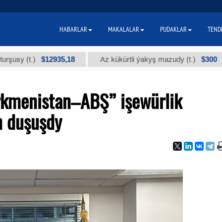
HABARLAR
MAKALALAR
PUDAKLAR
TEND
$12935,18
$300
 (t.)
Az kükürtli ýakyş mazudy (t.)
rkmenistan–ABŞ” işewürlik
en duşuşdy