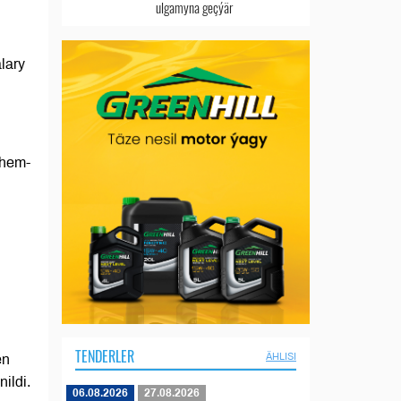
ulgamyna geçýär
alary
 hem-
TENDERLER
ÄHLISI
en
ildi.
06.08.2026
27.08.2026