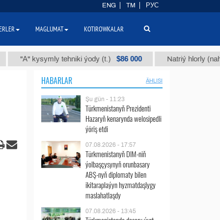
ENG
TM
РУС
ERLER
MAGLUMAT
KOTIROWKALAR
$86 000
"А" kysymly tehniki ýody (t.)
Natriý hlorly (nahar duz
HABARLAR
ÄHLISI
Şu gün - 11:23
Türkmenistanyň Prezidenti
Hazaryň kenarynda welosipedli
ýöriş etdi
07.08.2026 - 17:57
Türkmenistanyň DIM-niň
ýolbaşçysynyň orunbasary
ABŞ-nyň diplomaty bilen
ikitaraplaýyn hyzmatdaşlygy
maslahatlaşdy
07.08.2026 - 13:45