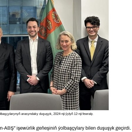
olbaşçylarynyň arasyndaky duşuşyk, 2024-nji ýylyň 12-nji fewraly.
-ABŞ” işewürlik geňeşiniň ýolbaşçylary bilen duşuşyk geçirdi.