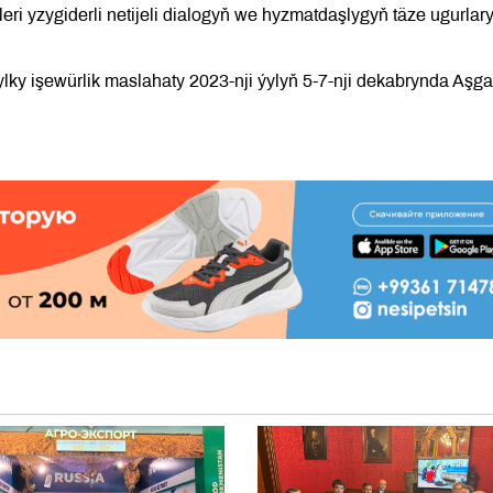
i yzygiderli netijeli dialogyň we hyzmatdaşlygyň täze ugurlar
lky işewürlik maslahaty 2023-nji ýylyň 5-7-nji dekabrynda Aşg