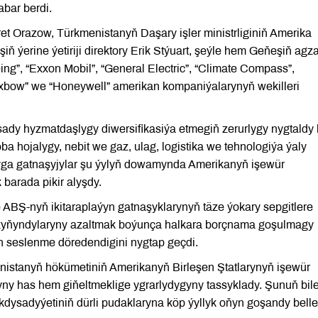
bar berdi.
t Orazow, Türkmenistanyň Daşary işler ministrliginiň Amerika
şiň ýerine ýetiriji direktory Erik Stýuart, şeýle hem Geňeşiň agz
ng”, “Exxon Mobil”, “General Electric”, “Climate Compass”,
“Oxbow” we “Honeywell” amerikan kompaniýalarynyň wekilleri
ady hyzmatdaşlygy diwersifikasiýa etmegiň zerurlygy nygtaldy
 hojalygy, nebit we gaz, ulag, logistika we tehnologiýa ýaly
şyga gatnaşyjylar şu ýylyň dowamynda Amerikanyň işewür
barada pikir alyşdy.
 ABŞ-nyň ikitaraplaýyn gatnaşyklarynyň täze ýokary sepgitlere
 zyňyndylaryny azaltmak boýunça halkara borçnama goşulmagy
n seslenme döredendigini nygtap geçdi.
nistanyň hökümetiniň Amerikanyň Birleşen Ştatlarynyň işewür
ny has hem giňeltmeklige ygrarlydygyny tassyklady. Şunuň bil
dysadyýetiniň dürli pudaklaryna köp ýyllyk oňyn goşandy bellen