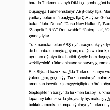
barada Türkmenistanyň DIM-i çarşenbe güni ha
Duşuşyga Türkmenistanyň ABŞ-daky Ilçisi Mere
ýurtlary bölüminiň başlygy, Ilçi Ç.Ataýew, Geňe
bolan “John Deere”, “Case New Holland”, “Boei
“Zeppelin”, “UGT Renewable”, “Caterpillar”, 
gatnaşdylar.
Türkmenistan bilen ABŞ-nyň arasyndaky ykdys
de bu babatda maýa goýum, maliýe we bank, oba
ugurlara aýratyn üns berildi. Şeýle hem duşu
wekiliýetiniň Türkmenistana saparyny guramak 
Erik Stýuart häzirki wagtda Türkmenistanyň we
ýetendigini, geçen ýyl Türkmenistanyň metan
amerikan işewürlik jemgyýetçiliginde örän oňy
Gepleşikleriň barşynda türkmen tarapy Türkme
toparlary bilen söwda-ykdysady hyzmatdaşlygy
birlikde amerikan kompaniýalarynyň türkmen yk