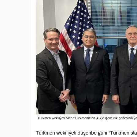
Türkmen wekiliýeti bilen “Türkmenistan-ABŞ” işewürlik geňeşiniň ý
Türkmen wekiliýeti duşenbe güni “Türkmenistan