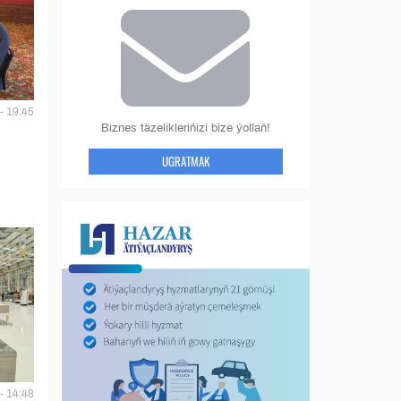
- 19:45
Biznes täzelikleriňizi bize ýollaň!
UGRATMAK
- 14:48