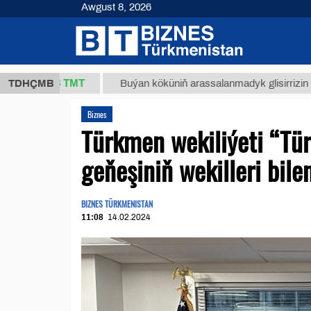
Awgust 8, 2026
37,8 ТМТ
)
TDHÇMB
Buýan köküniň arassalanmadyk glisirrizin turşusy
Biznes
Türkmen wekiliýeti “Tü
geňeşiniň wekilleri bil
BIZNES TÜRKMENISTAN
11:08
14.02.2024