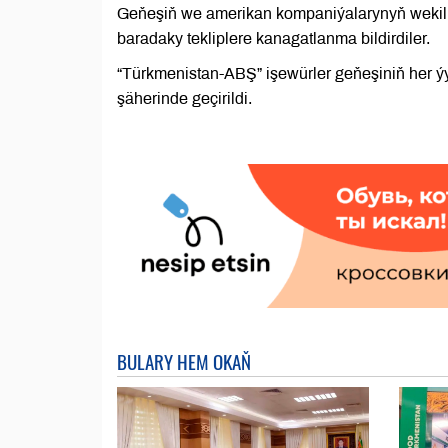
Geňeşiň we amerikan kompaniýalarynyň wekiller
baradaky tekliplere kanagatlanma bildirdiler.
“Türkmenistan-ABŞ” işewürler geňeşiniň her ýy
şäherinde geçirildi.
BULARY HEM OKAŇ