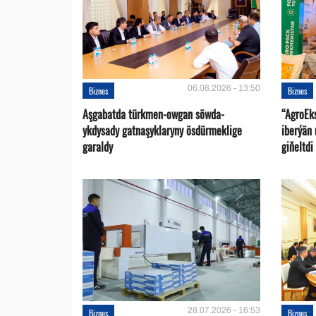
06.08.2026 - 13:50
Biznes
Biznes
Aşgabatda türkmen-owgan söwda-
“AgroEk
ykdysady gatnaşyklaryny ösdürmeklige
iberýän 
garaldy
giňeltdi
28.07.2026 - 16:53
Biznes
Biznes