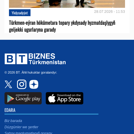
28.07.2026 - 11:53
Ykdysadyýet
Türkmen-eýran hökümetara topary ykdysady hyzmatdaşlygyň
geljekki ugurlaryna garady
© 2026 BT. Ähli hukuklar goralandyr.
EDARA
Biz barada
Düzgünler we şertler
Şahsy maglumatlaryň goragy