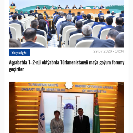
29.07.2026 - 14:34
Ykdysadyýet
Aşgabatda 1–2-nji oktýabrda Türkmenistanyň maýa goýum forumy
geçiriler