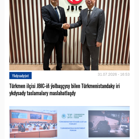
31.07.2026 - 16:53
Ykdysadyýet
Türkmen ilçisi JBIC-iň ýolbaşçysy bilen Türkmenistandaky iri
ykdysady taslamalary maslahatlaşdy