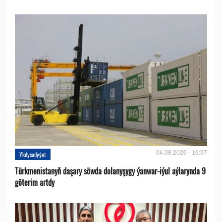
04.08.2026 - 16:57
Ykdysadyýet
Türkmenistanyň daşary söwda dolanyşygy ýanwar-iýul aýlarynda 9
göterim artdy