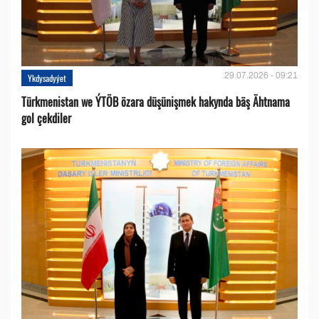
29.07.2026 - 09:21
Ykdysadyýet
Türkmenistan we ÝTÖB özara düşünişmek hakynda bäş Ähtnama
gol çekdiler