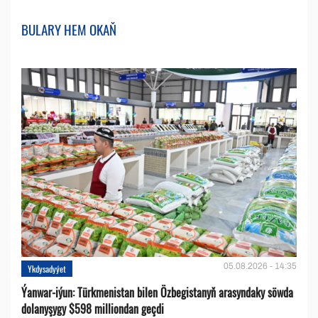
BULARY HEM OKAŇ
05.08.2026 - 14:35
Ykdysadyýet
Ýanwar-iýun: Türkmenistan bilen Özbegistanyň arasyndaky söwda
dolanyşygy $598 milliondan geçdi