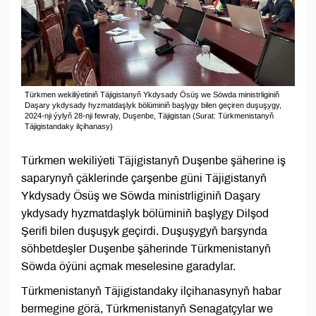
Türkmen wekiliýetiniň Täjigistanyň Ykdysady Ösüş we Söwda ministrliginiň
Daşary ykdysady hyzmatdaşlyk bölüminiň başlygy bilen geçiren duşuşygy,
2024-nji ýylyň 28-nji fewraly, Duşenbe, Täjigistan (Surat: Türkmenistanyň
Täjigistandaky ilçihanasy)
Türkmen wekiliýeti Täjigistanyň Duşenbe şäherine iş
saparynyň çäklerinde çarşenbe güni Täjigistanyň
Ykdysady Ösüş we Söwda ministrliginiň Daşary
ykdysady hyzmatdaşlyk bölüminiň başlygy Dilşod
Şerifi bilen duşuşyk geçirdi. Duşuşygyň barşynda
söhbetdeşler Duşenbe şäherinde Türkmenistanyň
Söwda öýüni açmak meselesine garadylar.
Türkmenistanyň Täjigistandaky ilçihanasynyň habar
bermegine görä, Türkmenistanyň Senagatçylar we