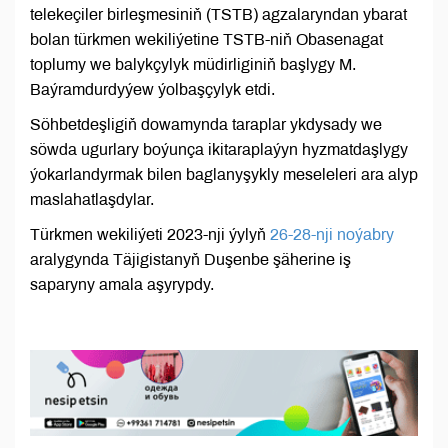
telekeçiler birleşmesiniň (TSTB) agzalaryndan ybarat
bolan türkmen wekiliýetine TSTB-niň Obasenagat
toplumy we balykçylyk müdirliginiň başlygy M.
Baýramdurdyýew ýolbaşçylyk etdi.
Söhbetdeşligiň dowamynda taraplar ykdysady we
söwda ugurlary boýunça ikitaraplaýyn hyzmatdaşlygy
ýokarlandyrmak bilen baglanyşykly meseleleri ara alyp
maslahatlaşdylar.
Türkmen wekiliýeti 2023-nji ýylyň
26-28-nji noýabry
aralygynda Täjigistanyň Duşenbe şäherine iş
saparyny amala aşyrypdy.