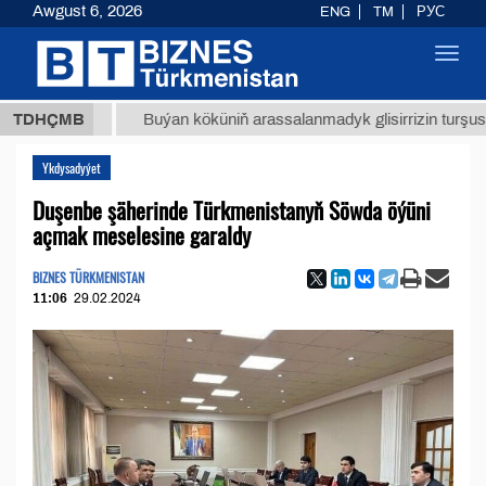
Awgust 6, 2026
ENG
TM
РУС
Toggl
navig
 ТМТ
$
TDHÇMB
Buýan köküniň arassalanmadyk glisirrizin turşusy (t.)
Ykdysadyýet
Duşenbe şäherinde Türkmenistanyň Söwda öýüni
açmak meselesine garaldy
BIZNES TÜRKMENISTAN
11:06
29.02.2024