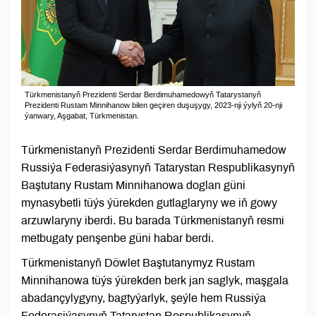
Türkmenistanyň Prezidenti Serdar Berdimuhamedowyň Tatarystanyň
Prezidenti Rustam Minnihanow bilen geçiren duşuşygy, 2023-nji ýylyň 20-nji
ýanwary, Aşgabat, Türkmenistan.
Türkmenistanyň Prezidenti Serdar Berdimuhamedow
Russiýa Federasiýasynyň Tatarystan Respublikasynyň
Baştutany Rustam Minnihanowa doglan güni
mynasybetli tüýs ýürekden gutlaglaryny we iň gowy
arzuwlaryny iberdi. Bu barada Türkmenistanyň resmi
metbugaty penşenbe güni habar berdi.
Türkmenistanyň Döwlet Baştutanymyz Rustam
Minnihanowa tüýs ýürekden berk jan saglyk, maşgala
abadançylygyny, bagtyýarlyk, şeýle hem Russiýa
Federasiýasynyň Tatarystan Respublikasynyň