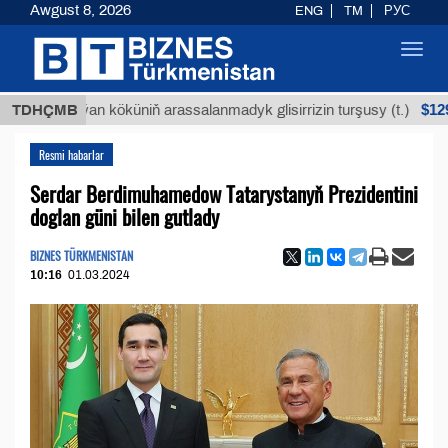
Awgust 8, 2026
ENG
TM
РУС
Toggl
navig
$12935,18
Buýan köküniň arassalanmadyk glisirrizin turşusy (t.)
TDHÇMB
Resmi habarlar
Serdar Berdimuhamedow Tatarystanyň Prezidentini
doglan güni bilen gutlady
BIZNES TÜRKMENISTAN
10:16
01.03.2024