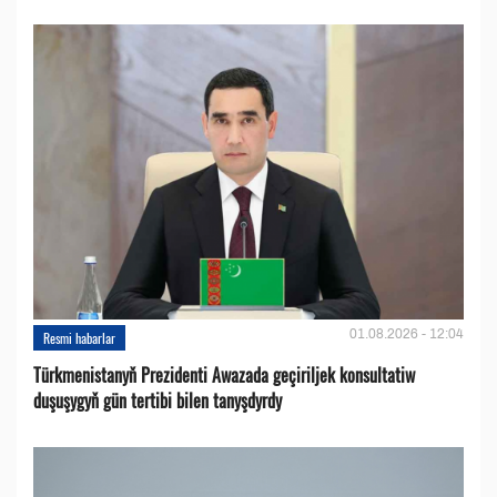
01.08.2026 - 12:04
Resmi habarlar
Türkmenistanyň Prezidenti Awazada geçiriljek konsultatiw
duşuşygyň gün tertibi bilen tanyşdyrdy