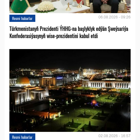
06.08.2026 - 09:26
Resmi habarlar
Türkmenistanyň Prezidenti ÝHHG-na başlyklyk edýän Şweýsariýa
Konfederasiýasynyň wise-prezidentini kabul etdi
02.08.2026 - 16:57
Resmi habarlar