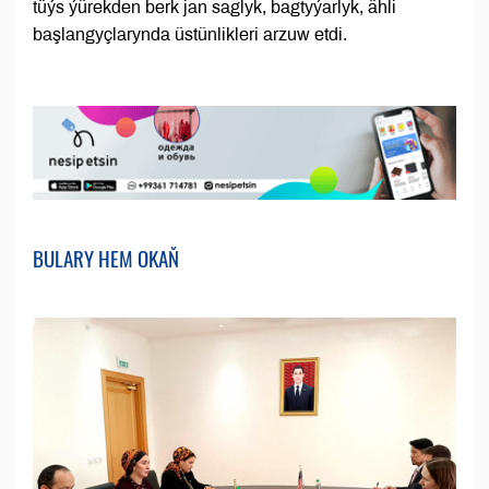
tüýs ýürekden berk jan saglyk, bagtyýarlyk, ähli
başlangyçlarynda üstünlikleri arzuw etdi.
BULARY HEM OKAŇ