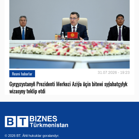
31.07.2026 - 19:23
Resmi habarlar
Gyrgyzystanyň Prezidenti Merkezi Aziýa üçin bitewi syýahatçylyk
wizasyny teklip etdi
© 2026 BT. Ähli hukuklar goralandyr.