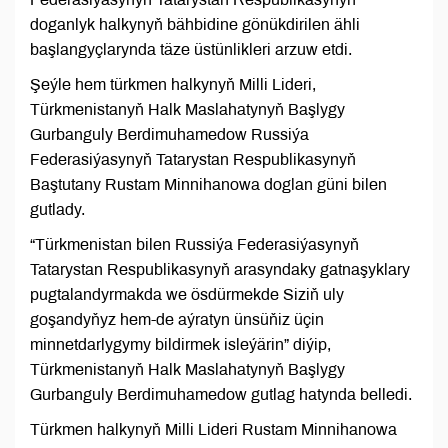
doganlyk halkynyň bähbidine gönükdirilen ähli
başlangyçlarynda täze üstünlikleri arzuw etdi.
Şeýle hem türkmen halkynyň Milli Lideri,
Türkmenistanyň Halk Maslahatynyň Başlygy
Gurbanguly Berdimuhamedow Russiýa
Federasiýasynyň Tatarystan Respublikasynyň
Baştutany Rustam Minnihanowa doglan güni bilen
gutlady.
“Türkmenistan bilen Russiýa Federasiýasynyň
Tatarystan Respublikasynyň arasyndaky gatnaşyklary
pugtalandyrmakda we ösdürmekde Siziň uly
goşandyňyz hem-de aýratyn ünsüňiz üçin
minnetdarlygymy bildirmek isleýärin” diýip,
Türkmenistanyň Halk Maslahatynyň Başlygy
Gurbanguly Berdimuhamedow gutlag hatynda belledi.
Türkmen halkynyň Milli Lideri Rustam Minnihanowa