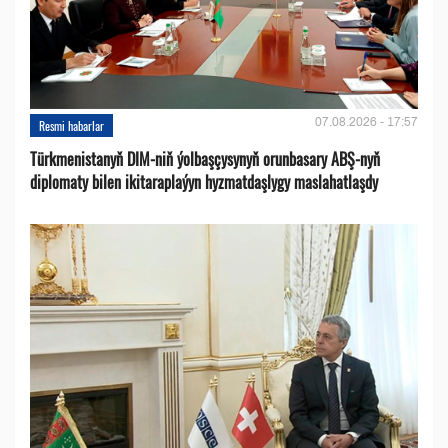
07.08.2026 - 17:57
Resmi habarlar
Türkmenistanyň DIM-niň ýolbaşçysynyň orunbasary ABŞ-nyň
diplomaty bilen ikitaraplaýyn hyzmatdaşlygy maslahatlaşdy