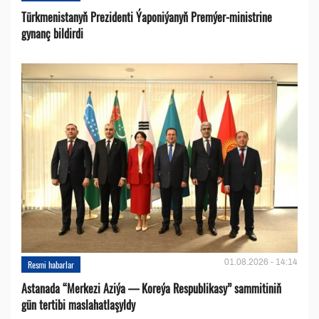
Türkmenistanyň Prezidenti Ýaponiýanyň Premýer-ministrine
gynanç bildirdi
01.08.2026 - 14:14
Resmi habarlar
Astanada “Merkezi Aziýa — Koreýa Respublikasy” sammitiniň
gün tertibi maslahatlaşyldy