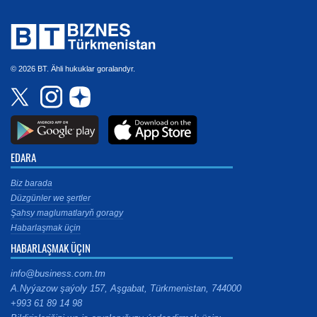
© 2026 BT. Ähli hukuklar goralandyr.
EDARA
Biz barada
Düzgünler we şertler
Şahsy maglumatlaryň goragy
Habarlaşmak üçin
HABARLAŞMAK ÜÇIN
info@business.com.tm
A.Nyýazow şaýoly 157, Aşgabat, Türkmenistan, 744000
+993 61 89 14 98