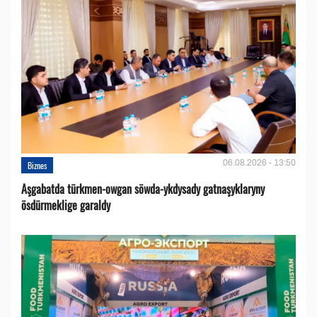
06.08.2026 - 13:50
Biznes
Aşgabatda türkmen-owgan söwda-ykdysady gatnaşyklaryny
ösdürmeklige garaldy