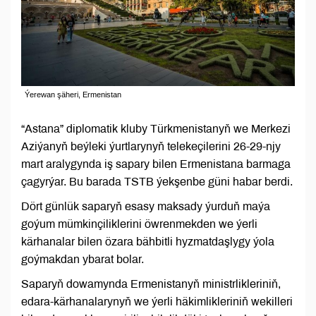
Ýerewan şäheri, Ermenistan
“Astana” diplomatik kluby Türkmenistanyň we Merkezi
Aziýanyň beýleki ýurtlarynyň telekeçilerini 26-29-njy
mart aralygynda iş sapary bilen Ermenistana barmaga
çagyrýar. Bu barada TSTB ýekşenbe güni habar berdi.
Dört günlük saparyň esasy maksady ýurduň maýa
goýum mümkinçiliklerini öwrenmekden we ýerli
kärhanalar bilen özara bähbitli hyzmatdaşlygy ýola
goýmakdan ybarat bolar.
Saparyň dowamynda Ermenistanyň ministrlikleriniň,
edara-kärhanalarynyň we ýerli häkimlikleriniň wekilleri