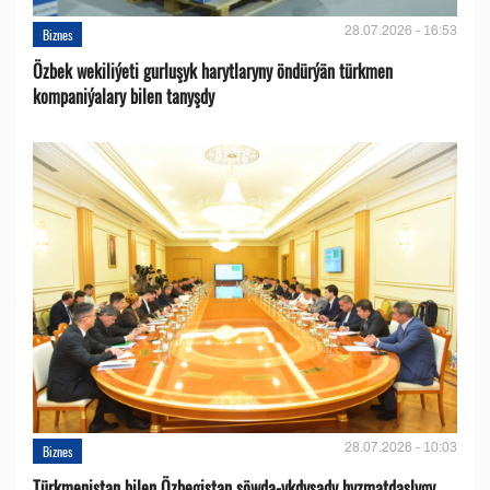
28.07.2026 - 16:53
Biznes
Özbek wekiliýeti gurluşyk harytlaryny öndürýän türkmen
kompaniýalary bilen tanyşdy
28.07.2026 - 10:03
Biznes
Türkmenistan bilen Özbegistan söwda-ykdysady hyzmatdaşlygy