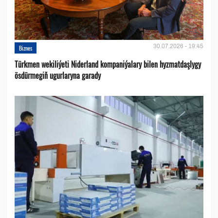
30.07.2026 - 19:45
Biznes
Türkmen wekiliýeti Niderland kompaniýalary bilen hyzmatdaşlygy
ösdürmegiň ugurlaryna garady