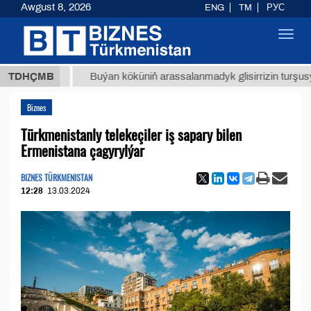
Awgust 8, 2026
ENG
TM
РУС
Toggl
navig
 ТМТ
$
TDHÇMB
Buýan köküniň arassalanmadyk glisirrizin turşusy (t.)
Biznes
Türkmenistanly telekeçiler iş sapary bilen
Ermenistana çagyrylýar
BIZNES TÜRKMENISTAN
12:28
13.03.2024