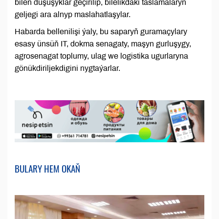
bilen duşuşyklar geçirilip, bilelikdäki taslamalaryň
geljegi ara alnyp maslahatlaşylar.
Habarda bellenilişi ýaly, bu saparyň guramaçylary
esasy ünsüň IT, dokma senagaty, maşyn gurluşygy,
agrosenagat toplumy, ulag we logistika ugurlaryna
gönükdiriljekdigini nygtaýarlar.
BULARY HEM OKAŇ