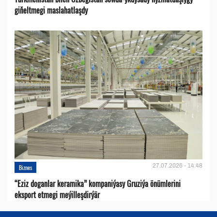
giňeltmegi maslahatlaşdy
27.07.2026 - 14:48
Biznes
“Eziz doganlar keramika” kompaniýasy Gruziýa önümlerini
eksport etmegi meýilleşdirýär