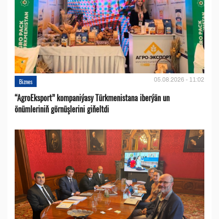
05.08.2026 - 11:02
Biznes
“AgroEksport” kompaniýasy Türkmenistana iberýän un
önümleriniň görnüşlerini giňeltdi