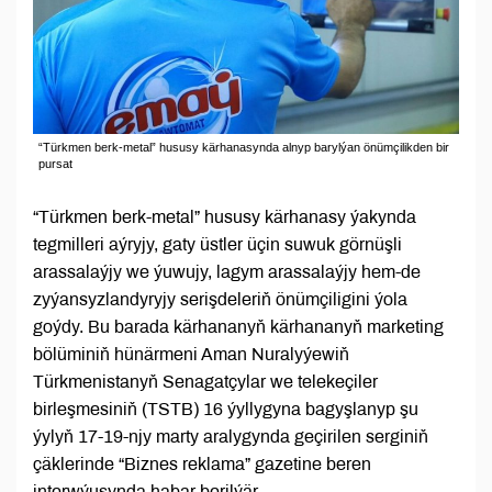
“Türkmen berk-metal” hususy kärhanasynda alnyp barylýan önümçilikden bir
pursat
“Türkmen berk-metal” hususy kärhanasy ýakynda
tegmilleri aýryjy, gaty üstler üçin suwuk görnüşli
arassalaýjy we ýuwujy, lagym arassalaýjy hem-de
zyýansyzlandyryjy serişdeleriň önümçiligini ýola
goýdy. Bu barada kärhananyň kärhananyň marketing
bölüminiň hünärmeni Aman Nuralyýewiň
Türkmenistanyň Senagatçylar we telekeçiler
birleşmesiniň (TSTB) 16 ýyllygyna bagyşlanyp şu
ýylyň 17-19-njy marty aralygynda geçirilen serginiň
çäklerinde “Biznes reklama” gazetine beren
interwýusynda habar berilýär.