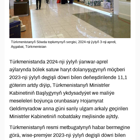
Türkmenistanyň Söwda toplumynyň sergisi, 2024-nji ýylyň 3-nji apreli,
Aşgabat, Türkmenistan
Türkmenistanda 2024-nji ýylyň ýanwar-aprel
aýlarynda bölek satuw haryt dolanyşygynyň möçberi
2023-nji ýylyň degişli döwri bilen deňeşdirilende 11,1
göterim artdy diýip, Türkmenistanyň Ministrler
Kabinetiniň Başlygynyň ykdysadyýet we maliýe
meseleleri boýunça orunbasary Hojamyrat
Geldimyradow anna güni sanly ulgam arkaly geçirilen
Ministrler Kabinetiniň nobatdaky mejlisinde aýtdy.
Türkmenistanyň resmi metbugatynyň habar bermegine
görä, wise-premýer 2023-nji ýylyň degişli döwri bilen