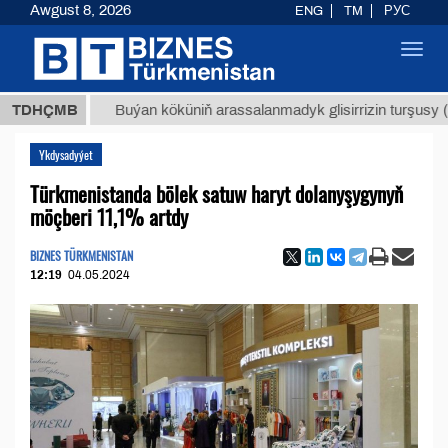
Awgust 8, 2026
ENG
TM
РУС
Toggl
navig
МТ
$12
TDHÇMB
Buýan köküniň arassalanmadyk glisirrizin turşusy (t.)
Ykdysadyýet
Türkmenistanda bölek satuw haryt dolanyşygynyň
möçberi 11,1% artdy
BIZNES TÜRKMENISTAN
12:19
04.05.2024