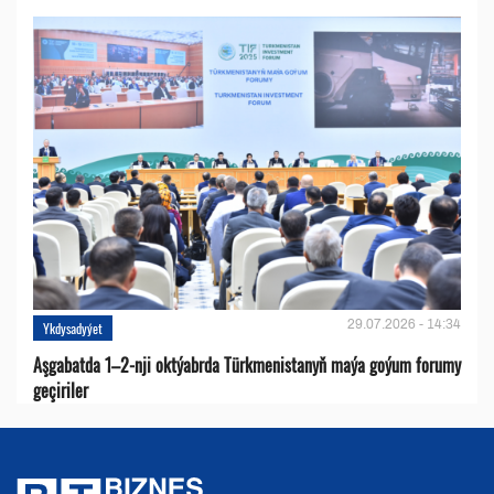
29.07.2026 - 14:34
Ykdysadyýet
Aşgabatda 1–2-nji oktýabrda Türkmenistanyň maýa goýum forumy
geçiriler