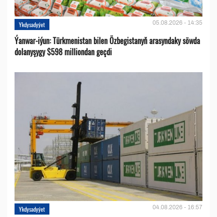
05.08.2026 - 14:35
Ykdysadyýet
Ýanwar-iýun: Türkmenistan bilen Özbegistanyň arasyndaky söwda
dolanyşygy $598 milliondan geçdi
04.08.2026 - 16:57
Ykdysadyýet