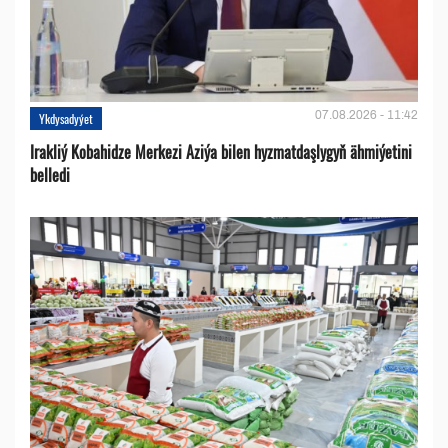
07.08.2026 - 11:42
Ykdysadyýet
Irakliý Kobahidze Merkezi Aziýa bilen hyzmatdaşlygyň ähmiýetini
belledi