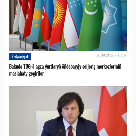
07.08.2026 - 13:07
Ykdysadyýet
Bakuda TDG-ä agza ýurtlaryň öňdebaryjy seljeriş merkezleriniň
maslahaty geçiriler