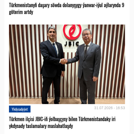
Türkmenistanyň daşary söwda dolanyşygy ýanwar-iýul aýlarynda 9
göterim artdy
31.07.2026 - 16:53
Ykdysadyýet
Türkmen ilçisi JBIC-iň ýolbaşçysy bilen Türkmenistandaky iri
ykdysady taslamalary maslahatlaşdy