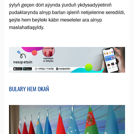
ýylyň geçen dört aýynda ýurduň ykdysadyýetiniň
pudaklarynda alnyp barlan işleriň netijelerine seredildi,
şeýle hem beýleki käbir meseleler ara alnyp
maslahatlaşyldy.
BULARY HEM OKAŇ