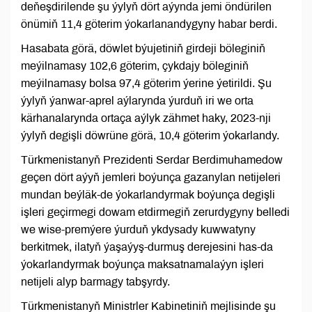
deňeşdirilende şu ýylyň dört aýynda jemi öndürilen
önümiň 11,4 göterim ýokarlanandygyny habar berdi.
Hasabata görä, döwlet býujetiniň girdeji böleginiň
meýilnamasy 102,6 göterim, çykdajy böleginiň
meýilnamasy bolsa 97,4 göterim ýerine ýetirildi. Şu
ýylyň ýanwar-aprel aýlarynda ýurduň iri we orta
kärhanalarynda ortaça aýlyk zähmet haky, 2023-nji
ýylyň degişli döwrüne görä, 10,4 göterim ýokarlandy.
Türkmenistanyň Prezidenti Serdar Berdimuhamedow
geçen dört aýyň jemleri boýunça gazanylan netijeleri
mundan beýläk-de ýokarlandyrmak boýunça degişli
işleri geçirmegi dowam etdirmegiň zerurdygyny belledi
we wise-premýere ýurduň ykdysady kuwwatyny
berkitmek, ilatyň ýaşaýyş-durmuş derejesini has-da
ýokarlandyrmak boýunça maksatnamalaýyn işleri
netijeli alyp barmagy tabşyrdy.
Türkmenistanyň Ministrler Kabinetiniň mejlisinde şu