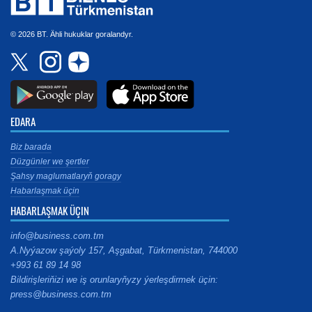
© 2026 BT. Ähli hukuklar goralandyr.
EDARA
Biz barada
Düzgünler we şertler
Şahsy maglumatlaryň goragy
Habarlaşmak üçin
HABARLAŞMAK ÜÇIN
info@business.com.tm
A.Nyýazow şaýoly 157, Aşgabat, Türkmenistan, 744000
+993 61 89 14 98
Bildirişleriňizi we iş orunlaryňyzy ýerleşdirmek üçin:
press@business.com.tm